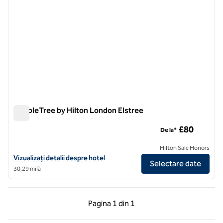
DoubleTree by Hilton London Elstree
DoubleTree by Hilton London Elstree
£80
De la*
Hilton Sale Honors
Vizualizați detaliile hotelului DoubleTree by Hilton London Elstree
Vizualizați detalii despre hotel
Selectare date
30,29 milă
Pagina anterioară, 1 din 1
Pagina următoare, 1 
Pagina
1 din 1
Pagina 1 din 1