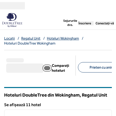
Salt la conținut
,
deschide o filă nouă
Sejururile
Înscriere
Conectați-vă
dvs.
Locații
/
Regatul Unit
/
Hoteluri Wokingham
/
Hoteluri DoubleTree Wokingham
Comparați
Prieten cu anima
hoteluri
Filtre sugerate
Hoteluri DoubleTree din Wokingham, Regatul Unit
Se afișează 11 hotel
1
/
12
Se afișează 11 hotel
imaginea anterioară
imagin
1 din 12