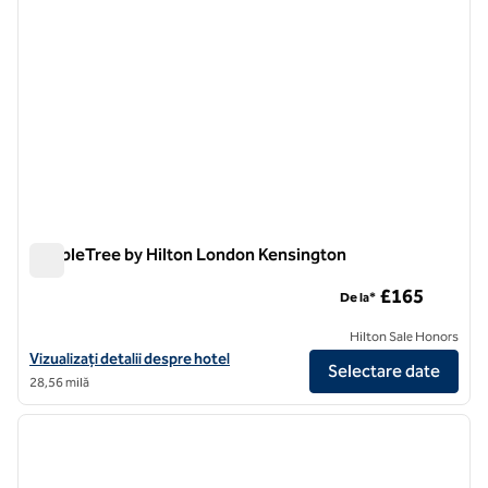
DoubleTree by Hilton London Kensington
DoubleTree by Hilton London Kensington
£165
De la*
Hilton Sale Honors
Vizualizați detaliile hotelului DoubleTree by Hilton London Kensingt
Vizualizați detalii despre hotel
Selectare date
28,56 milă
1
/
12
imaginea anterioară
imagin
1 din 12