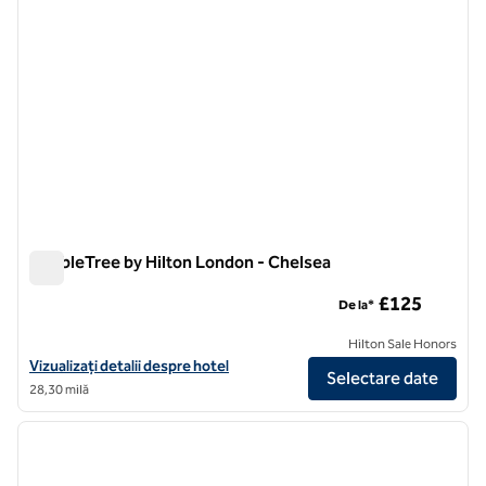
DoubleTree by Hilton London - Chelsea
DoubleTree by Hilton London - Chelsea
£125
De la*
Hilton Sale Honors
Vizualizați detalii despre hotel pentru DoubleTree by Hilton London 
Vizualizați detalii despre hotel
Selectare date
28,30 milă
1
/
12
imaginea anterioară
imagin
1 din 12