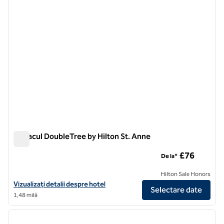
Conacul DoubleTree by Hilton St. Anne
Conacul DoubleTree by Hilton St. Anne
£76
De la*
Hilton Sale Honors
Vizualizați detaliile hotelului DoubleTree by Hilton St. Anne's Manor
Vizualizați detalii despre hotel
Selectare date
1,48 milă
1
/
12
imaginea anterioară
imagin
1 din 12