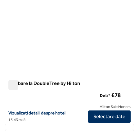
Plimbare la DoubleTree by Hilton
Plimbare la DoubleTree by Hilton
£78
De la*
Hilton Sale Honors
Vizualizați detaliile hotelului pentru DoubleTree by Hilton Woking
Vizualizați detalii despre hotel
Selectare date
13,43 milă
1
/
12
imaginea anterioară
imagin
1 din 12