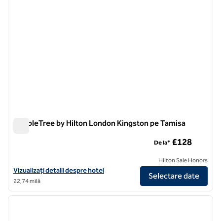
DoubleTree by Hilton London Kingston pe Tamisa
DoubleTree by Hilton London Kingston pe Tamisa
£128
De la*
Hilton Sale Honors
Vizualizați detaliile hotelului DoubleTree by Hilton London Kingsto
Vizualizați detalii despre hotel
Selectare date
22,74 milă
1
/
10
imaginea anterioară
imagin
1 din 10