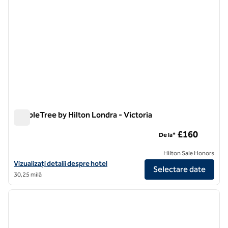
DoubleTree by Hilton Londra - Victoria
DoubleTree by Hilton Londra - Victoria
£160
De la*
Hilton Sale Honors
Vizualizați detaliile hotelului DoubleTree by Hilton London - Victoria
Vizualizați detalii despre hotel
Selectare date
30,25 milă
1
/
12
imaginea anterioară
imagin
1 din 12