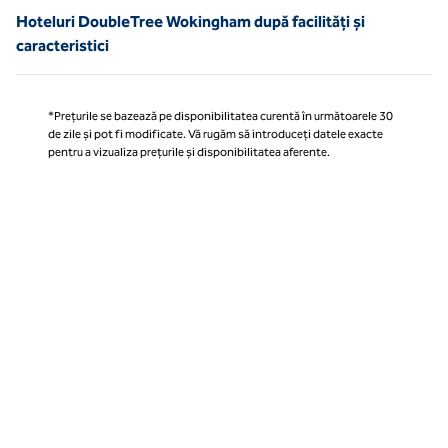
Hoteluri DoubleTree Wokingham după facilități și
caracteristici
*Prețurile se bazează pe disponibilitatea curentă în următoarele 30
de zile și pot fi modificate. Vă rugăm să introduceți datele exacte
pentru a vizualiza prețurile și disponibilitatea aferente.