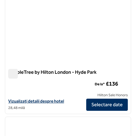
DoubleTree by Hilton London - Hyde Park
DoubleTree by Hilton London - Hyde Park
£136
De la*
Hilton Sale Honors
Vizualizați detaliile hotelului DoubleTree by Hilton London - Hyde Par
Vizualizați detalii despre hotel
Selectare date
28,48 milă
1
/
12
imaginea anterioară
imagin
1 din 12