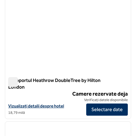
Aeroportul Heathrow DoubleTree by Hilton
London
Aeroportul Heathrow DoubleTree by Hilton London
Camere rezervate deja
Verificați datele disponibile
Vizualizați detaliile hotelului pentru aeroportul DoubleTree by Hilt
Vizualizați detalii despre hotel
Selectare date
18,79 milă
1
/
12
imaginea anterioară
imagin
1 din 12