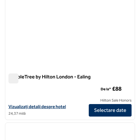
DoubleTree by Hilton London - Ealing
DoubleTree by Hilton London - Ealing
£88
De la*
Hilton Sale Honors
Vizualizați detalii despre hotel pentru DoubleTree by Hilton London -
Vizualizați detalii despre hotel
Selectare date
24,37 milă
1
/
12
imaginea anterioară
imagin
1 din 12