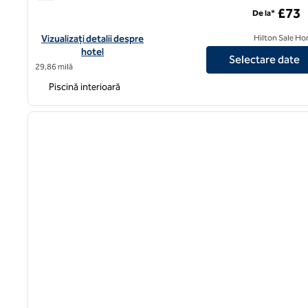
DoubleTree by Hilton Cheltenham-Cotswolds
£73
De la*
Vizualizați detaliile hotelului pentru DoubleTree by Hilton C
Vizualizați detalii despre
Hilton Sale Ho
hotel
Selectare date
29,86 milă
Piscină interioară
1
imaginea anterioară
1 din 12