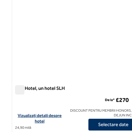
Fish Hotel, un hotel SLH
Fish Hotel, un hotel SLH
£270
De la*
DISCOUNT PENTRU MEMBRII HONORS,
Vizualizați detaliile hotelului The Fish Hotel, un hotel SLH
Vizualizați detalii despre
DEJUN IN
hotel
Selectare date
24,90 milă