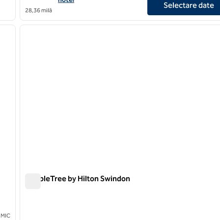
Selectare date
28,36 milă
/
10
1
imaginea următoare
imaginea anterioară
1 din 12
DoubleTree by Hilton Swindon
DoubleTree by Hilton Swindon
 MIC