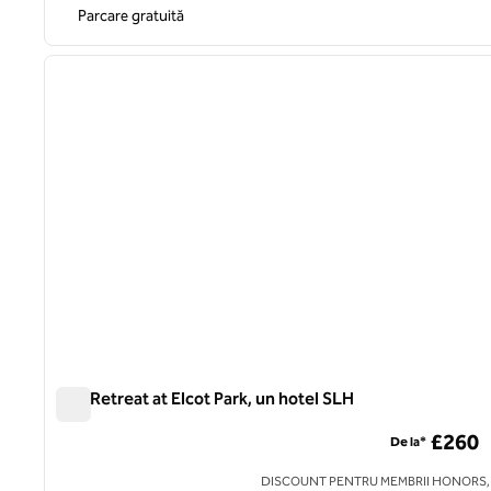
Parcare gratuită
1
imaginea anterioară
1 din 10
The Retreat at Elcot Park, un hotel SLH
The Retreat at Elcot Park, un hotel SLH
£260
De la*
DISCOUNT PENTRU MEMBRII HONORS,