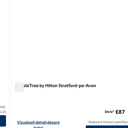
DoubleTree by Hilton Stratford-pe-Avon
DoubleTree by Hilton Stratford-pe-Avon
 MIC
£87
CLUS
De la*
Vizualizați detaliile hotelului DoubleTree by Hilton Stratford-u
Vizualizați detalii despre
Reducere Honors semiflexi
hotel