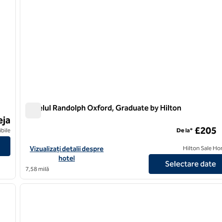
Hotelul Randolph Oxford, Graduate by Hilton
Hotelul Randolph Oxford, Graduate by Hilton
eja
£205
el SLH
ibile
De la*
Vizualizați detaliile hotelului The Randolph Hotel Oxford, Gradu
Vizualizați detalii despre
Hilton Sale Ho
hotel
Selectare date
7,58 milă
/
12
1
imaginea următoare
imaginea anterioară
1 din 12