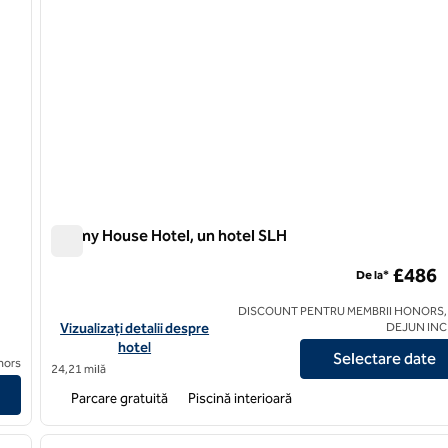
Dormy House Hotel, un hotel SLH
Dormy House Hotel, un hotel SLH
£486
De la*
DISCOUNT PENTRU MEMBRII HONORS,
Vizualizați detaliile hotelului Dormy House Hotel, un hotel SLH
Vizualizați detalii despre
DEJUN IN
hotel
Selectare date
d
nors
24,21 milă
Parcare gratuită
Piscină interioară
/
12
1
imaginea următoare
imaginea anterioară
1 din 12