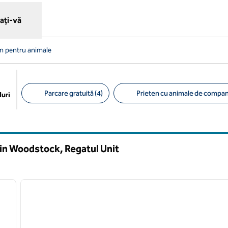
ați-vă
mn pentru animale
Parcare gratuită (4)
Prieten cu animale de compan
uri
Filtre sugerate
in Woodstock, Regatul Unit
/
12
1
imaginea următoare
imaginea anterioară
1 din 12