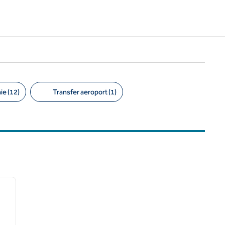
ie (12)
Transfer aeroport (1)
/
12
imaginea următoare