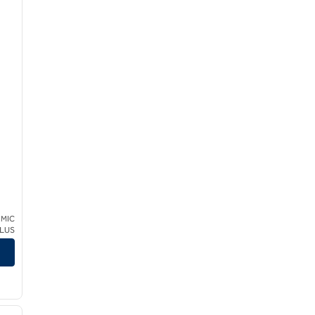
 MIC
CLUS
/
12
imaginea următoare