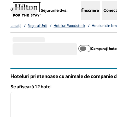
Salt la conținut
,
deschide o filă nouă
0
Sejururile dvs.
Înscriere
Conect
Locații
/
Regatul Unit
/
Hoteluri Woodstock
/
Hoteluri din le
Comparați hotel
Hoteluri prietenoase cu animale de companie d
Se afișează 12 hotel
1
Se afișează 12 hotel
imaginea anterioară
1 din 12