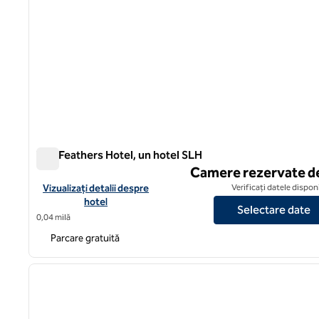
The Feathers Hotel, un hotel SLH
The Feathers Hotel, un hotel SLH
Camere rezervate d
Vizualizați detaliile hotelului pentru The Feathers Hotel, un hot
Vizualizați detalii despre
Verificați datele dispon
hotel
Selectare date
0,04 milă
Parcare gratuită
1
imaginea anterioară
1 din 12