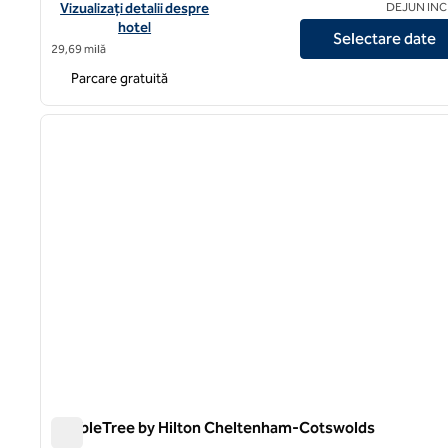
Vizualizați detaliile hotelului The Retreat at Elcot Park, un hotel
Vizualizați detalii despre
DEJUN IN
hotel
Selectare date
29,69 milă
Parcare gratuită
1
imaginea anterioară
1 din 12
DoubleTree by Hilton Cheltenham-Cotswolds