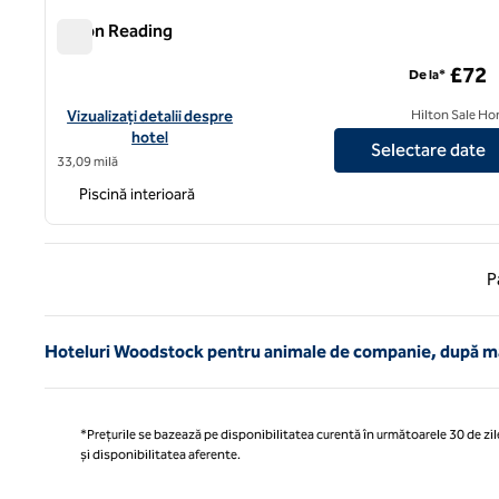
Hilton Reading
Hilton Reading
£72
De la*
Vizualizați detaliile hotelului pentru Hilton Reading
Vizualizați detalii despre
Hilton Sale Ho
hotel
Selectare date
33,09 milă
Piscină interioară
Pagina
P
Hoteluri Woodstock pentru animale de companie, după m
*Prețurile se bazează pe disponibilitatea curentă în următoarele 30 de zile
și disponibilitatea aferente.