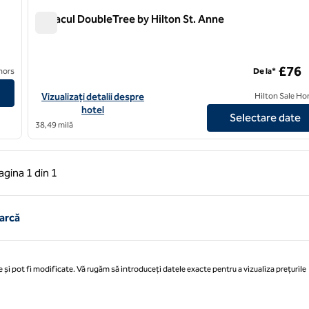
Conacul DoubleTree by Hilton St. Anne
Conacul DoubleTree by Hilton St. Anne
£76
nors
De la*
Vizualizați detaliile hotelului DoubleTree by Hilton St. Anne's M
Vizualizați detalii despre
Hilton Sale Ho
hotel
Selectare date
38,49 milă
 anterioară, 1 din 1
Pagina următoare, 1 din 1
agina
1 din 1
Pagina 1 din 1
arcă
 și pot fi modificate. Vă rugăm să introduceți datele exacte pentru a vizualiza prețurile