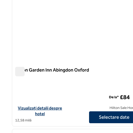
Hilton Garden Inn Abingdon Oxford
Hilton Garden Inn Abingdon Oxford
£84
De la*
Vizualizați detaliile hotelului Hilton Garden Inn Abingdon Oxfor
Vizualizați detalii despre
Hilton Sale Ho
hotel
Selectare date
12,58 milă
1
imaginea anterioară
1 din 12