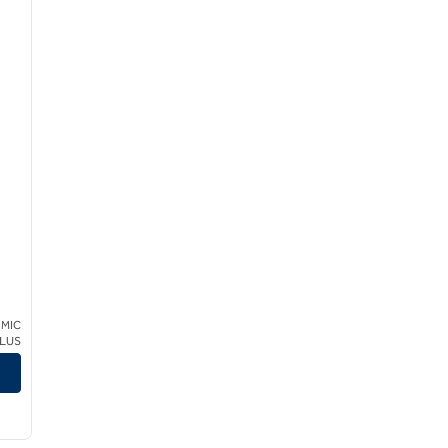
 MIC
CLUS
/
10