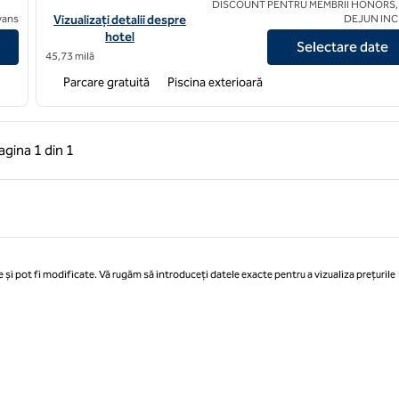
DISCOUNT PENTRU MEMBRII HONORS,
H
Vizualizați detaliile hotelului Great Fosters, un hotel SLH
avans
Vizualizați detalii despre
DEJUN IN
hotel
Selectare date
45,73 milă
Parcare gratuită
Piscina exterioară
 anterioară, 1 din 1
Pagina următoare, 1 din 1
agina
1 din 1
Pagina 1 din 1
 și pot fi modificate. Vă rugăm să introduceți datele exacte pentru a vizualiza prețurile