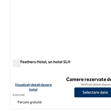
The Feathers Hotel, un hotel SLH
The Feathers Hotel, un hotel SLH
Camere rezervate d
Vizualizați detaliile hotelului pentru The Feathers Hotel, un hot
Vizualizați detalii despre
Verificați datele dispon
hotel
Selectare date
0,04 milă
Parcare gratuită
1