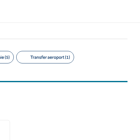
e (5)
Transfer aeroport (1)
/
12
imaginea următoare