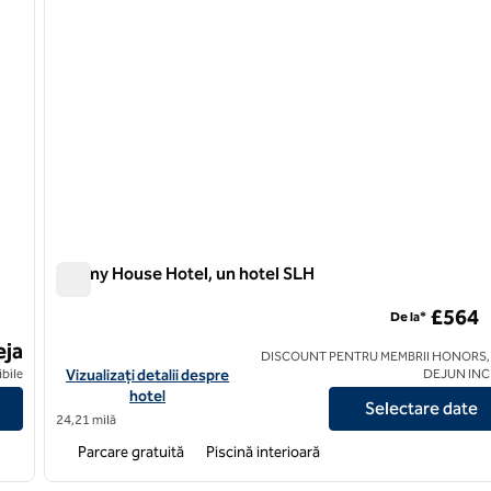
Dormy House Hotel, un hotel SLH
Dormy House Hotel, un hotel SLH
£564
De la*
eja
DISCOUNT PENTRU MEMBRII HONORS,
el SLH
Vizualizați detaliile hotelului Dormy House Hotel, un hotel SLH
ibile
Vizualizați detalii despre
DEJUN IN
hotel
Selectare date
24,21 milă
Parcare gratuită
Piscină interioară
/
12
1