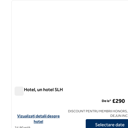
imaginea anterioară
1 din 12
Fish Hotel, un hotel SLH
Fish Hotel, un hotel SLH
£290
De la*
DISCOUNT PENTRU MEMBRII HONORS,
Vizualizați detaliile hotelului The Fish Hotel, un hotel SLH
Vizualizați detalii despre
DEJUN IN
hotel
Selectare date
24,90 milă