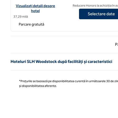
Vizualizați detaliile hotelului pentru Insula Monkey, un hotel SL
Vizualizați detalii despre
Reducere Honors la achiziția în 
hotel
Selectare date
37,29 milă
Parcare gratuită
Pagina
P
Hoteluri SLH Woodstock după facilități și caracteristici
*Prețurile se bazează pe disponibilitatea curentă în următoarele 30 de zile
și disponibilitatea aferente.