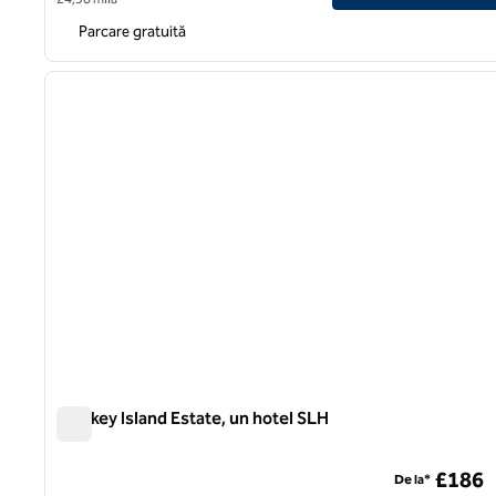
Parcare gratuită
imaginea anterioară
1 din 8
Monkey Island Estate, un hotel SLH
Monkey Island Estate, un hotel SLH
£186
De la*