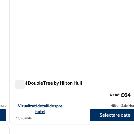
Hotel DoubleTree by Hilton Hull
Hotel DoubleTree by Hilton Hull
£64
De la*
ter Racecourse
Vizualizați detaliile hotelului pentru DoubleTree by Hilton Hull
nors
Vizualizați detalii despre
Hilton Sale Ho
hotel
Selectare date
33,20 milă
/
12
imaginea următoare