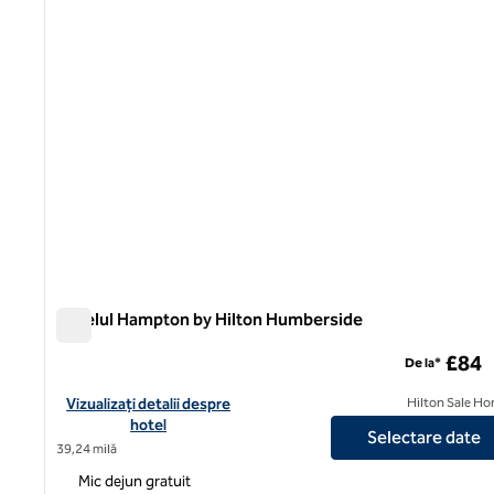
Hotelul Hampton by Hilton Humberside
Hotelul Hampton by Hilton Humberside
£84
De la*
Vizualizați detaliile hotelului pentru Aeroportul Hampton by H
Vizualizați detalii despre
Hilton Sale Ho
hotel
Selectare date
39,24 milă
Mic dejun gratuit