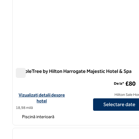
DoubleTree by Hilton Harrogate Majestic Hotel & Spa
DoubleTree by Hilton Harrogate Majestic Hotel & Spa
£80
De la*
Vizualizați detaliile hotelului DoubleTree by Hilton Harrogate M
Vizualizați detalii despre
Hilton Sale Ho
hotel
Selectare date
18,98 milă
Piscină interioară
1
imaginea anterioară
1 din 12