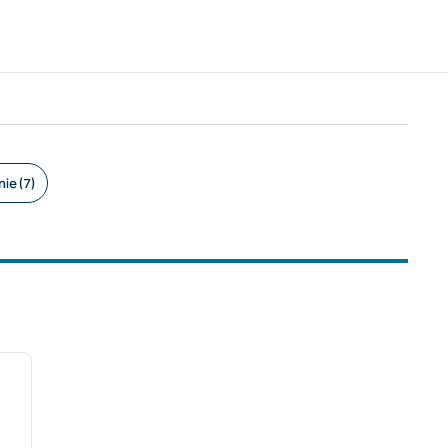
ie (7)
/
12
imaginea următoare