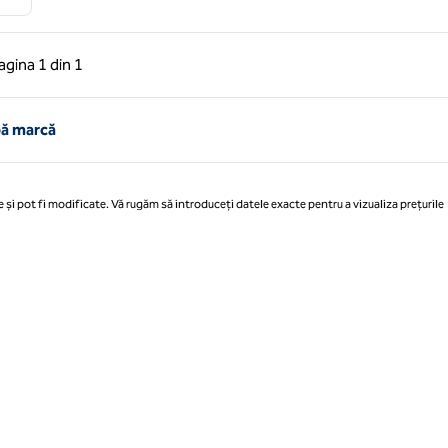
 anterioară, 1 din 1
Pagina următoare, 1 din 1
agina
1 din 1
Pagina 1 din 1
pă marcă
 și pot fi modificate. Vă rugăm să introduceți datele exacte pentru a vizualiza prețurile