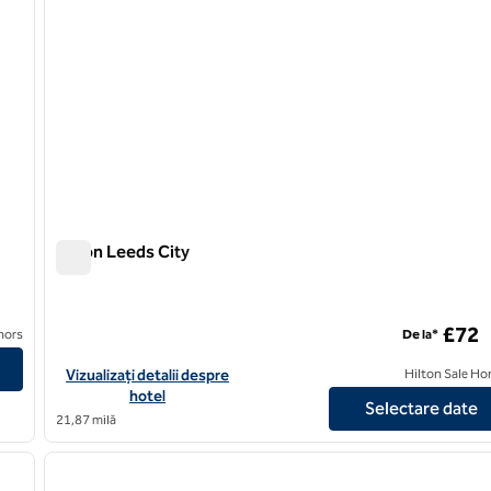
Hilton Leeds City
Hilton Leeds City
£72
ajestic Hotel & Spa
nors
De la*
Vizualizați detaliile hotelului Hilton Leeds City
Vizualizați detalii despre
Hilton Sale Ho
hotel
Selectare date
21,87 milă
/
12
1
imaginea următoare
imaginea anterioară
1 din 12