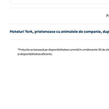
Pagina
P
Hoteluri York, prietenoase cu animalele de companie, du
*Prețurile se bazează pe disponibilitatea curentă în următoarele 30 de zile
și disponibilitatea aferente.