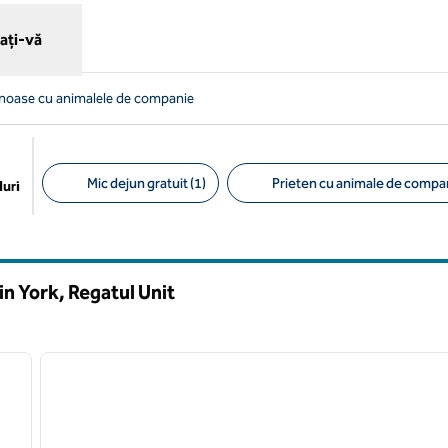
ați-vă
tenoase cu animalele de companie
Mic dejun gratuit (1)
Prieten cu animale de compan
uri
Filtre sugerate
n York, Regatul Unit
/
13
1
imaginea următoare
imaginea anterioară
1 din 12