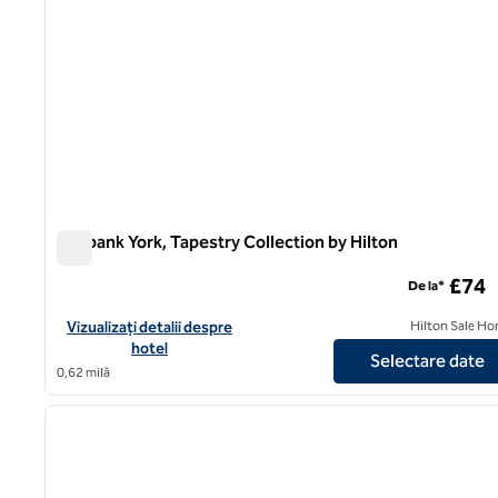
Elmbank York, Tapestry Collection by Hilton
Elmbank York, Tapestry Collection by Hilton
£74
De la*
Vizualizați detaliile hotelului pentru Elmbank York, Tapestry Col
Vizualizați detalii despre
Hilton Sale Ho
hotel
Selectare date
0,62 milă
1
imaginea anterioară
1 din 12