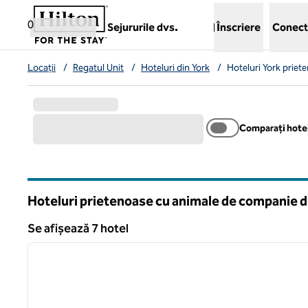
Salt la conținut
,
deschide o filă nouă
0
Sejururile dvs.
Înscriere
Conect
Locații
/
Regatul Unit
/
Hoteluri din York
/
Hoteluri York prie
Comparați hotel
Hoteluri prietenoase cu animale de companie di
Se afișează 7 hotel
1
Se afișează 7 hotel
imaginea anterioară
1 din 13