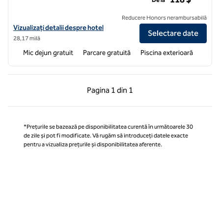
Reducere Honors nerambursabilă
Vizualizați detaliile hotelului pentru Home2 Suites by Hilton Buckeye
Vizualizați detalii despre hotel
Selectare date
28,17 milă
Mic dejun gratuit
Parcare gratuită
Piscina exterioară
Pagina anterioară, 1 din 1
Pagina următoare, 1 
Pagina
1 din 1
Pagina 1 din 1
*Prețurile se bazează pe disponibilitatea curentă în următoarele 30
de zile și pot fi modificate. Vă rugăm să introduceți datele exacte
pentru a vizualiza prețurile și disponibilitatea aferente.