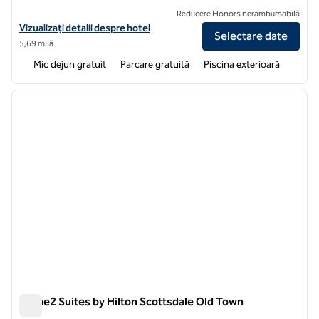
Reducere Honors nerambursabilă
Vizualizați detaliile hotelului pentru Home2 Suites by Hilton Phoenix
Vizualizați detalii despre hotel
Selectare date
5,69 milă
Mic dejun gratuit
Parcare gratuită
Piscina exterioară
1
/
12
imaginea anterioară
imagin
1 din 12
Home2 Suites by Hilton Scottsdale Old Town
Home2 Suites by Hilton Scottsdale Old Town