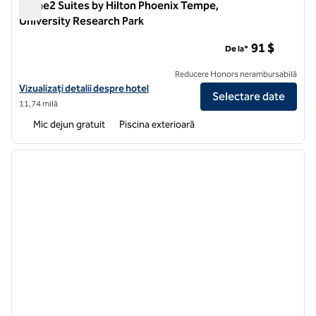
Home2 Suites by Hilton Phoenix Tempe,
University Research Park
Home2 Suites by Hilton Phoenix Tempe, University Research
91 $
De la*
Reducere Honors nerambursabilă
Vizualizați detaliile hotelului pentru Home2 Suites by Hilton Phoeni
Vizualizați detalii despre hotel
Selectare date
11,74 milă
Mic dejun gratuit
Piscina exterioară
1
/
12
imaginea anterioară
imagin
1 din 12