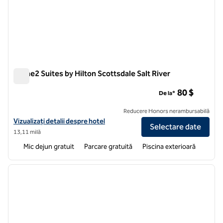
Home2 Suites by Hilton Scottsdale Salt River
Home2 Suites by Hilton Scottsdale Salt River
80 $
De la*
Reducere Honors nerambursabilă
Vizualizați detaliile hotelului pentru Home2 Suites by Hilton Scottsdal
Vizualizați detalii despre hotel
Selectare date
13,11 milă
Mic dejun gratuit
Parcare gratuită
Piscina exterioară
1
/
12
imaginea anterioară
imagin
1 din 12