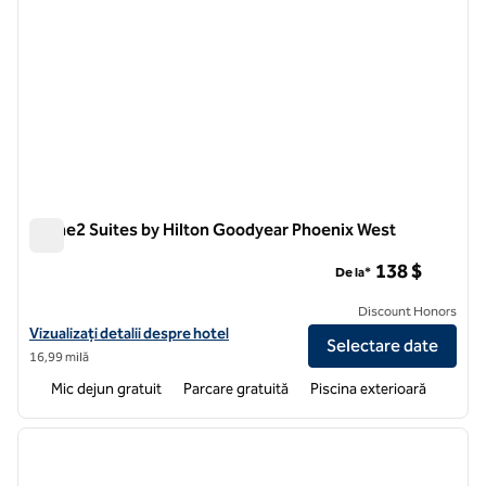
Home2 Suites by Hilton Goodyear Phoenix West
Home2 Suites by Hilton Goodyear Phoenix West
138 $
De la*
Discount Honors
Vizualizați detaliile hotelului pentru Home2 Suites by Hilton Goodye
Vizualizați detalii despre hotel
Selectare date
16,99 milă
Mic dejun gratuit
Parcare gratuită
Piscina exterioară
1
/
12
imaginea anterioară
imagin
1 din 12