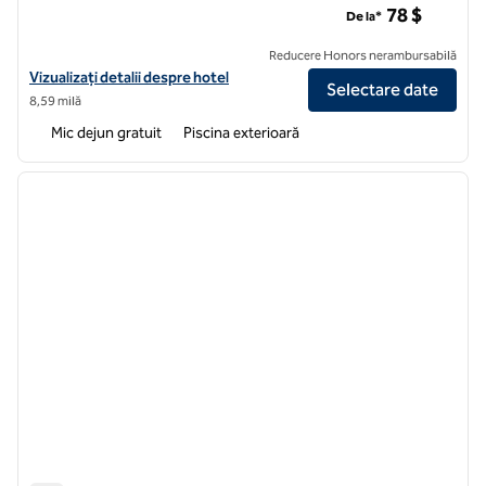
78 $
De la*
Reducere Honors nerambursabilă
Vizualizați detaliile hotelului pentru Home2 Suites by Hilton Scottsd
Vizualizați detalii despre hotel
Selectare date
8,59 milă
Mic dejun gratuit
Piscina exterioară
1
/
12
imaginea anterioară
imagin
1 din 12