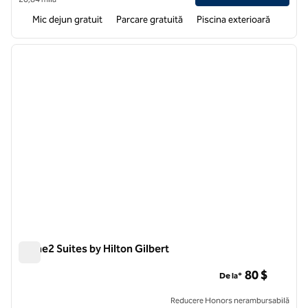
Mic dejun gratuit
Parcare gratuită
Piscina exterioară
1
/
11
imaginea anterioară
imagin
1 din 11
Home2 Suites by Hilton Gilbert
Home2 Suites by Hilton Gilbert
80 $
De la*
Reducere Honors nerambursabilă