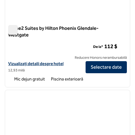
Home2 Suites by Hilton Phoenix Glendale-
Westgate
Home2 Suites by Hilton Phoenix Glendale-Westgate
112 $
De la*
Reducere Honors nerambursabilă
Vizualizați detaliile hotelului pentru Home2 Suites by Hilton Phoen
Vizualizați detalii despre hotel
Selectare date
12,93 milă
Mic dejun gratuit
Piscina exterioară
1
/
12
imaginea anterioară
imagin
1 din 12