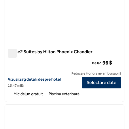
Home2 Suites by Hilton Phoenix Chandler
Home2 Suites by Hilton Phoenix Chandler
96 $
De la*
Reducere Honors nerambursabilă
Vizualizați detaliile hotelului pentru Stivuitorul Home2 Suites by Hil
Vizualizați detalii despre hotel
Selectare date
16,47 milă
Mic dejun gratuit
Piscina exterioară
1
/
12
imaginea anterioară
imagin
1 din 12