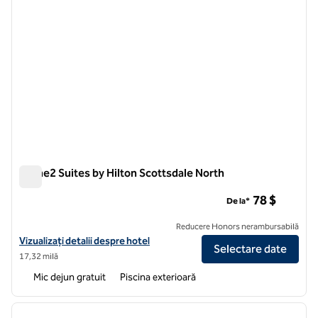
Home2 Suites by Hilton Scottsdale North
Home2 Suites by Hilton Scottsdale North
78 $
De la*
Reducere Honors nerambursabilă
Vizualizați detaliile hotelului pentru Home2 Suites by Hilton Scottsd
Vizualizați detalii despre hotel
Selectare date
17,32 milă
Mic dejun gratuit
Piscina exterioară
1
/
12
imaginea anterioară
imagin
1 din 12