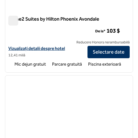
Home2 Suites by Hilton Phoenix Avondale
Home2 Suites by Hilton Phoenix Avondale
103 $
De la*
Reducere Honors nerambursabilă
Vizualizați detaliile hotelului pentru Home2 Suites by Hilton Phoenix
Vizualizați detalii despre hotel
Selectare date
12,41 milă
Mic dejun gratuit
Parcare gratuită
Piscina exterioară
1
/
12
imaginea anterioară
imagin
1 din 12