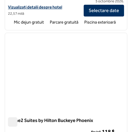
5 octombrie 2026.
Vizualizați detaliile hotelului pentru Home2 Suites by Hilton Peoria 
Vizualizați detalii despre hotel
Selectare date
22,57 milă
Mic dejun gratuit
Parcare gratuită
Piscina exterioară
1
/
12
imaginea anterioară
imagin
1 din 12
Home2 Suites by Hilton Buckeye Phoenix
Home2 Suites by Hilton Buckeye Phoenix
118 $
De la*