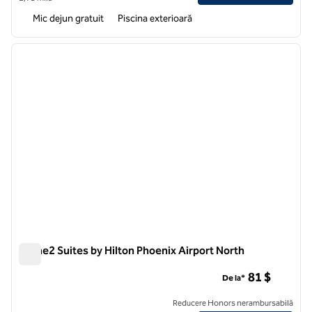
Mic dejun gratuit
Piscina exterioară
1
/
12
imaginea anterioară
imagin
1 din 12
Home2 Suites by Hilton Phoenix Airport North
Home2 Suites by Hilton Phoenix Airport North
81 $
De la*
Reducere Honors nerambursabilă