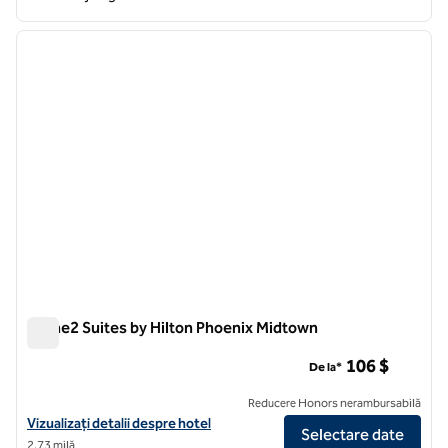
1
/
12
imaginea anterioară
imagin
1 din 12
Home2 Suites by Hilton Phoenix Midtown
Home2 Suites by Hilton Phoenix Midtown
106 $
De la*
Reducere Honors nerambursabilă
Vizualizați detaliile hotelului pentru Home2 Suites by Hilton Phoeni
Vizualizați detalii despre hotel
Selectare date
2,73 milă