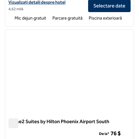
Vizualizați detaliile hotelului pentru Home2 Suites by Hilton Phoenix 
Vizualizați detalii despre hotel
Selectare date
4,62 milă
Mic dejun gratuit
Parcare gratuită
Piscina exterioară
1
/
12
imaginea anterioară
imagin
1 din 12
Home2 Suites by Hilton Phoenix Airport South
Home2 Suites by Hilton Phoenix Airport South
76 $
De la*