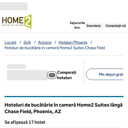
Salt la conținut
,
deschide o filă nouă
Sejururile
Înscriere
Conectați-vă
dvs.
Locații
/
SUA
/
Arizona
/
Hoteluri Phoenix
/
Hoteluri de bucătărie în cameră Home2 Suites Chase Field
Comparați
Mic dejun gratuit
hoteluri
Filtre sugerate
Hoteluri de bucătărie în cameră Home2 Suites lângă
Chase Field, Phoenix,
AZ
Arizona
Se afișează 17 hotel
1
/
12
Se afișează 17 hotel