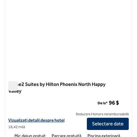
Home2 Suites by Hilton Phoenix North Happy
Valley
Home2 Suites by Hilton Phoenix North Happy Valley
96 $
De la*
Reducere Honors nerambursabilă
Vizualizați detaliile hotelului pentru Home2 Suites by Hilton Phoenix
Vizualizați detalii despre hotel
Selectare date
18,42 milă
Mic dejun gratuit
Parcare gratuită
Piscina exterioară