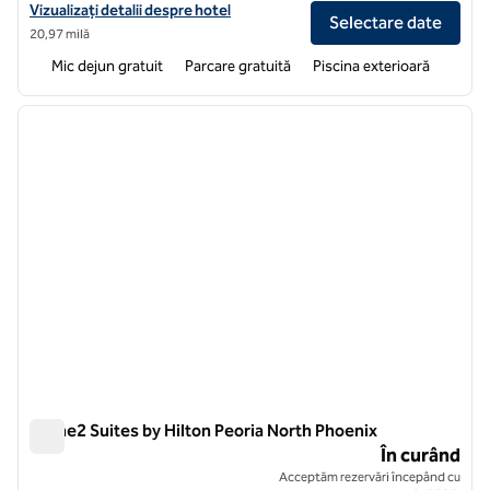
Vizualizați detaliile hotelului pentru Home2 Suites by Hilton Gilbert
Vizualizați detalii despre hotel
Selectare date
20,97 milă
Mic dejun gratuit
Parcare gratuită
Piscina exterioară
1
/
11
imaginea anterioară
imagin
1 din 11
Home2 Suites by Hilton Peoria North Phoenix
Home2 Suites by Hilton Peoria North Phoenix
În curând
Acceptăm rezervări începând cu