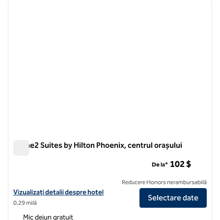
imaginea anterioară
imagin
1 din 12
Home2 Suites by Hilton Phoenix, centrul orașului
Home2 Suites by Hilton Phoenix, centrul orașului
102 $
De la*
Reducere Honors nerambursabilă
Vizualizați detaliile hotelului pentru Home2 Suites by Hilton Phoen
Vizualizați detalii despre hotel
Selectare date
0,29 milă
Mic dejun gratuit