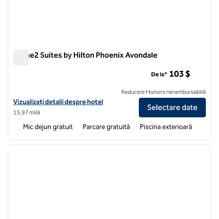
Home2 Suites by Hilton Phoenix Avondale
Home2 Suites by Hilton Phoenix Avondale
103 $
De la*
Reducere Honors nerambursabilă
Vizualizați detaliile hotelului pentru Home2 Suites by Hilton Phoenix
Vizualizați detalii despre hotel
Selectare date
15,97 milă
Mic dejun gratuit
Parcare gratuită
Piscina exterioară
1
/
12
imaginea anterioară
imagin
1 din 12