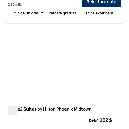
Selectare date
2,50 milă
Mic dejun gratuit
Parcare gratuită
Piscina exterioară
1
/
12
imaginea anterioară
imagin
1 din 12
Home2 Suites by Hilton Phoenix Midtown
Home2 Suites by Hilton Phoenix Midtown
102 $
De la*