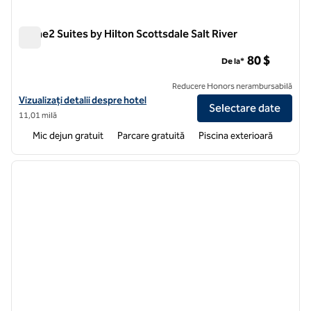
Home2 Suites by Hilton Scottsdale Salt River
Home2 Suites by Hilton Scottsdale Salt River
80 $
De la*
Reducere Honors nerambursabilă
Vizualizați detaliile hotelului pentru Home2 Suites by Hilton Scottsdal
Vizualizați detalii despre hotel
Selectare date
11,01 milă
Mic dejun gratuit
Parcare gratuită
Piscina exterioară
1
/
12
imaginea anterioară
imagin
1 din 12