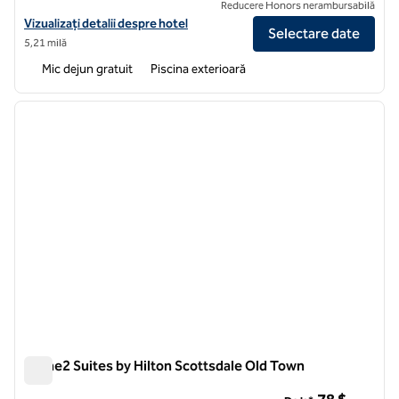
Reducere Honors nerambursabilă
Vizualizați detaliile hotelului pentru Home2 Suites by Hilton Phoeni
Vizualizați detalii despre hotel
Selectare date
5,21 milă
Mic dejun gratuit
Piscina exterioară
1
/
12
imaginea anterioară
imagin
1 din 12
Home2 Suites by Hilton Scottsdale Old Town
Home2 Suites by Hilton Scottsdale Old Town