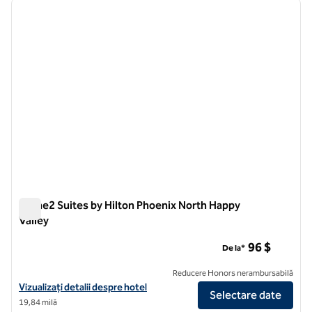
imaginea anterioară
imagin
1 din 12
Home2 Suites by Hilton Phoenix North Happy
Valley
Home2 Suites by Hilton Phoenix North Happy Valley
96 $
De la*
Reducere Honors nerambursabilă
Vizualizați detaliile hotelului pentru Home2 Suites by Hilton Phoenix
Vizualizați detalii despre hotel
Selectare date
19,84 milă