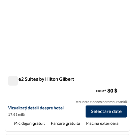
Home2 Suites by Hilton Gilbert
Home2 Suites by Hilton Gilbert
80 $
De la*
Reducere Honors nerambursabilă
Vizualizați detaliile hotelului pentru Home2 Suites by Hilton Gilbert
Vizualizați detalii despre hotel
Selectare date
17,62 milă
Mic dejun gratuit
Parcare gratuită
Piscina exterioară
1
/
12