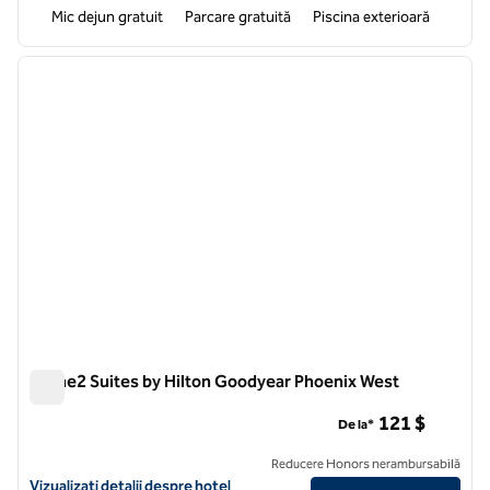
Mic dejun gratuit
Parcare gratuită
Piscina exterioară
1
/
12
imaginea anterioară
imagin
1 din 12
Home2 Suites by Hilton Goodyear Phoenix West
Home2 Suites by Hilton Goodyear Phoenix West
121 $
De la*
Reducere Honors nerambursabilă
Vizualizați detaliile hotelului pentru Home2 Suites by Hilton Goodye
Vizualizați detalii despre hotel