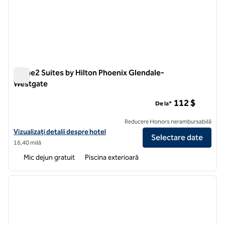
Home2 Suites by Hilton Phoenix Glendale-
Westgate
Home2 Suites by Hilton Phoenix Glendale-Westgate
112 $
De la*
Reducere Honors nerambursabilă
Vizualizați detaliile hotelului pentru Home2 Suites by Hilton Phoen
Vizualizați detalii despre hotel
Selectare date
16,40 milă
Mic dejun gratuit
Piscina exterioară
1
/
12
imaginea anterioară
imagin
1 din 12