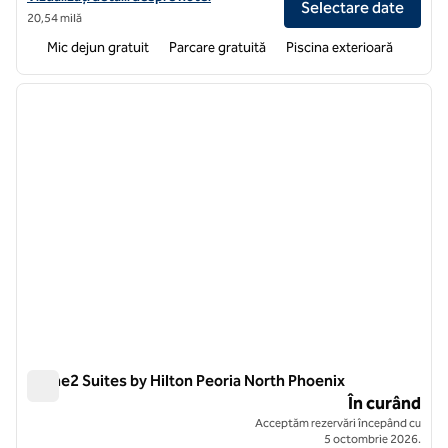
Selectare date
20,54 milă
Mic dejun gratuit
Parcare gratuită
Piscina exterioară
1
/
11
imaginea anterioară
imagin
1 din 11
Home2 Suites by Hilton Peoria North Phoenix
Home2 Suites by Hilton Peoria North Phoenix
În curând
Acceptăm rezervări începând cu
5 octombrie 2026.