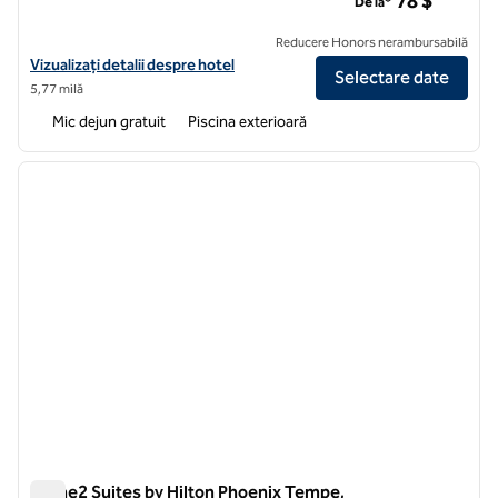
78 $
De la*
Reducere Honors nerambursabilă
Vizualizați detaliile hotelului pentru Home2 Suites by Hilton Scottsd
Vizualizați detalii despre hotel
Selectare date
5,77 milă
Mic dejun gratuit
Piscina exterioară
1
/
12
imaginea anterioară
imagin
1 din 12
Home2 Suites by Hilton Phoenix Tempe,