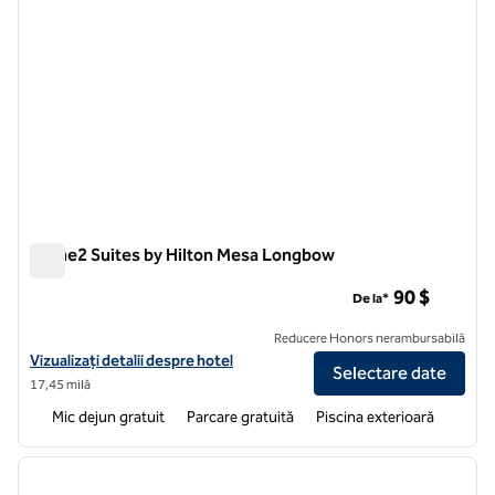
Home2 Suites by Hilton Mesa Longbow
Home2 Suites by Hilton Mesa Longbow
90 $
De la*
Reducere Honors nerambursabilă
Vizualizați detaliile hotelului pentru Home2 Suites by Hilton Mesa L
Vizualizați detalii despre hotel
Selectare date
17,45 milă
Mic dejun gratuit
Parcare gratuită
Piscina exterioară
1
/
11
imaginea anterioară
imagin
1 din 11