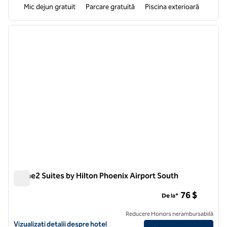
Mic dejun gratuit
Parcare gratuită
Piscina exterioară
1
/
12
imaginea anterioară
imagin
1 din 12
Home2 Suites by Hilton Phoenix Airport South
Home2 Suites by Hilton Phoenix Airport South
76 $
De la*
Reducere Honors nerambursabilă
Vizualizați detaliile hotelului pentru Home2 Suites by Hilton Phoenix
Vizualizați detalii despre hotel