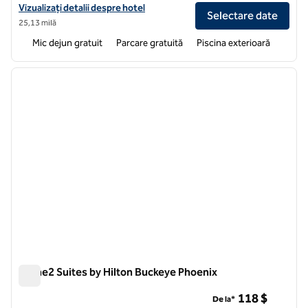
Vizualizați detaliile hotelului pentru Home2 Suites by Hilton Peoria 
Vizualizați detalii despre hotel
Selectare date
25,13 milă
Mic dejun gratuit
Parcare gratuită
Piscina exterioară
1
/
12
imaginea anterioară
imagin
1 din 12
Home2 Suites by Hilton Buckeye Phoenix
Home2 Suites by Hilton Buckeye Phoenix
118 $
De la*