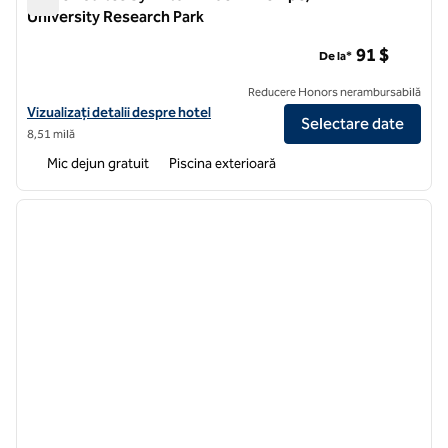
University Research Park
Home2 Suites by Hilton Phoenix Tempe, University Research
91 $
De la*
Reducere Honors nerambursabilă
Vizualizați detaliile hotelului pentru Home2 Suites by Hilton Phoeni
Vizualizați detalii despre hotel
Selectare date
8,51 milă
Mic dejun gratuit
Piscina exterioară
1
/
12
imaginea anterioară
imagin
1 din 12