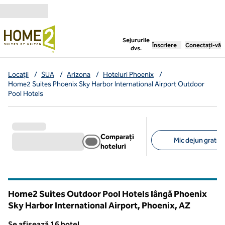
Salt la conținut
,
deschide o filă nouă
Sejururile
Înscriere
Conectați-vă
dvs.
Locații
/
SUA
/
Arizona
/
Hoteluri Phoenix
/
Home2 Suites Phoenix Sky Harbor International Airport Outdoor
Pool Hotels
Comparați
Mic dejun gratuit
hoteluri
Filtre sugerate
Home2 Suites Outdoor Pool Hotels lângă Phoenix
Sky Harbor International Airport, Phoenix,
AZ
Arizona
Se afișează 16 hotel