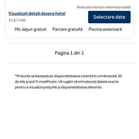
Reducere Honors nerambursabilă
Vizualizați detaliile hotelului pentru Home2 Suites by Hilton Buckeye
Vizualizați detalii despre hotel
Selectare date
31,67 milă
Mic dejun gratuit
Parcare gratuită
Piscina exterioară
Pagina anterioară, 1 din 1
Pagina următoare, 1 
Pagina
1 din 1
Pagina 1 din 1
*Prețurile se bazează pe disponibilitatea curentă în următoarele 30
de zile și pot fi modificate. Vă rugăm să introduceți datele exacte
pentru a vizualiza prețurile și disponibilitatea aferente.