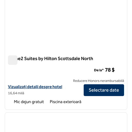
Home2 Suites by Hilton Scottsdale North
Home2 Suites by Hilton Scottsdale North
78 $
De la*
Reducere Honors nerambursabilă
Vizualizați detaliile hotelului pentru Home2 Suites by Hilton Scottsd
Vizualizați detalii despre hotel
Selectare date
16,64 milă
Mic dejun gratuit
Piscina exterioară
1
/
12
imaginea anterioară
imagin
1 din 12