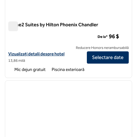
Home2 Suites by Hilton Phoenix Chandler
Home2 Suites by Hilton Phoenix Chandler
96 $
De la*
Reducere Honors nerambursabilă
Vizualizați detaliile hotelului pentru Stivuitorul Home2 Suites by Hil
Vizualizați detalii despre hotel
Selectare date
13,86 milă
Mic dejun gratuit
Piscina exterioară
1
/
12
imaginea anterioară
imagin
1 din 12