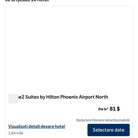
1
/
12
Se afișează 16 hotel
imaginea anterioară
imagin
1 din 12
Home2 Suites by Hilton Phoenix Airport North
Home2 Suites by Hilton Phoenix Airport North
81 $
De la*
Reducere Honors nerambursabilă
Vizualizați detaliile hotelului pentru Home2 Suites by Hilton Phoenix 
Vizualizați detalii despre hotel
Selectare date
1,84 milă