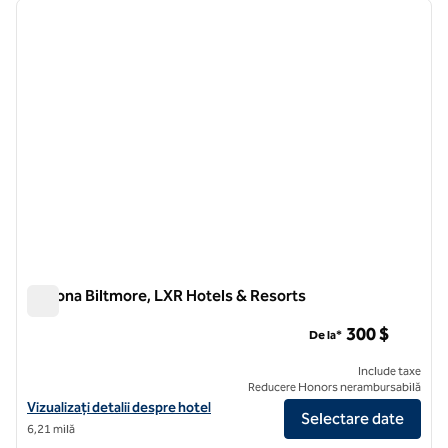
imaginea anterioară
imagin
1 din 12
Arizona Biltmore, LXR Hotels & Resorts
Arizona Biltmore, LXR Hotels & Resorts
300 $
De la*
Include taxe
Reducere Honors nerambursabilă
Vizualizați detaliile hotelului pentru Arizona Biltmore, LXR Hotels & 
Vizualizați detalii despre hotel
Selectare date
6,21 milă