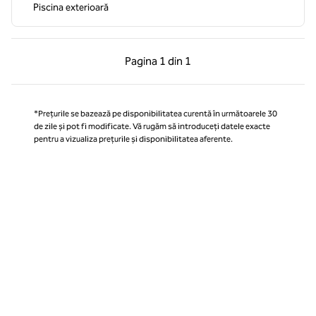
Piscina exterioară
Pagina anterioară, 1 din 1
Pagina următoare, 1 
Pagina
1 din 1
Pagina 1 din 1
*Prețurile se bazează pe disponibilitatea curentă în următoarele 30
de zile și pot fi modificate. Vă rugăm să introduceți datele exacte
pentru a vizualiza prețurile și disponibilitatea aferente.