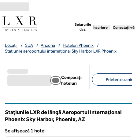
Salt la conținut
,
deschide o filă nouă
Sejururile
Înscriere
Conectați-vă
dvs.
Locații
/
SUA
/
Arizona
/
Hoteluri Phoenix
/
Stațiunile aeroportului internațional Sky Harbor LXR Phoenix
Comparați
Prieten cu anima
hoteluri
Filtre sugerate
Stațiunile LXR de lângă Aeroportul Internațional
Phoenix Sky Harbor, Phoenix,
AZ
Arizona
Se afișează 1 hotel
1
/
12
Se afișează 1 hotel