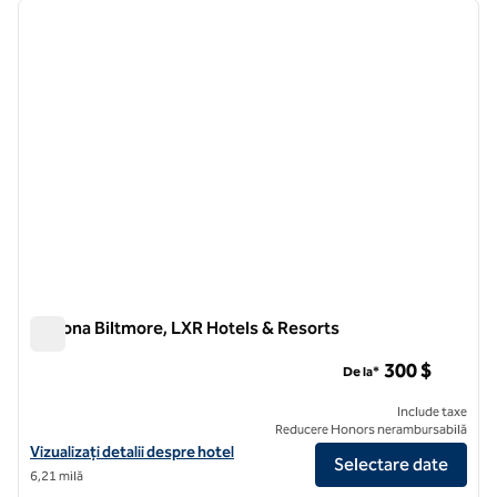
imaginea anterioară
imagin
1 din 12
Arizona Biltmore, LXR Hotels & Resorts
Arizona Biltmore, LXR Hotels & Resorts
300 $
De la*
Include taxe
Reducere Honors nerambursabilă
Vizualizați detaliile hotelului pentru Arizona Biltmore, LXR Hotels & 
Vizualizați detalii despre hotel
Selectare date
6,21 milă