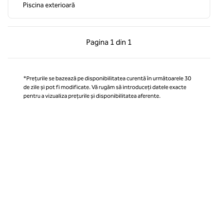
Piscina exterioară
Pagina anterioară, 1 din 1
Pagina următoare, 1 
Pagina
1 din 1
Pagina 1 din 1
*Prețurile se bazează pe disponibilitatea curentă în următoarele 30
de zile și pot fi modificate. Vă rugăm să introduceți datele exacte
pentru a vizualiza prețurile și disponibilitatea aferente.