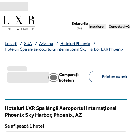
Salt la conținut
,
deschide o filă nouă
Sejururile
Înscriere
Conectați-vă
dvs.
Locații
/
SUA
/
Arizona
/
Hoteluri Phoenix
/
Hoteluri Spa ale aeroportului internațional Sky Harbor LXR Phoenix
Comparați
Prieten cu anima
hoteluri
Filtre sugerate
Hoteluri LXR Spa lângă Aeroportul Internațional
Phoenix Sky Harbor, Phoenix,
AZ
Arizona
Se afișează 1 hotel
1
/
12
Se afișează 1 hotel