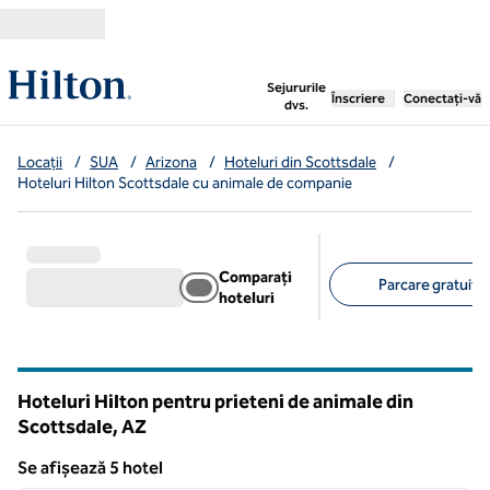
Salt la conținut
,
deschide o filă nouă
Sejururile
Înscriere
Conectați-vă
dvs.
Locații
/
SUA
/
Arizona
/
Hoteluri din Scottsdale
/
Hoteluri Hilton Scottsdale cu animale de companie
Comparați
Parcare gratuită 
hoteluri
Filtre sugerate
Hoteluri Hilton pentru prieteni de animale din
Scottsdale,
AZ
Arizona
Se afișează 5 hotel
1
/
12
Se afișează 5 hotel