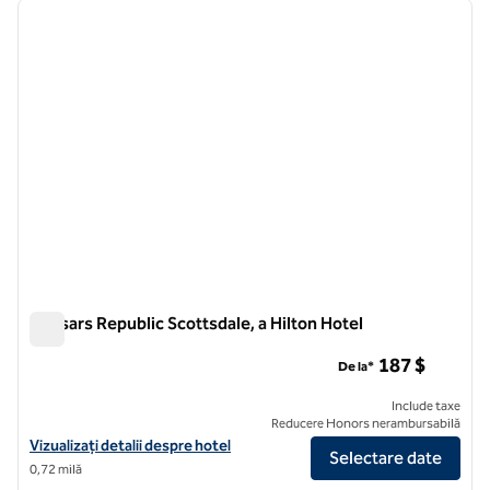
imaginea anterioară
imagin
1 din 12
Caesars Republic Scottsdale, a Hilton Hotel
Caesars Republic Scottsdale, a Hilton Hotel
187 $
De la*
Include taxe
Reducere Honors nerambursabilă
Vizualizați detaliile hotelului Caesars Republic Scottsdale, un hotel H
Vizualizați detalii despre hotel
Selectare date
0,72 milă