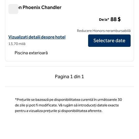
Hilton Phoenix Chandler
Hilton Phoenix Chandler
88 $
De la*
Reducere Honors nerambursabilă
Vizualizați detaliile hotelului pentru stivuitorul Hilton Phoenix
Vizualizați detalii despre hotel
Selectare date
13,70 milă
Piscina exterioară
Pagina anterioară, 1 din 1
Pagina următoare, 1 
Pagina
1 din 1
Pagina 1 din 1
*Prețurile se bazează pe disponibilitatea curentă în următoarele 30
de zile și pot fi modificate. Vă rugăm să introduceți datele exacte
pentru a vizualiza prețurile și disponibilitatea aferente.