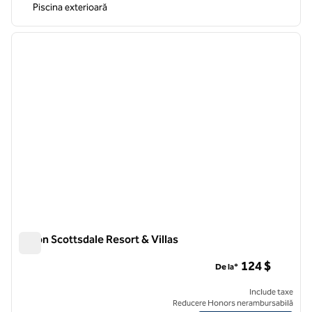
Piscina exterioară
1
/
12
imaginea anterioară
imagin
1 din 12
Hilton Scottsdale Resort & Villas
Hilton Scottsdale Resort & Villas
124 $
De la*
Include taxe
Reducere Honors nerambursabilă