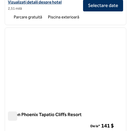
Vizualizați detaliile hotelului Hilton Scottsdale Resort & Villas
Vizualizați detalii despre hotel
Selectare date
2,51 milă
Parcare gratuită
Piscina exterioară
1
/
12
imaginea anterioară
imagin
1 din 12
Hilton Phoenix Tapatio Cliffs Resort
Hilton Phoenix Tapatio Cliffs Resort
141 $
De la*