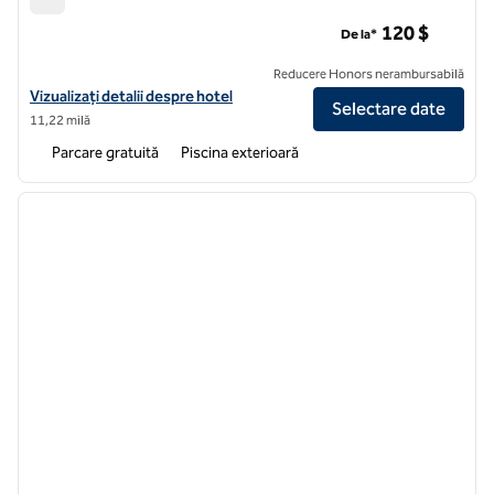
Hotelul Hilton North Scottsdale din Cavasson
120 $
De la*
Reducere Honors nerambursabilă
Vizualizați detaliile hotelului Hilton North Scottsdale din Cavasson
Vizualizați detalii despre hotel
Selectare date
11,22 milă
Parcare gratuită
Piscina exterioară
1
/
12
imaginea anterioară
imagin
1 din 12