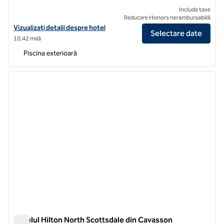
Include taxe
Reducere Honors nerambursabilă
Vizualizați detaliile hotelului Hilton Phoenix Tapatio Cliffs Resort
Vizualizați detalii despre hotel
Selectare date
10,42 milă
Piscina exterioară
1
/
12
imaginea anterioară
imagin
1 din 12
Hotelul Hilton North Scottsdale din Cavasson