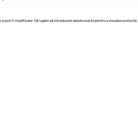
Pagina 1 din 1
 și pot fi modificate. Vă rugăm să introduceți datele exacte pentru a vizualiza prețurile