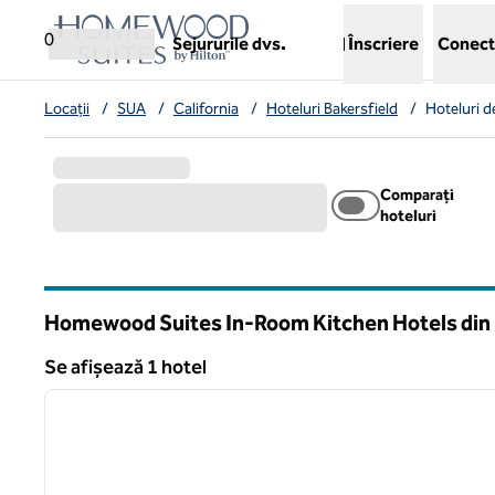
Salt la conținut
,
deschide o filă nouă
0
Sejururile dvs.
Înscriere
Conect
Locații
/
SUA
/
California
/
Hoteluri Bakersfield
/
Hoteluri 
Comparați
hoteluri
Homewood Suites In-Room Kitchen Hotels din 
California
Se afișează 1 hotel
1
Se afișează 1 hotel
imaginea anterioară
1 din 12