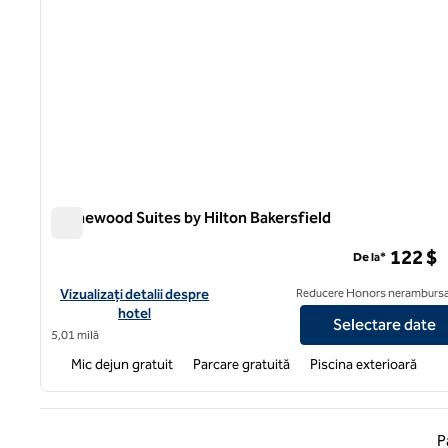
Homewood Suites by Hilton Bakersfield
Homewood Suites by Hilton Bakersfield
122 $
De la*
Vizualizați detaliile hotelului pentru Homewood Suites by Hilto
Vizualizați detalii despre
Reducere Honors nerambursa
hotel
Selectare date
5,01 milă
Mic dejun gratuit
Parcare gratuită
Piscina exterioară
Pagina
P