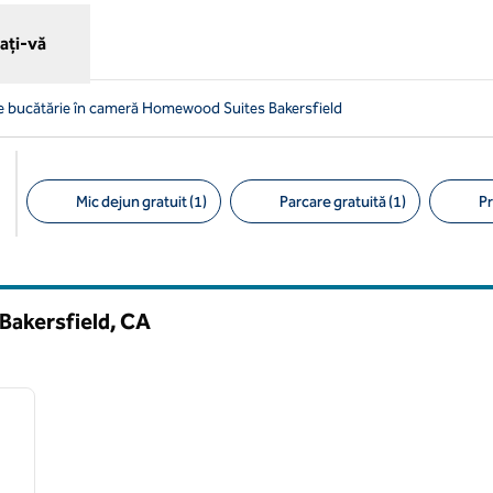
ați-vă
de bucătărie în cameră Homewood Suites Bakersfield
Mic dejun gratuit (1)
Parcare gratuită (1)
Pr
Filtre sugerate
Bakersfield,
CA
/
12
imaginea următoare