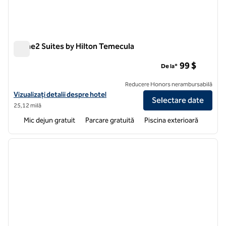
Home2 Suites by Hilton Temecula
Home2 Suites by Hilton Temecula
99 $
De la*
Reducere Honors nerambursabilă
Vizualizați detaliile hotelului pentru Home2 Suites by Hilton Temecul
Vizualizați detalii despre hotel
Selectare date
25,12 milă
Mic dejun gratuit
Parcare gratuită
Piscina exterioară
1
/
12
imaginea anterioară
imagin
1 din 12