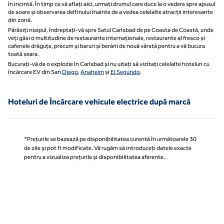
în incintă. În timp ce vă aflați aici, urmați drumul care duce la o vedere spre apusul
de soare și observarea delfinului înainte de a vedea celelalte atracții interesante
din zonă.
Părăsiți nisipul, îndreptați-vă spre Satul Carlsbad de pe Coasta de Coastă, unde
veți găsi o multitudine de restaurante internaționale, restaurante al fresco și
cafenele drăguțe, precum și baruri și berării de nouă vârstă pentru a vă bucura
toată seara.
Bucurați-vă de o explozie în Carlsbad și nu uitați să vizitați celelalte hoteluri cu
încărcare EV din San
Diego
,
Anaheim
și
El Segundo
.
Hoteluri de Încărcare vehicule electrice după marcă
*Prețurile se bazează pe disponibilitatea curentă în următoarele 30
de zile și pot fi modificate. Vă rugăm să introduceți datele exacte
pentru a vizualiza prețurile și disponibilitatea aferente.