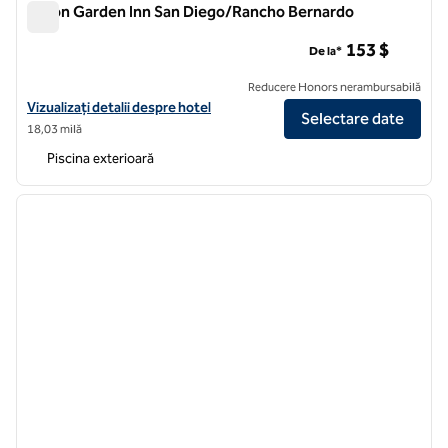
Hilton Garden Inn San Diego/Rancho Bernardo
Hilton Garden Inn San Diego/Rancho Bernardo
153 $
De la*
Reducere Honors nerambursabilă
Vizualizați detaliile hotelului Hilton Garden Inn San Diego/Rancho Be
Vizualizați detalii despre hotel
Selectare date
18,03 milă
Piscina exterioară
1
/
12
imaginea anterioară
imagin
1 din 12