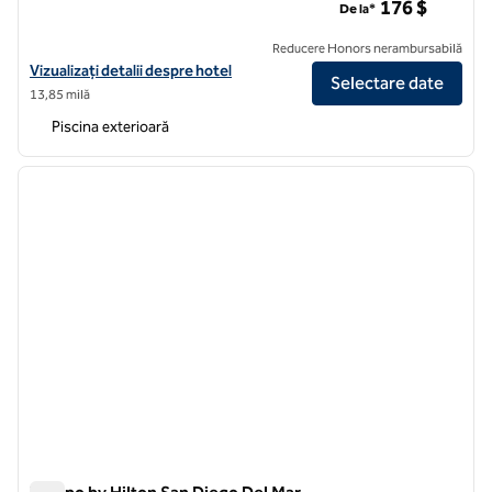
176 $
De la*
Reducere Honors nerambursabilă
Vizualizați detaliile hotelului pentru Hilton San Diego/Del Mar
Vizualizați detalii despre hotel
Selectare date
13,85 milă
Piscina exterioară
1
/
7
imaginea anterioară
imagin
1 din 7