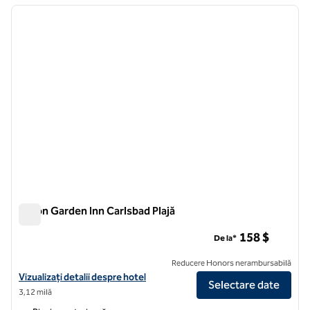
imaginea anterioară
imagin
1 din 12
Hilton Garden Inn Carlsbad Plajă
Hilton Garden Inn Carlsbad Plajă
158 $
De la*
Reducere Honors nerambursabilă
Vizualizați detaliile hotelului Hilton Garden Inn Carlsbad Beach
Vizualizați detalii despre hotel
Selectare date
3,12 milă