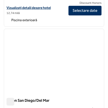
Discount Honors
Vizualizați detaliile hotelului pentru The Inn at Rancho Santa Fe, un h
Vizualizați detalii despre hotel
Selectare date
12,74 milă
Piscina exterioară
1
/
10
imaginea anterioară
imagin
1 din 10
Hilton San Diego/Del Mar
Hilton San Diego/Del Mar