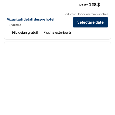
Hampton Inn San Diego/Del Mar
128 $
De la*
Reducere Honors nerambursabilă
Vizualizați detaliile hotelului Hampton Inn San Diego/Del Mar
Vizualizați detalii despre hotel
Selectare date
16,98 milă
Mic dejun gratuit
Piscina exterioară
1
/
12
imaginea anterioară
imagin
1 din 12