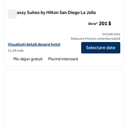
Embassy Suites by Hilton San Diego La Jolla
Embassy Suites by Hilton San Diego La Jolla
201 $
De la*
Include taxe
Reducere Honors nerambursabilă
Vizualizați detaliile hotelului pentru Embassy Suites by Hilton San Die
Vizualizați detalii despre hotel
Selectare date
21,49 milă
Mic dejun gratuit
Piscină interioară
1
/
10
imaginea anterioară
imagin
1 din 10