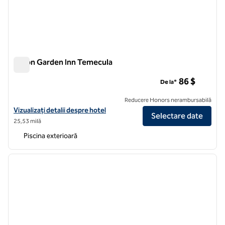
Hilton Garden Inn Temecula
Hilton Garden Inn Temecula
86 $
De la*
Reducere Honors nerambursabilă
Vizualizați detaliile hotelului Hilton Garden Inn Temecula
Vizualizați detalii despre hotel
Selectare date
25,53 milă
Piscina exterioară
1
/
12
imaginea anterioară
imagin
1 din 12