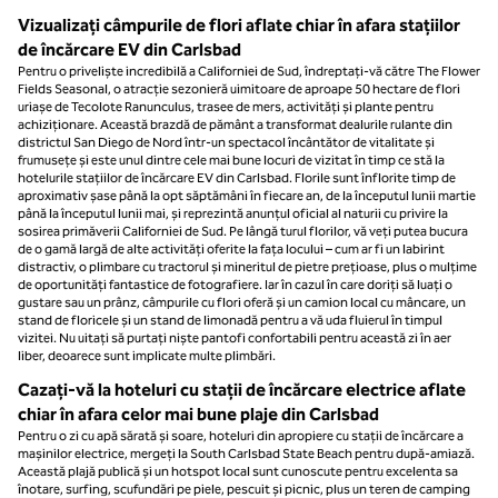
Vizualizați câmpurile de flori aflate chiar în afara stațiilor
de încărcare EV din Carlsbad
Pentru o priveliște incredibilă a Californiei de Sud, îndreptați-vă către The Flower
Fields Seasonal, o atracție sezonieră uimitoare de aproape 50 hectare de flori
uriașe de Tecolote Ranunculus, trasee de mers, activități și plante pentru
achiziționare. Această brazdă de pământ a transformat dealurile rulante din
districtul San Diego de Nord într-un spectacol încântător de vitalitate și
frumusețe și este unul dintre cele mai bune locuri de vizitat în timp ce stă la
hotelurile stațiilor de încărcare EV din Carlsbad. Florile sunt înflorite timp de
aproximativ șase până la opt săptămâni în fiecare an, de la începutul lunii martie
până la începutul lunii mai, și reprezintă anunțul oficial al naturii cu privire la
sosirea primăverii Californiei de Sud. Pe lângă turul florilor, vă veți putea bucura
de o gamă largă de alte activități oferite la fața locului – cum ar fi un labirint
distractiv, o plimbare cu tractorul și mineritul de pietre prețioase, plus o mulțime
de oportunități fantastice de fotografiere. Iar în cazul în care doriți să luați o
gustare sau un prânz, câmpurile cu flori oferă și un camion local cu mâncare, un
stand de floricele și un stand de limonadă pentru a vă uda fluierul în timpul
vizitei. Nu uitați să purtați niște pantofi confortabili pentru această zi în aer
liber, deoarece sunt implicate multe plimbări.
Cazați-vă la hoteluri cu stații de încărcare electrice aflate
chiar în afara celor mai bune plaje din Carlsbad
Pentru o zi cu apă sărată și soare, hoteluri din apropiere cu stații de încărcare a
mașinilor electrice, mergeți la South Carlsbad State Beach pentru după-amiază.
Această plajă publică și un hotspot local sunt cunoscute pentru excelenta sa
înotare, surfing, scufundări pe piele, pescuit și picnic, plus un teren de camping