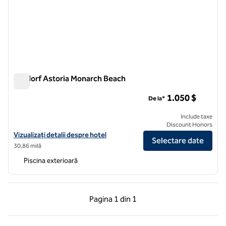
Waldorf Astoria Monarch Beach
Waldorf Astoria Monarch Beach
1.050 $
De la*
Include taxe
Discount Honors
Vizualizați detalii despre hotel pentru plaja Waldorf Astoria Monarch
Vizualizați detalii despre hotel
Selectare date
30,86 milă
Piscina exterioară
Pagina anterioară, 1 din 1
Pagina următoare, 1 
Pagina
1 din 1
Pagina 1 din 1