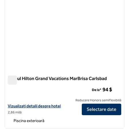
Clubul Hilton Grand Vacations MarBrisa Carlsbad
Clubul Hilton Grand Vacations MarBrisa Carlsbad
94 $
De la*
Reducere Honors semiflexibilă
Vizualizați detaliile hotelului pentru Hilton Grand Vacations Club Mar
Vizualizați detalii despre hotel
Selectare date
2,86 milă
Piscina exterioară
1
/
12