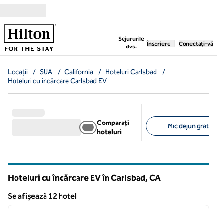
Salt la conținut
,
deschide o filă nouă
Sejururile
Înscriere
Conectați-vă
dvs.
Locații
/
SUA
/
California
/
Hoteluri Carlsbad
/
Hoteluri cu încărcare Carlsbad EV
Comparați
Mic dejun gratuit 
hoteluri
Filtre sugerate
Hoteluri cu încărcare EV în Carlsbad,
CA
California
Se afișează 12 hotel
1
/
12
Se afișează 12 hotel
imaginea anterioară
imagin
1 din 12