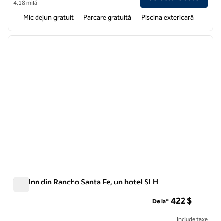
4,18 milă
Mic dejun gratuit
Parcare gratuită
Piscina exterioară
1
/
12
imaginea anterioară
imagin
1 din 12
The Inn din Rancho Santa Fe, un hotel SLH
The Inn din Rancho Santa Fe, un hotel SLH
422 $
De la*
Include taxe