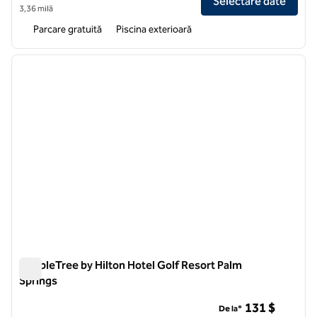
Selectare date
3,36 milă
Parcare gratuită
Piscina exterioară
1
/
12
imaginea anterioară
imagin
1 din 12
DoubleTree by Hilton Hotel Golf Resort Palm
Springs
DoubleTree by Hilton Hotel Golf Resort Palm Springs
131 $
De la*