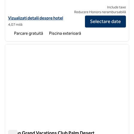
Include taxe
Reducere Honors nerambursabilă
Vizualizați detaliile hotelului DoubleTree by Hilton Hotel Golf Resort
Vizualizați detalii despre hotel
Selectare date
4,07 milă
Parcare gratuită
Piscina exterioară
1
/
12
imaginea anterioară
imagin
1 din 12
Hilton Grand Vacations Club Palm Desert