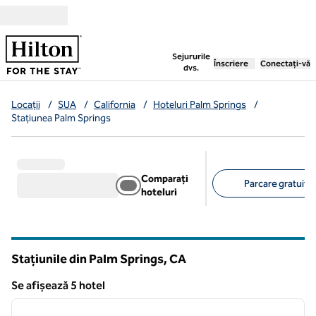
Salt la conținut
,
deschide o filă nouă
Sejururile
Înscriere
Conectați-vă
dvs.
Locații
/
SUA
/
California
/
Hoteluri Palm Springs
/
Stațiunea Palm Springs
Comparați
Parcare gratuită 
hoteluri
Filtre sugerate
Stațiunile din Palm Springs,
CA
California
Se afișează 5 hotel
1
/
12
Se afișează 5 hotel
imaginea anterioară
imagin
1 din 12