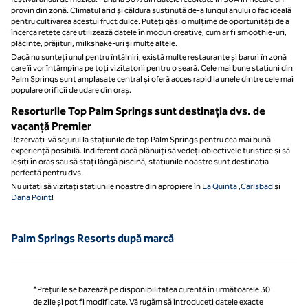
provin din zonă. Climatul arid și căldura susținută de-a lungul anului o fac ideală
pentru cultivarea acestui fruct dulce. Puteți găsi o mulțime de oportunități de a
încerca rețete care utilizează datele în moduri creative, cum ar fi smoothie-uri,
plăcinte, prăjituri, milkshake-uri și multe altele.
Dacă nu sunteți unul pentru întâlniri, există multe restaurante și baruri în zonă
care îi vor întâmpina pe toți vizitatorii pentru o seară. Cele mai bune stațiuni din
Palm Springs sunt amplasate central și oferă acces rapid la unele dintre cele mai
populare orificii de udare din oraș.
Resorturile Top Palm Springs sunt destinația dvs. de
vacanță Premier
Rezervați-vă sejurul la stațiunile de top Palm Springs pentru cea mai bună
experiență posibilă. Indiferent dacă plănuiți să vedeți obiectivele turistice și să
ieșiți în oraș sau să stați lângă piscină, stațiunile noastre sunt destinația
perfectă pentru dvs.
Nu uitați să vizitați stațiunile noastre din apropiere în
La Quinta
,
Carlsbad
și
Dana Point
!
Palm Springs Resorts după marcă
*Prețurile se bazează pe disponibilitatea curentă în următoarele 30
de zile și pot fi modificate. Vă rugăm să introduceți datele exacte