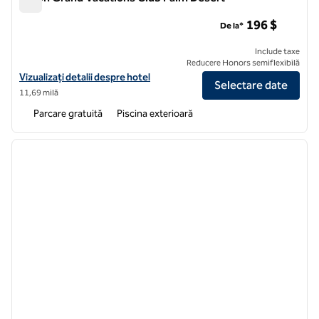
Hilton Grand Vacations Club Palm Desert
196 $
De la*
Include taxe
Reducere Honors semiflexibilă
Vizualizați detaliile hotelului pentru Hilton Grand Vacations Club Pal
Vizualizați detalii despre hotel
Selectare date
11,69 milă
Parcare gratuită
Piscina exterioară
1
/
12
imaginea anterioară
imagin
1 din 12