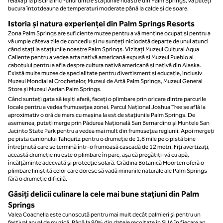
relaxați la piscină într-unul dintre stațiunile noastre din Palm Springs, vă puteți
bucura întotdeauna de temperaturi moderate până la calde și de soare.
Istoria și natura experienței din Palm Springs Resorts
Zona Palm Springs are suficiente muzee pentru a vă menține ocupat și pentru a
vă umple câteva zile de concediu și nu sunteți niciodată departe de unul atunci
când stați la stațiunile noastre Palm Springs. Vizitați Muzeul Cultural Aqua
Caliente pentru a vedea arta nativă americană expusă și Muzeul Pueblo al
cabotului pentru a afla despre cultura nativă americană și nativă din Alaska.
Există multe muzee de specialitate pentru divertisment și educație, inclusiv
Muzeul Mondial al Crochetelor, Muzeul de Artă Palm Springs, Muzeul General
Store și Muzeul Aerian Palm Springs.
Când sunteți gata să ieșiți afară, faceți o plimbare prin oricare dintre parcurile
locale pentru a vedea frumusețea zonei. Parcul Național Joshua Tree se află la
aproximativ o oră de mers cu mașina la est de stațiunile Palm Springs. De
asemenea, puteți merge prin Pădurea Națională San Bernardino și Muntele San
Jacinto State Park pentru a vedea mai mult din frumusețea regiunii. Apoi mergeți
pe pista canionului Tahquitz pentru o drumeție de 1,8 mile pe o pistă bine
întreținută care se termină într-o frumoasă cascadă de 12 metri. Fiți avertizați,
această drumeție nu este o plimbare în parc, așa că pregătiți-vă cu apă,
încălțăminte adecvată și protecție solară. Grădina Botanică Moorten oferă o
plimbare liniștită celor care doresc să vadă minunile naturale ale Palm Springs
fără o drumeție dificilă.
Găsiți delicii culinare la cele mai bune stațiuni din Palm
Springs
Valea Coachella este cunoscută pentru mai mult decât palmieri și pentru un
festival anual de muzică. Până la 90% din datele recoltate în SUA în fiecare an