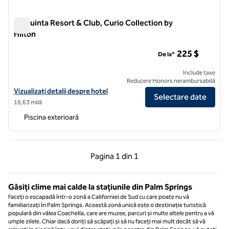
La Quinta Resort & Club, Curio Collection by
Hilton
La Quinta Resort & Club, Curio Collection by Hilton
225 $
De la*
Include taxe
Reducere Honors nerambursabilă
Vizualizați detaliile hotelului pentru La Quinta Resort & Club, Curio C
Vizualizați detalii despre hotel
Selectare date
16,63 milă
Piscina exterioară
Pagina anterioară, 1 din 1
Pagina următoare, 1 
Pagina
1 din 1
Pagina 1 din 1
Găsiți clime mai calde la stațiunile din Palm Springs
Faceți o escapadă într-o zonă a Californiei de Sud cu care poate nu vă
familiarizați în Palm Springs. Această zonă unică este o destinație turistică
populară din vălea Coachella, care are muzee, parcuri și multe altele pentru a vă
umple zilele. Chiar dacă doriți să scăpați și să nu faceți mai mult decât să vă