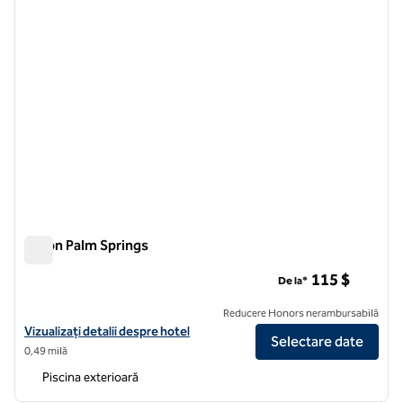
Hilton Palm Springs
Hilton Palm Springs
115 $
De la*
Reducere Honors nerambursabilă
Vizualizați detaliile hotelului Hilton Palm Springs
Vizualizați detalii despre hotel
Selectare date
0,49 milă
Piscina exterioară
1
/
12