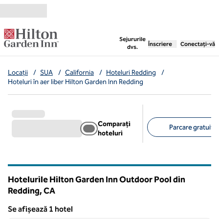
Salt la conținut
,
deschide o filă nouă
Sejururile
Înscriere
Conectați-vă
dvs.
Locații
/
SUA
/
California
/
Hoteluri Redding
/
Hoteluri în aer liber Hilton Garden Inn Redding
Comparați
Parcare gratuită 
hoteluri
Filtre sugerate
Hotelurile Hilton Garden Inn Outdoor Pool din
Redding,
CA
California
Se afișează 1 hotel
1
/
10
Se afișează 1 hotel