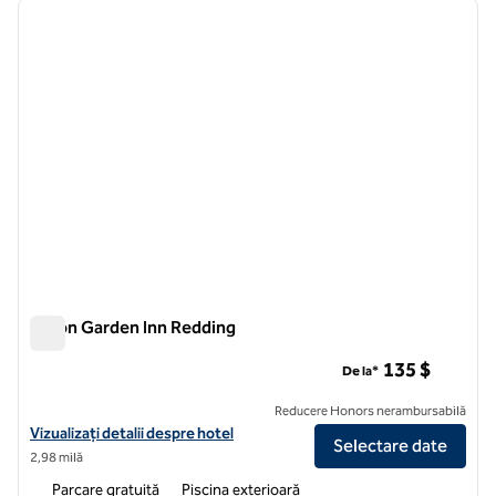
imaginea anterioară
imagin
1 din 10
Hilton Garden Inn Redding
Hilton Garden Inn Redding
135 $
De la*
Reducere Honors nerambursabilă
Vizualizați detaliile hotelului Hilton Garden Inn Redding
Vizualizați detalii despre hotel
Selectare date
2,98 milă
Parcare gratuită
Piscina exterioară