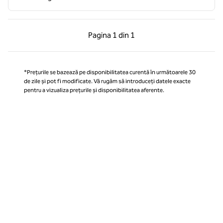
Pagina anterioară, 1 din 1
Pagina următoare, 1 
Pagina
1 din 1
Pagina 1 din 1
*Prețurile se bazează pe disponibilitatea curentă în următoarele 30
de zile și pot fi modificate. Vă rugăm să introduceți datele exacte
pentru a vizualiza prețurile și disponibilitatea aferente.