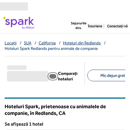
Salt la conținut
,
deschide o filă nouă
Sejururile
Înscriere
Conectați-vă
dvs.
Locații
/
SUA
/
California
/
Hoteluri din Redlands
/
Hoteluri Spark Redlands pentru animale de companie
Comparați
Mic dejun gratuit 
hoteluri
Filtre sugerate
Hoteluri Spark, prietenoase cu animalele de
companie, în Redlands,
CA
California
Se afișează 1 hotel
1
/
12
Se afișează 1 hotel