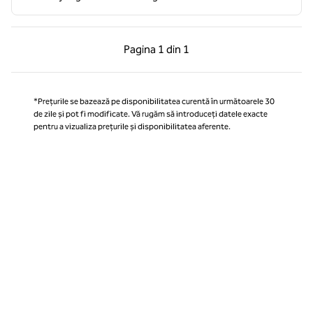
Pagina anterioară, 1 din 1
Pagina următoare, 1 
Pagina
1 din 1
Pagina 1 din 1
*Prețurile se bazează pe disponibilitatea curentă în următoarele 30
de zile și pot fi modificate. Vă rugăm să introduceți datele exacte
pentru a vizualiza prețurile și disponibilitatea aferente.