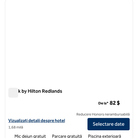
imaginea anterioară
imagin
1 din 12
Spark by Hilton Redlands
Spark by Hilton Redlands
82 $
De la*
Reducere Honors nerambursabilă
Vizualizați detaliile hotelului Spark by Hilton Redlands
Vizualizați detalii despre hotel
Selectare date
1,68 milă
Mic dejun gratuit
Parcare gratuită
Piscina exterioară