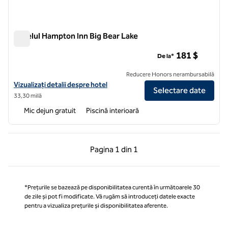
Hotelul Hampton Inn Big Bear Lake
Hotelul Hampton Inn Big Bear Lake
181 $
De la*
Reducere Honors nerambursabilă
Vizualizați detaliile hotelului Hampton Inn Big Bear Lake
Vizualizați detalii despre hotel
Selectare date
33,30 milă
Mic dejun gratuit
Piscină interioară
Pagina anterioară, 1 din 1
Pagina următoare, 1 
Pagina
1 din 1
Pagina 1 din 1
*Prețurile se bazează pe disponibilitatea curentă în următoarele 30
de zile și pot fi modificate. Vă rugăm să introduceți datele exacte
pentru a vizualiza prețurile și disponibilitatea aferente.