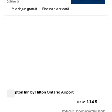
0,36 milă
Mic dejun gratuit
Piscina exterioară
1
/
12
imaginea anterioară
imagin
1 din 12
Hampton Inn by Hilton Ontario Airport
Hampton Inn by Hilton Ontario Airport
114 $
De la*
Reducere Honors nerambursabilă