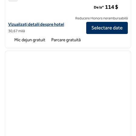
Hampton Inn & Suites Murrieta Temecula
114 $
De la*
Reducere Honors nerambursabilă
Vizualizați detaliile hotelului Hampton Inn & Suites Murrieta Temecul
Vizualizați detalii despre hotel
Selectare date
30,67 milă
Mic dejun gratuit
Parcare gratuită
1
/
12
imaginea anterioară
imagin
1 din 12