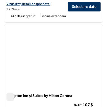
Vizualizați detaliile hotelului pentru Hampton Inn by Hilton Ontario A
Vizualizați detalii despre hotel
Selectare date
13,29 milă
Mic dejun gratuit
Piscina exterioară
1
/
12
imaginea anterioară
imagin
1 din 12
Hampton Inn și Suites by Hilton Corona
Hampton Inn și Suites by Hilton Corona
107 $
De la*