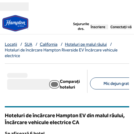
Salt la conținut
,
deschide o filă nouă
Sejururile
Înscriere
Conectați-vă
dvs.
Locații
/
SUA
/
California
/
Hoteluri pe malul râului
/
Hoteluri de încărcare Hampton Riverside EV Încărcare vehicule
electrice
Comparați
Mic dejun gratuit 
hoteluri
Filtre sugerate
Hoteluri de încărcare Hampton EV din malul râului,
Încărcare vehicule electrice
CA
California
Se afișează 6 hotel