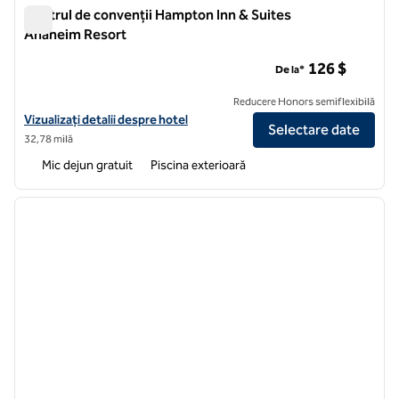
Centrul de convenții Hampton Inn & Suites
Anaheim Resort
Centrul de convenții Hampton Inn & Suites Anaheim Resort
126 $
De la*
Reducere Honors semiflexibilă
Vizualizați detaliile hotelului Hampton Inn & Suites Anaheim Resort
Vizualizați detalii despre hotel
Selectare date
32,78 milă
Mic dejun gratuit
Piscina exterioară
1
/
12
imaginea anterioară
imagin
1 din 12