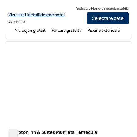
Reducere Honors nerambursabilă
Vizualizați detaliile hotelului pentru Hampton Inn and Suites by Hilt
Vizualizați detalii despre hotel
Selectare date
13,78 milă
Mic dejun gratuit
Parcare gratuită
Piscina exterioară
1
/
12
imaginea anterioară
imagin
1 din 12
Hampton Inn & Suites Murrieta Temecula