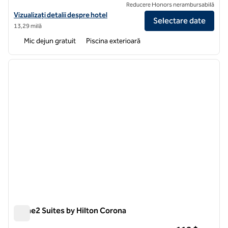
Reducere Honors nerambursabilă
Vizualizați detaliile hotelului pentru Home2 Suites by Hilton Ontario 
Vizualizați detalii despre hotel
Selectare date
13,29 milă
Mic dejun gratuit
Piscina exterioară
1
/
12
imaginea anterioară
imagin
1 din 12
Home2 Suites by Hilton Corona
Home2 Suites by Hilton Corona