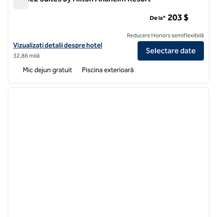
Home2 Suites by Hilton Anaheim Resort
203 $
De la*
Reducere Honors semiflexibilă
Vizualizați detaliile hotelului pentru Home2 Suites by Hilton Anahei
Vizualizați detalii despre hotel
Selectare date
32,86 milă
Mic dejun gratuit
Piscina exterioară
1
/
12
imaginea anterioară
imagin
1 din 12