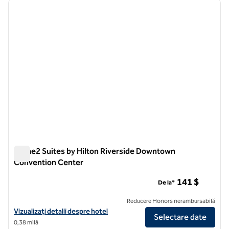
imaginea anterioară
imagin
1 din 12
Home2 Suites by Hilton Riverside Downtown
Convention Center
Home2 Suites by Hilton Riverside Downtown Convention Ce
141 $
De la*
Reducere Honors nerambursabilă
Vizualizați detaliile hotelului pentru Home2 Suites by Hilton Rive
Vizualizați detalii despre hotel
Selectare date
0,38 milă