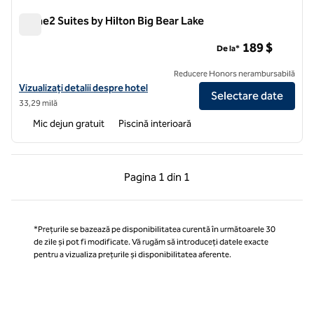
Home2 Suites by Hilton Big Bear Lake
Home2 Suites by Hilton Big Bear Lake
189 $
De la*
Reducere Honors nerambursabilă
Vizualizați detaliile hotelului pentru Home2 Suites by Hilton Big Bear
Vizualizați detalii despre hotel
Selectare date
33,29 milă
Mic dejun gratuit
Piscină interioară
Pagina anterioară, 1 din 1
Pagina următoare, 1 
Pagina
1 din 1
Pagina 1 din 1
*Prețurile se bazează pe disponibilitatea curentă în următoarele 30
de zile și pot fi modificate. Vă rugăm să introduceți datele exacte
pentru a vizualiza prețurile și disponibilitatea aferente.