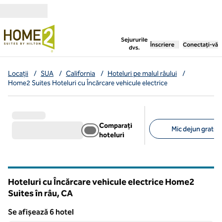
Salt la conținut
,
deschide o filă nouă
Sejururile
Înscriere
Conectați-vă
dvs.
Locații
/
SUA
/
California
/
Hoteluri pe malul râului
/
Home2 Suites Hoteluri cu Încărcare vehicule electrice
Comparați
Mic dejun gratuit 
hoteluri
Filtre sugerate
Hoteluri cu Încărcare vehicule electrice Home2
Suites în râu,
CA
California
Se afișează 6 hotel
1
/
12
Se afișează 6 hotel