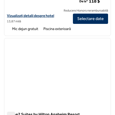
118 $
De la*
Reducere Honors nerambursabilă
Vizualizați detaliile hotelului pentru Home2 Suites by Hilton Corona
Vizualizați detalii despre hotel
Selectare date
13,87 milă
Mic dejun gratuit
Piscina exterioară
1
/
12
imaginea anterioară
imagin
1 din 12
Home2 Suites by Hilton Anaheim Resort