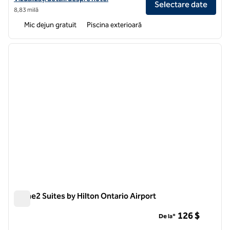
Selectare date
8,83 milă
Mic dejun gratuit
Piscina exterioară
1
/
12
imaginea anterioară
imagin
1 din 12
Home2 Suites by Hilton Ontario Airport
Home2 Suites by Hilton Ontario Airport
126 $
De la*