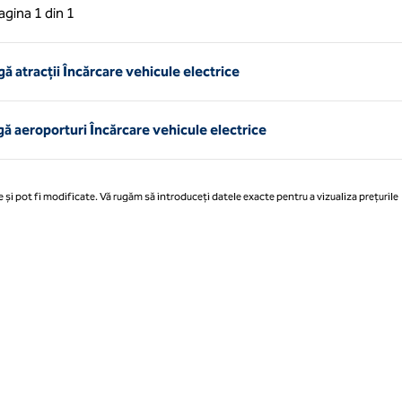
 anterioară, 1 din 1
Pagina următoare, 1 din 1
agina
1 din 1
Pagina 1 din 1
 atracții Încărcare vehicule electrice
 aeroporturi Încărcare vehicule electrice
 și pot fi modificate. Vă rugăm să introduceți datele exacte pentru a vizualiza prețurile