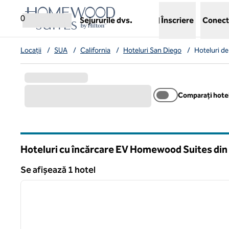
Salt la conținut
,
deschide o filă nouă
0
Sejururile dvs.
Înscriere
Conect
Locații
/
SUA
/
California
/
Hoteluri San Diego
/
Hoteluri d
Comparați hotel
Hoteluri cu încărcare EV Homewood Suites din
California
Se afișează 1 hotel
1
Se afișează 1 hotel
imaginea anterioară
1 din 12