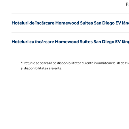
Pagina
P
Hoteluri de încărcare Homewood Suites San Diego EV lângă
Hoteluri cu încărcare Homewood Suites San Diego EV lângă
*Prețurile se bazează pe disponibilitatea curentă în următoarele 30 de zile
și disponibilitatea aferente.