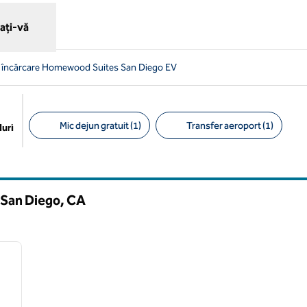
ați-vă
e încărcare Homewood Suites San Diego EV
Mic dejun gratuit (1)
Transfer aeroport (1)
uri
Filtre sugerate
 San Diego,
CA
/
12
imaginea următoare