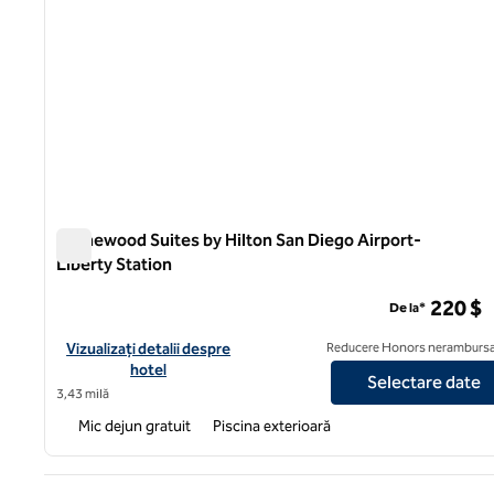
Homewood Suites by Hilton San Diego Airport-
Liberty Station
Homewood Suites by Hilton San Diego Airport-Liberty St
220 $
De la*
Vizualizați detaliile hotelului pentru Homewood Suites by Hilto
Vizualizați detalii despre
Reducere Honors nerambursa
hotel
Selectare date
3,43 milă
Mic dejun gratuit
Piscina exterioară