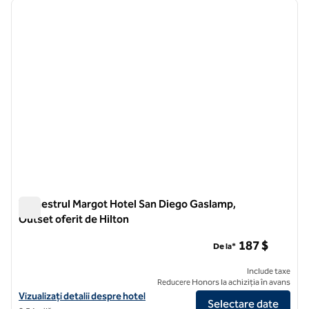
imaginea anterioară
imagin
1 din 12
Trimestrul Margot Hotel San Diego Gaslamp,
Outset oferit de Hilton
Trimestrul Margot Hotel San Diego Gaslamp, Outset oferit de
187 $
De la*
Include taxe
Reducere Honors la achiziția în avans
Vizualizați detaliile hotelului Margot Hotel San Diego Gaslamp Quarte
Vizualizați detalii despre hotel
Selectare date