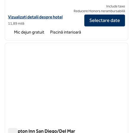
Include taxe
Reducere Honors nerambursabilă
Vizualizați detaliile hotelului pentru Embassy Suites by Hilton San Die
Vizualizați detalii despre hotel
Selectare date
11,89 milă
Mic dejun gratuit
Piscină interioară
1
/
12
imaginea anterioară
imagin
1 din 12
Hampton Inn San Diego/Del Mar