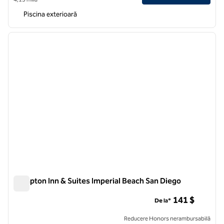
Piscina exterioară
1
/
11
imaginea anterioară
imagin
1 din 11
Hampton Inn & Suites Imperial Beach San Diego
Hampton Inn & Suites Imperial Beach San Diego
141 $
De la*
Reducere Honors nerambursabilă