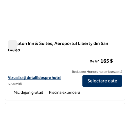
Hampton Inn & Suites, Aeroportul Liberty din San
Diego
Hampton Inn & Suites, Aeroportul Liberty din San Diego
165 $
De la*
Reducere Honors nerambursabilă
Vizualizați detaliile hotelului pentru Hampton Inn & Suites San Diego 
Vizualizați detalii despre hotel
Selectare date
3,34 milă
Mic dejun gratuit
Piscina exterioară
1
/
12
imaginea anterioară
imagin
1 din 12