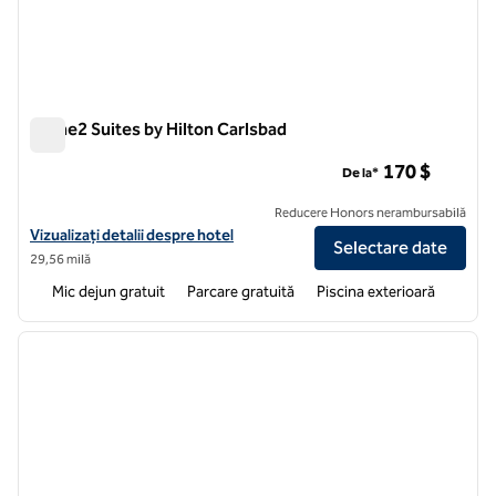
Home2 Suites by Hilton Carlsbad
Home2 Suites by Hilton Carlsbad
170 $
De la*
Reducere Honors nerambursabilă
Vizualizați detaliile hotelului pentru Home2 Suites by Hilton Carlsbad
Vizualizați detalii despre hotel
Selectare date
29,56 milă
Mic dejun gratuit
Parcare gratuită
Piscina exterioară
1
/
12
imaginea anterioară
imagin
1 din 12