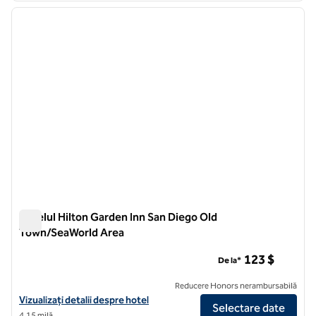
imaginea anterioară
imagin
1 din 12
Hotelul Hilton Garden Inn San Diego Old
Town/SeaWorld Area
Hotelul Hilton Garden Inn San Diego Old Town/SeaWorld Are
123 $
De la*
Reducere Honors nerambursabilă
Vizualizați detaliile hotelului Hilton Garden Inn San Diego Old Town
Vizualizați detalii despre hotel
Selectare date
4,15 milă