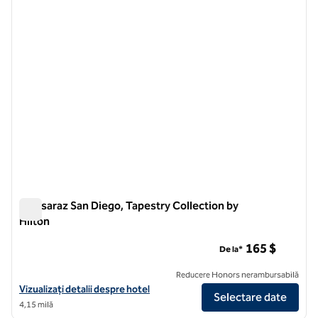
imaginea anterioară
imagin
1 din 12
Monsaraz San Diego, Tapestry Collection by
Hilton
Monsaraz San Diego, Tapestry Collection by Hilton
165 $
De la*
Reducere Honors nerambursabilă
Vizualizați detaliile hotelului pentru Monsaraz San Diego, Tapestry Co
Vizualizați detalii despre hotel
Selectare date
4,15 milă
1
/
12