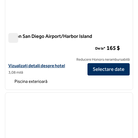
Hilton San Diego Airport/Harbor Island
Hilton San Diego Airport/Harbor Island
165 $
De la*
Reducere Honors nerambursabilă
Vizualizați detaliile hotelului pentru Aeroportul Hilton San Diego/Insu
Vizualizați detalii despre hotel
Selectare date
3,08 milă
Piscina exterioară
1
/
12
imaginea anterioară
imagin
1 din 12