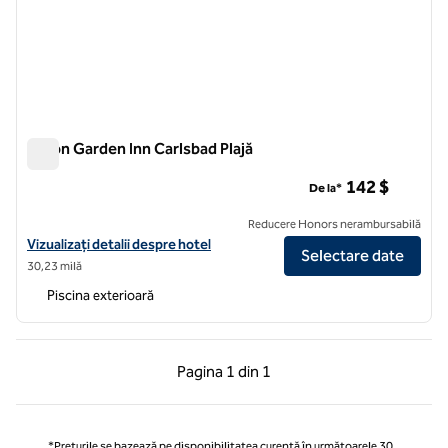
Hilton Garden Inn Carlsbad Plajă
Hilton Garden Inn Carlsbad Plajă
142 $
De la*
Reducere Honors nerambursabilă
Vizualizați detaliile hotelului Hilton Garden Inn Carlsbad Beach
Vizualizați detalii despre hotel
Selectare date
30,23 milă
Piscina exterioară
Pagina anterioară, 1 din 1
Pagina următoare, 1 
Pagina
1 din 1
Pagina 1 din 1
*Prețurile se bazează pe disponibilitatea curentă în următoarele 30