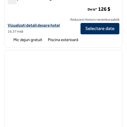
Hampton Inn San Diego/Del Mar
126 $
De la*
Reducere Honors nerambursabilă
Vizualizați detaliile hotelului Hampton Inn San Diego/Del Mar
Vizualizați detalii despre hotel
Selectare date
16,37 milă
Mic dejun gratuit
Piscina exterioară
1
/
7
imaginea anterioară
imagin
1 din 7