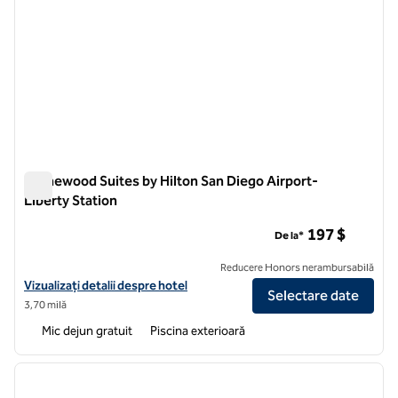
Homewood Suites by Hilton San Diego Airport-
Liberty Station
Homewood Suites by Hilton San Diego Airport-Liberty Statio
197 $
De la*
Reducere Honors nerambursabilă
Vizualizați detaliile hotelului pentru Homewood Suites by Hilton San 
Vizualizați detalii despre hotel
Selectare date
3,70 milă
Mic dejun gratuit
Piscina exterioară
1
/
12
imaginea anterioară
imagin
1 din 12