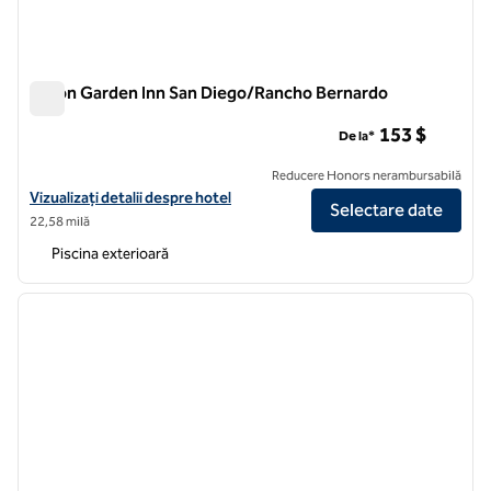
Hilton Garden Inn San Diego/Rancho Bernardo
Hilton Garden Inn San Diego/Rancho Bernardo
153 $
De la*
Reducere Honors nerambursabilă
Vizualizați detaliile hotelului Hilton Garden Inn San Diego/Rancho Be
Vizualizați detalii despre hotel
Selectare date
22,58 milă
Piscina exterioară
1
/
12
imaginea anterioară
imagin
1 din 12