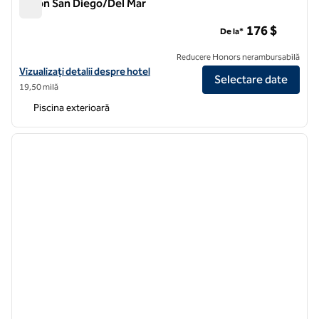
Hilton San Diego/Del Mar
Hilton San Diego/Del Mar
176 $
De la*
Reducere Honors nerambursabilă
Vizualizați detaliile hotelului pentru Hilton San Diego/Del Mar
Vizualizați detalii despre hotel
Selectare date
19,50 milă
Piscina exterioară
1
/
12
imaginea anterioară
imagin
1 din 12