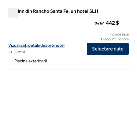
The Inn din Rancho Santa Fe, un hotel SLH
The Inn din Rancho Santa Fe, un hotel SLH
442 $
De la*
Include taxe
Discount Honors
Vizualizați detaliile hotelului pentru The Inn at Rancho Santa Fe, un h
Vizualizați detalii despre hotel
Selectare date
21,69 milă
Piscina exterioară
1
/
12
imaginea anterioară
imagin
1 din 12