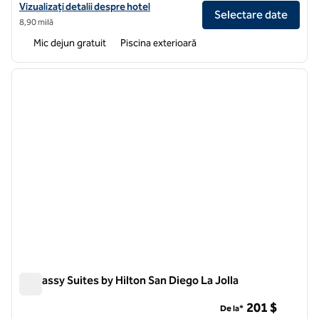
Vizualizați detaliile hotelului Hampton Inn & Suites Imperial Beach Sa
Vizualizați detalii despre hotel
Selectare date
8,90 milă
Mic dejun gratuit
Piscina exterioară
1
/
12
imaginea anterioară
imagin
1 din 12
Embassy Suites by Hilton San Diego La Jolla
Embassy Suites by Hilton San Diego La Jolla
201 $
De la*