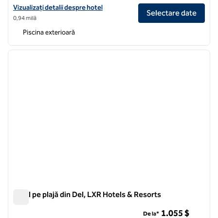
Vizualizați detaliile hotelului pentru Carte Hotel San Diego Downtown
Vizualizați detalii despre hotel
Selectare date
0,94 milă
Piscina exterioară
1
/
9
imaginea anterioară
imagin
1 din 9
Satul pe plajă din Del, LXR Hotels & Resorts
Satul pe plajă din Del, LXR Hotels & Resorts
1.055 $
De la*