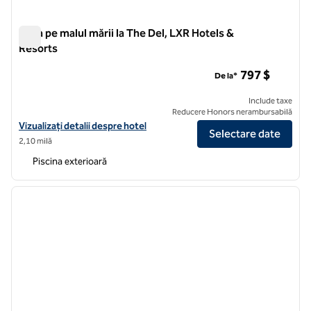
Casa pe malul mării la The Del, LXR Hotels &
Resorts
Casa pe malul mării la The Del, LXR Hotels & Resorts
797 $
De la*
Include taxe
Reducere Honors nerambursabilă
Vizualizați detaliile hotelului pentru Shore House la The Del, LXR Hot
Vizualizați detalii despre hotel
Selectare date
2,10 milă
Piscina exterioară
1
/
12
imaginea anterioară
imagin
1 din 12