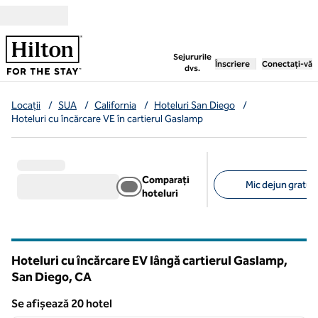
Salt la conținut
,
deschide o filă nouă
Sejururile
Înscriere
Conectați-vă
dvs.
Locații
/
SUA
/
California
/
Hoteluri San Diego
/
Hoteluri cu încărcare VE în cartierul Gaslamp
Comparați
Mic dejun gratuit 
hoteluri
Filtre sugerate
Hoteluri cu încărcare EV lângă cartierul Gaslamp,
San Diego,
CA
California
Se afișează 20 hotel
1
/
12
Se afișează 20 hotel