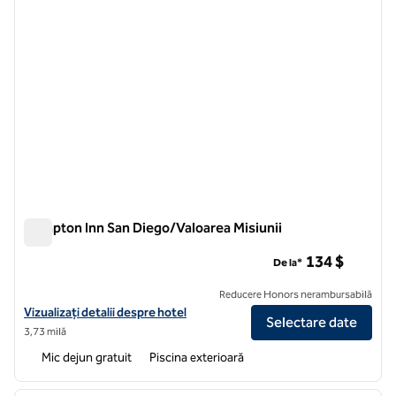
Hampton Inn San Diego/Valoarea Misiunii
Hampton Inn San Diego/Valoarea Misiunii
134 $
De la*
Reducere Honors nerambursabilă
Vizualizați detaliile hotelului Hampton Inn San Diego/Mission Valley
Vizualizați detalii despre hotel
Selectare date
3,73 milă
Mic dejun gratuit
Piscina exterioară
1
/
12