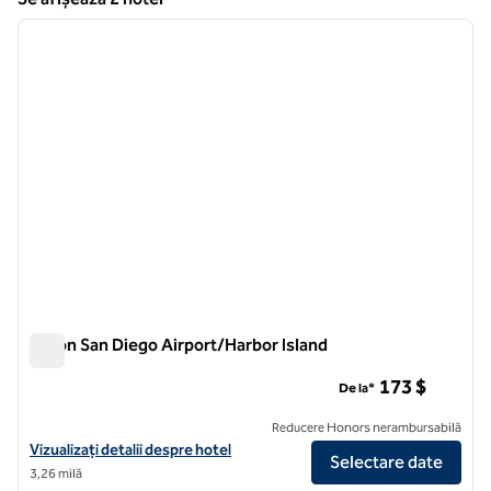
1
/
12
Se afișează 2 hotel
imaginea anterioară
imagin
1 din 12
Hilton San Diego Airport/Harbor Island
Hilton San Diego Airport/Harbor Island
173 $
De la*
Reducere Honors nerambursabilă
Vizualizați detaliile hotelului pentru Aeroportul Hilton San Diego/Insu
Vizualizați detalii despre hotel
Selectare date
3,26 milă