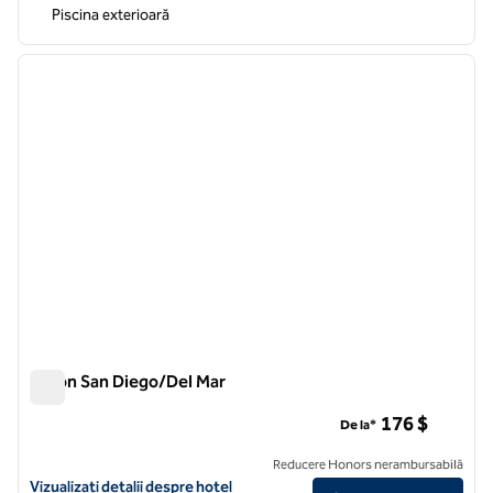
Piscina exterioară
1
/
10
imaginea anterioară
imagin
1 din 10
Hilton San Diego/Del Mar
Hilton San Diego/Del Mar
176 $
De la*
Reducere Honors nerambursabilă
Vizualizați detaliile hotelului pentru Hilton San Diego/Del Mar
Vizualizați detalii despre hotel