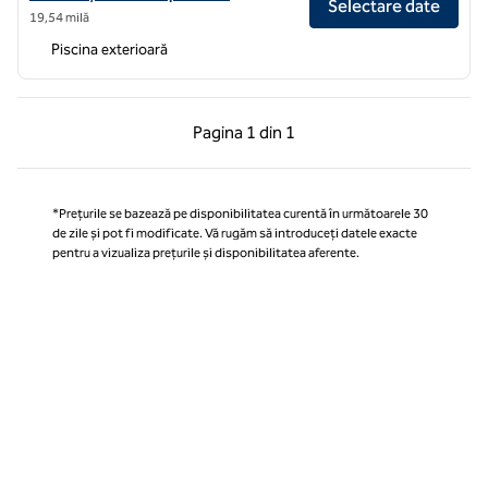
Selectare date
19,54 milă
Piscina exterioară
Pagina anterioară, 1 din 1
Pagina următoare, 1 
Pagina
1 din 1
Pagina 1 din 1
*Prețurile se bazează pe disponibilitatea curentă în următoarele 30
de zile și pot fi modificate. Vă rugăm să introduceți datele exacte
pentru a vizualiza prețurile și disponibilitatea aferente.