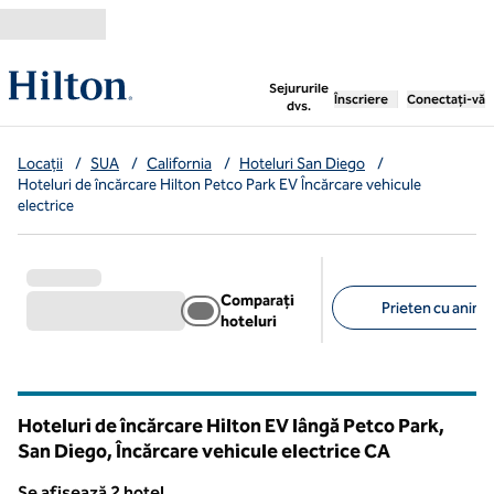
Salt la conținut
,
deschide o filă nouă
Sejururile
Înscriere
Conectați-vă
dvs.
Locații
/
SUA
/
California
/
Hoteluri San Diego
/
Hoteluri de încărcare Hilton Petco Park EV Încărcare vehicule
electrice
Comparați
Prieten cu anima
hoteluri
Filtre sugerate
Hoteluri de încărcare Hilton EV lângă Petco Park,
San Diego, Încărcare vehicule electrice
CA
California
Se afișează 2 hotel