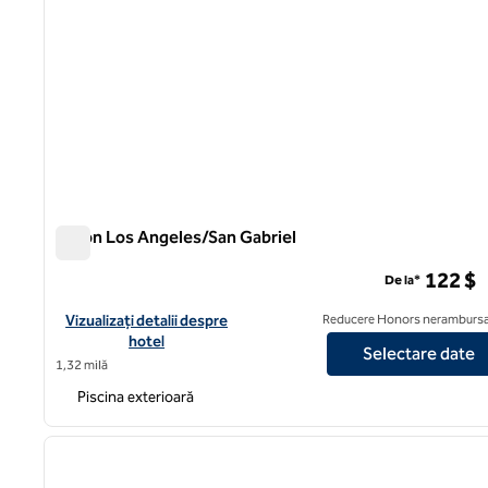
Hilton Los Angeles/San Gabriel
Hilton Los Angeles/San Gabriel
122 $
De la*
Vizualizați detaliile hotelului pentru Hilton Los Angeles/San Gab
Vizualizați detalii despre
Reducere Honors nerambursa
hotel
Selectare date
1,32 milă
Piscina exterioară
1
imaginea anterioară
1 din 12