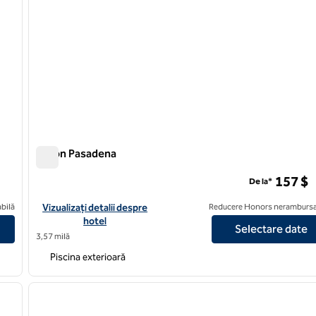
Hilton Pasadena
Hilton Pasadena
157 $
De la*
riel
Vizualizați detaliile hotelului Hilton Pasadena
bilă
Vizualizați detalii despre
Reducere Honors nerambursa
hotel
Selectare date
3,57 milă
Piscina exterioară
/
12
1
imaginea următoare
imaginea anterioară
1 din 11