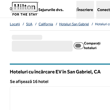
Salt la conținut
,
deschide o filă nouă
0
Sejururile dvs.
Înscriere
Conect
Locații
/
SUA
/
California
/
Hoteluri San Gabriel
/
Hoteluri c
Comparați
hoteluri
Hoteluri cu încărcare EV în San Gabriel,
CA
California
Se afișează 16 hotel
1
Se afișează 16 hotel
imaginea anterioară
1 din 13