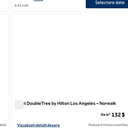
Selectare date
8,45 milă
/
12
1
imaginea următoare
imaginea anterioară
1 din 12
Hotel DoubleTree by Hilton Los Angeles – Norwalk
Hotel DoubleTree by Hilton Los Angeles – Norwalk
132 $
De la*
geles
Vizualizați detaliile hotelului DoubleTree by Hilton Los Angeles
bilă
Vizualizați detalii despre
Reducere Honors semiflexi