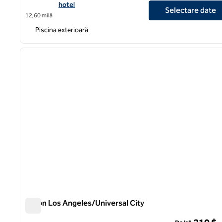
hotel
Selectare date
12,60 milă
Piscina exterioară
1
imaginea anterioară
1 din 11
Hilton Los Angeles/Universal City
Hilton Los Angeles/Universal City