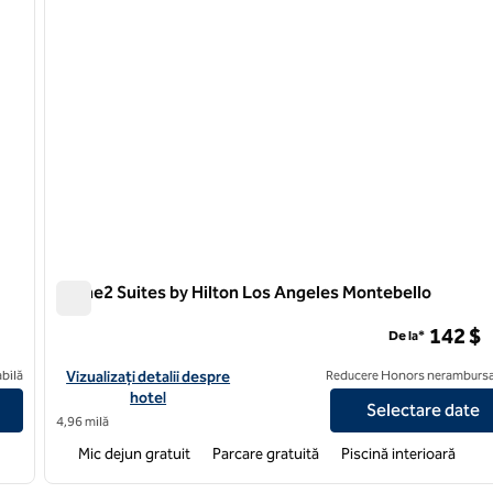
Home2 Suites by Hilton Los Angeles Montebello
Home2 Suites by Hilton Los Angeles Montebello
142 $
De la*
s - Rosemead
Vizualizați detaliile hotelului pentru Home2 Suites by Hilton L
bilă
Vizualizați detalii despre
Reducere Honors nerambursa
hotel
Selectare date
4,96 milă
Mic dejun gratuit
Parcare gratuită
Piscină interioară
/
12
1