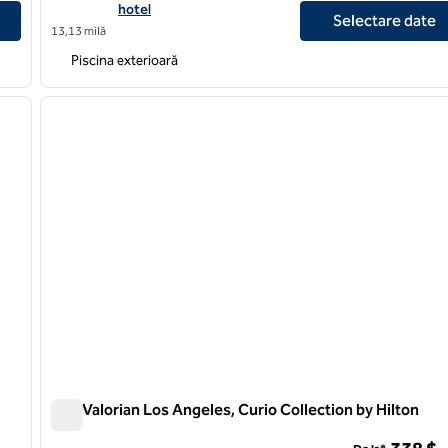
hotel
Selectare date
13,13 milă
Piscina exterioară
/
11
1
imaginea următoare
imaginea anterioară
1 din 12
The Valorian Los Angeles, Curio Collection by Hilton
The Valorian Los Angeles, Curio Collection by Hilton