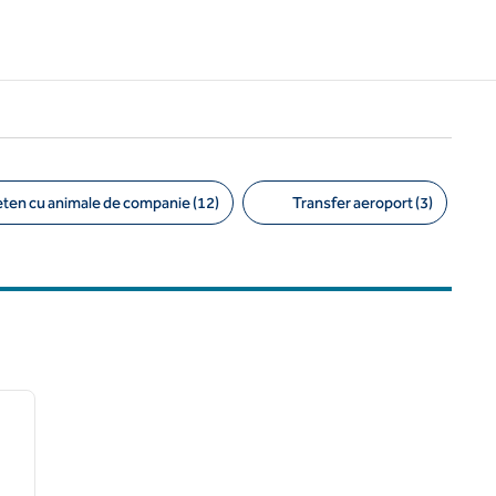
eten cu animale de companie (12)
Transfer aeroport (3)
/
12
imaginea următoare