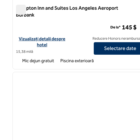
Hampton Inn and Suites Los Angeles Aeroport
Burbank
Hampton Inn and Suites Los Angeles Aeroport Burbank
145 $
De la*
Vizualizați detaliile hotelului pentru Hampton Inn and Suites L
Vizualizați detalii despre
Reducere Honors nerambursa
hotel
Selectare date
15,38 milă
Mic dejun gratuit
Piscina exterioară
1
imaginea anterioară
1 din 12