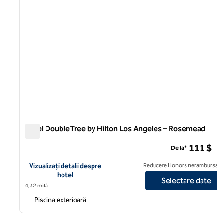
Hotel DoubleTree by Hilton Los Angeles – Rosemead
Hotel DoubleTree by Hilton Los Angeles – Rosemead
111 $
De la*
Vizualizați detaliile hotelului DoubleTree by Hilton Los Angele
Vizualizați detalii despre
Reducere Honors nerambursa
hotel
Selectare date
4,32 milă
Piscina exterioară
1