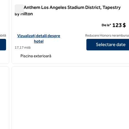
The Anthem Los Angeles Stadium District, Tapestry
by Hilton
The Anthem Los Angeles Stadium District, Tapestry by Hi
123 $
De la*
os Angeles Burbank Airport
Vizualizați detaliile hotelului pentru The Anthem Los Angeles S
bilă
Vizualizați detalii despre
Reducere Honors nerambursa
hotel
Selectare date
17,17 milă
Piscina exterioară
/
12
1
imaginea următoare
imaginea anterioară
1 din 12