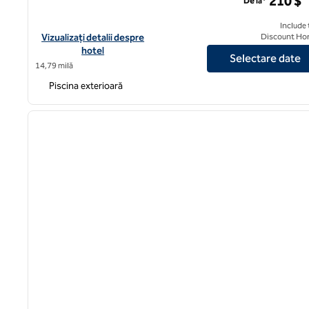
210 $
De la*
Include 
Vizualizați detaliile hotelului pentru Hilton Los Angeles/Univers
Vizualizați detalii despre
Discount Ho
hotel
Selectare date
14,79 milă
Piscina exterioară
1
imaginea anterioară
1 din 12