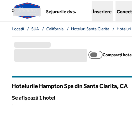
Salt la conținut
,
deschide o filă nouă
0
Sejururile dvs.
Înscriere
Conect
Locații
/
SUA
/
California
/
Hoteluri Santa Clarita
/
Hoteluri
Comparați hotel
Hotelurile Hampton Spa din Santa Clarita,
CA
California
Se afișează 1 hotel
1
Se afișează 1 hotel
imaginea anterioară
1 din 12