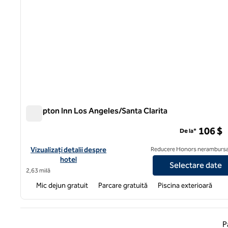
Hampton Inn Los Angeles/Santa Clarita
Hampton Inn Los Angeles/Santa Clarita
106 $
De la*
Vizualizați detaliile hotelului pentru Hampton Inn Los Angeles/
Vizualizați detalii despre
Reducere Honors nerambursa
hotel
Selectare date
2,63 milă
Mic dejun gratuit
Parcare gratuită
Piscina exterioară
Pagina
P