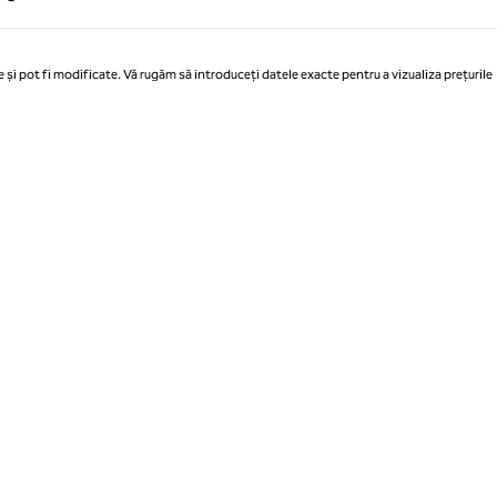
Pagina 1 din 1
 și pot fi modificate. Vă rugăm să introduceți datele exacte pentru a vizualiza prețurile