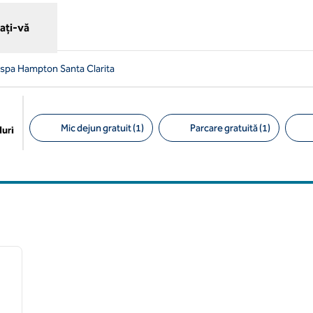
ați-vă
 spa Hampton Santa Clarita
Mic dejun gratuit (1)
Parcare gratuită (1)
uri
Filtre sugerate
/
12
imaginea următoare