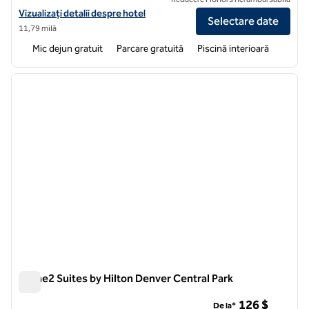
Vizualizați detaliile hotelului pentru Home2 Suites by Hilton Aurora
Vizualizați detalii despre hotel
Selectare date
11,79 milă
Mic dejun gratuit
Parcare gratuită
Piscină interioară
1
/
12
imaginea anterioară
imagin
1 din 12
Home2 Suites by Hilton Denver Central Park
Home2 Suites by Hilton Denver Central Park
126 $
De la*