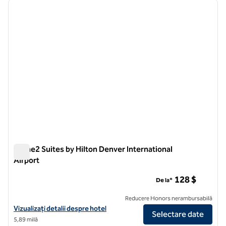
imaginea anterioară
imagin
1 din 12
Home2 Suites by Hilton Denver International
Airport
Home2 Suites by Hilton Denver International Airport
128 $
De la*
Reducere Honors nerambursabilă
Vizualizați detaliile hotelului pentru Home2 Suites by Hilton Denver I
Vizualizați detalii despre hotel
Selectare date
5,89 milă