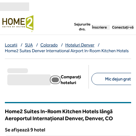
Salt la conținut
,
deschide o filă nouă
Sejururile
Înscriere
Conectați-vă
dvs.
Locații
/
SUA
/
Colorado
/
Hoteluri Denver
/
Home2 Suites Denver International Airport In-Room Kitchen Hotels
Comparați
Mic dejun gratuit 
hoteluri
Filtre sugerate
Home2 Suites In-Room Kitchen Hotels lângă
Aeroportul Internațional Denver, Denver,
CO
Colorado
Se afișează 9 hotel
1
/
12
Se afișează 9 hotel