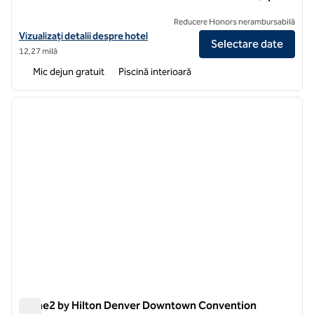
Reducere Honors nerambursabilă
Vizualizați detaliile hotelului pentru Home2 Suites by Hilton Denver 
Vizualizați detalii despre hotel
Selectare date
12,27 milă
Mic dejun gratuit
Piscină interioară
1
/
12
imaginea anterioară
imagin
1 din 12
Home2 by Hilton Denver Downtown Convention