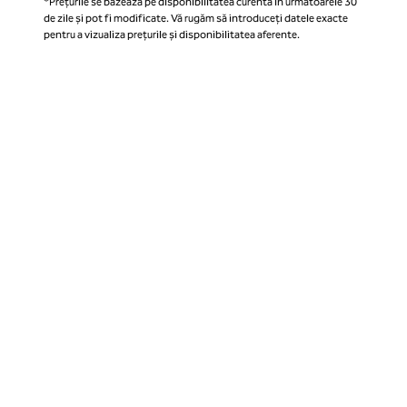
*Prețurile se bazează pe disponibilitatea curentă în următoarele 30
de zile și pot fi modificate. Vă rugăm să introduceți datele exacte
pentru a vizualiza prețurile și disponibilitatea aferente.