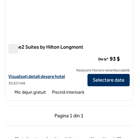
Home2 Suites by Hilton Longmont
Home2 Suites by Hilton Longmont
93 $
De la*
Reducere Honors nerambursabilă
Vizualizați detaliile hotelului pentru Home2 Suites by Hilton Longmo
Vizualizați detalii despre hotel
Selectare date
30,83 milă
Mic dejun gratuit
Piscină interioară
Pagina anterioară, 1 din 1
Pagina următoare, 1 
Pagina
1 din 1
Pagina 1 din 1