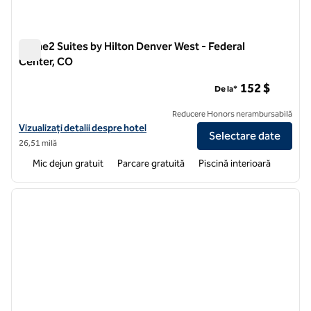
Home2 Suites by Hilton Denver West - Federal
Center, CO
Home2 Suites by Hilton Denver West - Federal Center, CO
152 $
De la*
Reducere Honors nerambursabilă
Vizualizați detaliile hotelului pentru Home2 Suites by Hilton Denver
Vizualizați detalii despre hotel
Selectare date
26,51 milă
Mic dejun gratuit
Parcare gratuită
Piscină interioară
1
/
12
imaginea anterioară
imagin
1 din 12