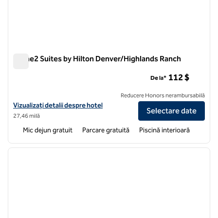
Home2 Suites by Hilton Denver/Highlands Ranch
Home2 Suites by Hilton Denver/Highlands Ranch
112 $
De la*
Reducere Honors nerambursabilă
Vizualizați detaliile hotelului pentru Home2 Suites by Hilton Denver
Vizualizați detalii despre hotel
Selectare date
27,46 milă
Mic dejun gratuit
Parcare gratuită
Piscină interioară
1
/
12
imaginea anterioară
imagin
1 din 12