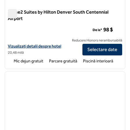
Home2 Suites by Hilton Denver South Centennial
Airport
Home2 Suites by Hilton Denver South Centennial Airport
98 $
De la*
Reducere Honors nerambursabilă
Vizualizați detaliile hotelului pentru Home2 Suites by Hilton Denver 
Vizualizați detalii despre hotel
Selectare date
20,48 milă
Mic dejun gratuit
Parcare gratuită
Piscină interioară
1
/
11
imaginea anterioară
imagin
1 din 11