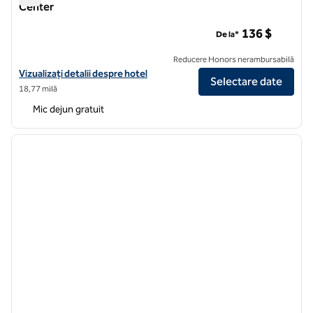
Center
Home2 by Hilton Denver Downtown Convention Center
136 $
De la*
Reducere Honors nerambursabilă
Vizualizați detaliile hotelului pentru Home2 by Hilton Denver Dow
Vizualizați detalii despre hotel
Selectare date
18,77 milă
Mic dejun gratuit
1
/
12
imaginea anterioară
imagin
1 din 12