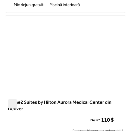
Mic dejun gratuit
Piscină interioară
1
/
12
imaginea anterioară
imagin
1 din 12
Home2 Suites by Hilton Aurora Medical Center din
Denver
Home2 Suites by Hilton Aurora Medical Center din Denver
110 $
De la*
Reducere Honors nerambursabilă