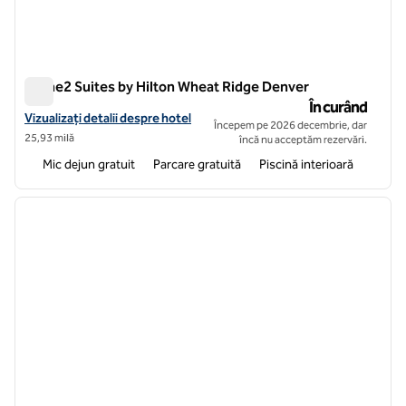
Home2 Suites by Hilton Wheat Ridge Denver
Home2 Suites by Hilton Wheat Ridge Denver
În curând
Vizualizați detaliile hotelului pentru Home2 Suites by Hilton Wheat 
Vizualizați detalii despre hotel
Începem pe 2026 decembrie, dar
25,93 milă
încă nu acceptăm rezervări.
Mic dejun gratuit
Parcare gratuită
Piscină interioară
1
/
12
imaginea anterioară
imagin
1 din 12