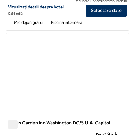
Reducere Honors nerambursabilă
Vizualizați detaliile hotelului pentru Embassy Suites by Hilton Was
Vizualizați detalii despre hotel
Selectare date
0,56 milă
Mic dejun gratuit
Piscină interioară
1
/
12
imaginea anterioară
imagin
1 din 12
Hilton Garden Inn Washington DC/S.U.A. Capitol
Hilton Garden Inn Washington DC/S.U.A. Capitol
95 $
De la*