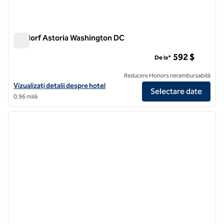
Waldorf Astoria Washington DC
Waldorf Astoria Washington DC
592 $
De la*
Reducere Honors nerambursabilă
Vizualizați detaliile hotelului pentru Waldorf Astoria Washington DC
Vizualizați detalii despre hotel
Selectare date
0,96 milă
1
/
12
imaginea anterioară
imagin
1 din 12