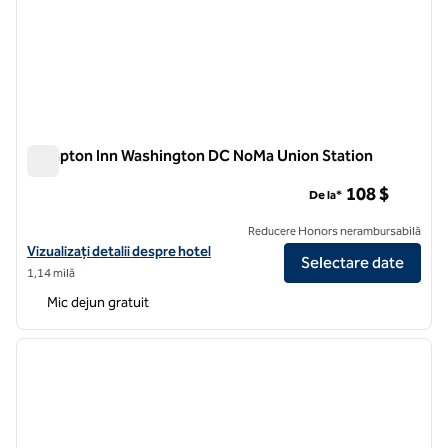
Hampton Inn Washington DC NoMa Union Station
Hampton Inn Washington DC NoMa Union Station
108 $
De la*
Reducere Honors nerambursabilă
Vizualizați detaliile hotelului pentru stația Hampton Inn Washingto
Vizualizați detalii despre hotel
Selectare date
1,14 milă
Mic dejun gratuit
1
/
12
imaginea anterioară
imagin
1 din 12