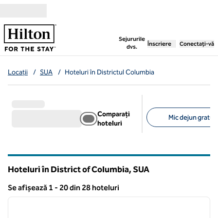
Salt la conținut
,
deschide o filă nouă
Sejururile
Înscriere
Conectați-vă
dvs.
Locații
/
SUA
/
Hoteluri în Districtul Columbia
Comparați
Mic dejun gratuit 
hoteluri
Filtre sugerate
Hoteluri în District of Columbia, SUA
Se afișează 1 - 20 din 28 hoteluri
1
/
12
Se afișează 28 hotel
imaginea anterioară
imagin
1 din 12