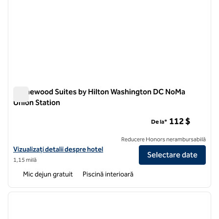
Homewood Suites by Hilton Washington DC NoMa
Union Station
Homewood Suites by Hilton Washington DC NoMa Union Stat
112 $
De la*
Reducere Honors nerambursabilă
Vizualizați detaliile hotelului pentru Homewood Suites by Hilton W
Vizualizați detalii despre hotel
Selectare date
1,15 milă
Mic dejun gratuit
Piscină interioară
1
/
12
imaginea anterioară
imagin
1 din 12