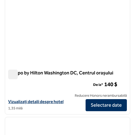
Tempo by Hilton Washington DC, Centrul orașului
Tempo by Hilton Washington DC, Centrul orașului
140 $
De la*
Reducere Honors nerambursabilă
Vizualizați detaliile hotelului pentru Tempo by Hilton Washington 
Vizualizați detalii despre hotel
Selectare date
1,35 milă
1
/
12
imaginea anterioară
imagin
1 din 12