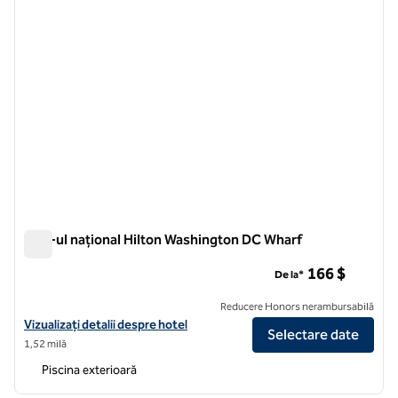
Mall-ul național Hilton Washington DC Wharf
Mall-ul național Hilton Washington DC Wharf
166 $
De la*
Reducere Honors nerambursabilă
Vizualizați detaliile hotelului Hilton Washington DC National Mall The
Vizualizați detalii despre hotel
Selectare date
1,52 milă
Piscina exterioară
1
/
12