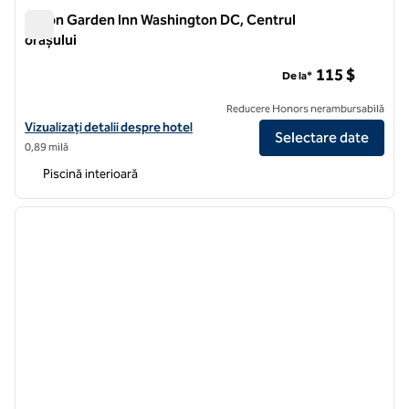
Hilton Garden Inn Washington DC, Centrul
orașului
Hilton Garden Inn Washington DC, Centrul orașului
115 $
De la*
Reducere Honors nerambursabilă
Vizualizați detaliile hotelului Hilton Garden Inn Washington DC Dow
Vizualizați detalii despre hotel
Selectare date
0,89 milă
Piscină interioară
1
/
12
imaginea anterioară
imagin
1 din 12