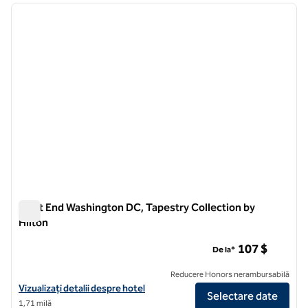
imaginea anterioară
imagin
1 din 12
West End Washington DC, Tapestry Collection by
Hilton
West End Washington DC, Tapestry Collection by Hilton
107 $
De la*
Reducere Honors nerambursabilă
Vizualizați detaliile hotelului pentru West End Washington DC, Tapest
Vizualizați detalii despre hotel
Selectare date
1,71 milă