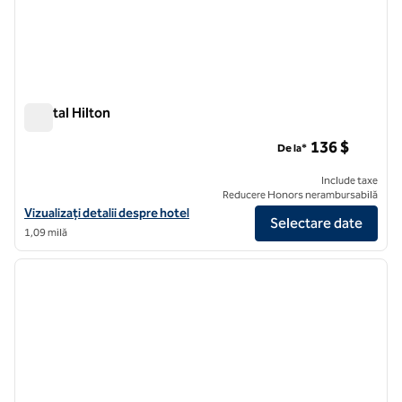
Capital Hilton
Capital Hilton
136 $
De la*
Include taxe
Reducere Honors nerambursabilă
Vizualizați detaliile hotelului pentru Capital Hilton
Vizualizați detalii despre hotel
Selectare date
1,09 milă
1
/
12
imaginea anterioară
imagin
1 din 12