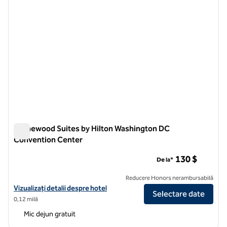
Homewood Suites by Hilton Washington DC
Convention Center
Homewood Suites by Hilton Washington DC Convention Cen
130 $
De la*
Reducere Honors nerambursabilă
Vizualizați detaliile hotelului pentru Homewood Suites by Hilton W
Vizualizați detalii despre hotel
Selectare date
0,12 milă
Mic dejun gratuit
1
/
12