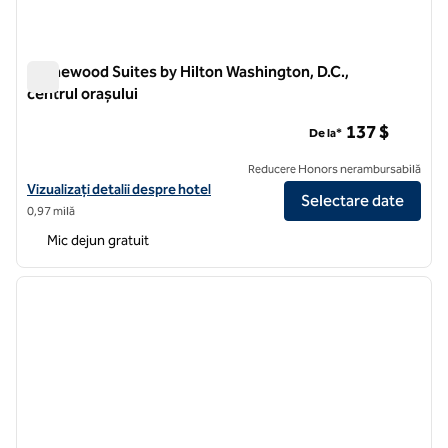
Homewood Suites by Hilton Washington, D.C.,
centrul orașului
Homewood Suites by Hilton Washington, D.C., centrul orașulu
137 $
De la*
Reducere Honors nerambursabilă
Vizualizați detaliile hotelului pentru Homewood Suites by Hilton W
Vizualizați detalii despre hotel
Selectare date
0,97 milă
Mic dejun gratuit
1
/
12
imaginea anterioară
imagin
1 din 12