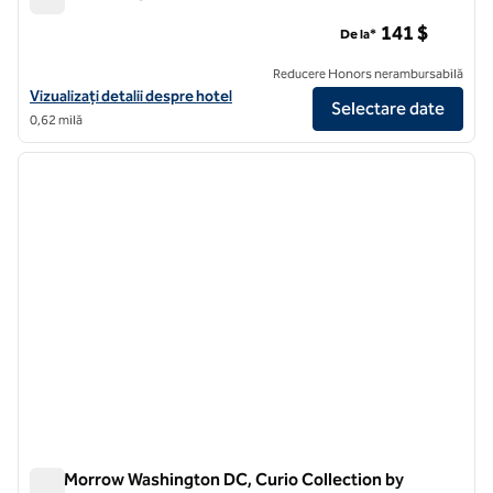
Hilton Washington DC Capitol Hill
141 $
De la*
Reducere Honors nerambursabilă
Vizualizați detaliile hotelului Hilton Washington DC Capitol Hill
Vizualizați detalii despre hotel
Selectare date
0,62 milă
1
/
12
imaginea anterioară
imagin
1 din 12
The Morrow Washington DC, Curio Collection by