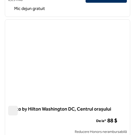
Mic dejun gratuit
1
/
12
imaginea anterioară
imagin
1 din 12
Motto by Hilton Washington DC, Centrul orașului
Motto by Hilton Washington DC, Centrul orașului
88 $
De la*
Reducere Honors nerambursabilă