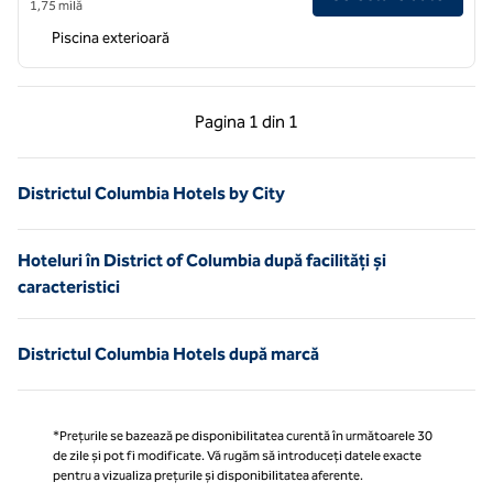
1,75 milă
Piscina exterioară
Pagina anterioară, 1 din 1
Pagina următoare, 1 
Pagina
1 din 1
Pagina 1 din 1
Districtul Columbia Hotels by City
Hoteluri în District of Columbia după facilități și
caracteristici
Districtul Columbia Hotels după marcă
*Prețurile se bazează pe disponibilitatea curentă în următoarele 30
de zile și pot fi modificate. Vă rugăm să introduceți datele exacte
pentru a vizualiza prețurile și disponibilitatea aferente.