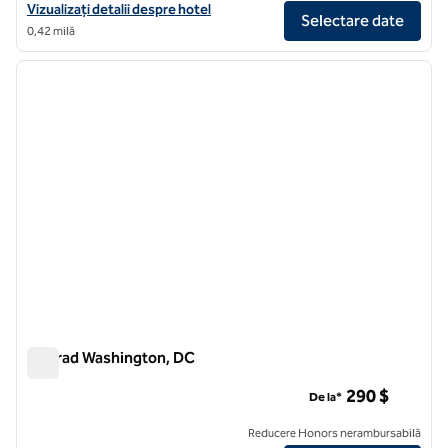
Vizualizați detaliile hotelului pentru Motto by Hilton Washington 
Vizualizați detalii despre hotel
Selectare date
0,42 milă
1
/
12
imaginea anterioară
imagin
1 din 12
Conrad Washington, DC
Conrad Washington, DC
290 $
De la*
Reducere Honors nerambursabilă