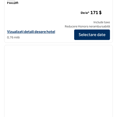
Hilton
The Morrow Washington DC, Curio Collection by Hilton
171 $
De la*
Include taxe
Reducere Honors nerambursabilă
Vizualizați detaliile hotelului pentru The Morrow Washington DC, Curi
Vizualizați detalii despre hotel
Selectare date
0,76 milă
1
/
12
imaginea anterioară
imagin
1 din 12