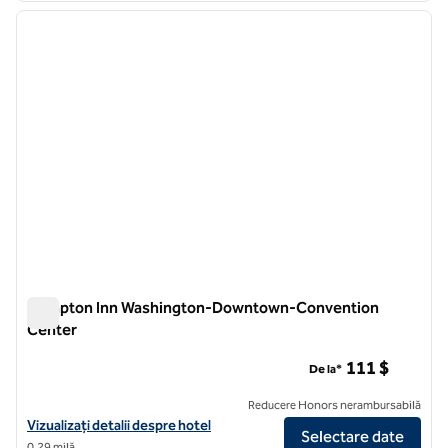
imaginea anterioară
imagin
1 din 12
Hampton Inn Washington-Downtown-Convention
Center
Hampton Inn Washington-Downtown-Convention Center
111 $
De la*
Reducere Honors nerambursabilă
Vizualizați detaliile hotelului Hampton Inn Washington-Downtown
Vizualizați detalii despre hotel
Selectare date
0,29 milă