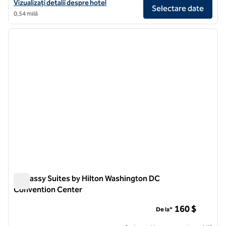
Vizualizați detaliile hotelului pentru Conrad Washington, DC
Vizualizați detalii despre hotel
Selectare date
0,54 milă
1
/
12
imaginea anterioară
imagin
1 din 12
Embassy Suites by Hilton Washington DC
Convention Center
Embassy Suites by Hilton Washington DC Convention Cente
160 $
De la*