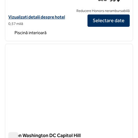
Reducere Honors nerambursabilă
Vizualizați detaliile hotelului Hilton Garden Inn Washington DC/U.S. 
Vizualizați detalii despre hotel
Selectare date
0,57 milă
Piscină interioară
1
/
12
imaginea anterioară
imagin
1 din 12
Hilton Washington DC Capitol Hill