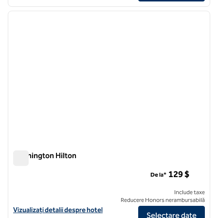
1
/
12
imaginea anterioară
imagin
1 din 12
Washington Hilton
Washington Hilton
129 $
De la*
Include taxe
Reducere Honors nerambursabilă
Vizualizați detaliile hotelului pentru Washington Hilton
Vizualizați detalii despre hotel
Selectare date