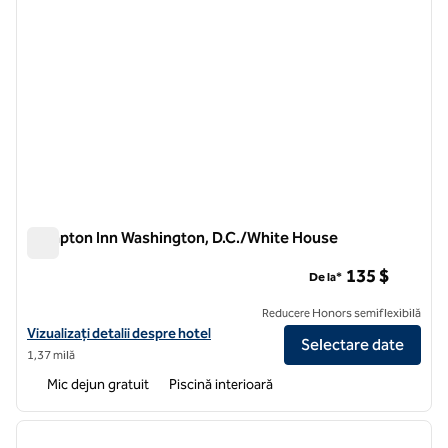
Hampton Inn Washington, D.C./White House
Hampton Inn Washington, D.C./White House
135 $
De la*
Reducere Honors semiflexibilă
Vizualizați detaliile hotelului pentru Hampton Inn Washington, D.C.
Vizualizați detalii despre hotel
Selectare date
1,37 milă
Mic dejun gratuit
Piscină interioară
1
/
12
imaginea anterioară
imagin
1 din 12