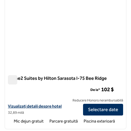
Home2 Suites by Hilton Sarasota I-75 Bee Ridge
Home2 Suites by Hilton Sarasota I-75 Bee Ridge
102 $
De la*
Reducere Honors nerambursabilă
Vizualizați detaliile hotelului pentru Home2 Suites by Hilton Sarasot
Vizualizați detalii despre hotel
Selectare date
32,89 milă
Mic dejun gratuit
Parcare gratuită
Piscina exterioară
1
/
12