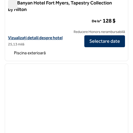
The Banyan Hotel Fort Myers, Tapestry Collection
by Hilton
The Banyan Hotel Fort Myers, Tapestry Collection by Hilton
128 $
De la*
Reducere Honors nerambursabilă
Vizualizați detaliile hotelului pentru The Banyan Hotel Fort Myers, Ta
Vizualizați detalii despre hotel
Selectare date
25,13 milă
Piscina exterioară
1
/
12
imaginea anterioară
imagin
1 din 12