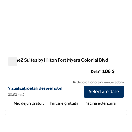
Home2 Suites by Hilton Fort Myers Colonial Blvd
Home2 Suites by Hilton Fort Myers Colonial Blvd
106 $
De la*
Reducere Honors nerambursabilă
Vizualizați detaliile hotelului pentru Home2 Suites by Hilton Fort Mye
Vizualizați detalii despre hotel
Selectare date
28,52 milă
Mic dejun gratuit
Parcare gratuită
Piscina exterioară
1
/
12
imaginea anterioară
imagin
1 din 12