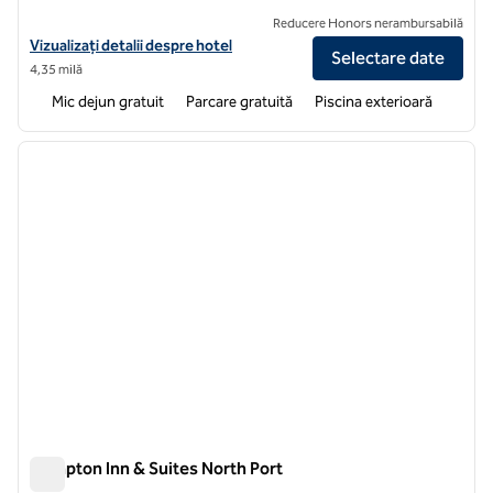
Reducere Honors nerambursabilă
Vizualizați detaliile hotelului pentru Hampton Inn Port Charlotte
Vizualizați detalii despre hotel
Selectare date
4,35 milă
Mic dejun gratuit
Parcare gratuită
Piscina exterioară
1
/
12
imaginea anterioară
imagin
1 din 12
Hampton Inn & Suites North Port
Hampton Inn & Suites North Port