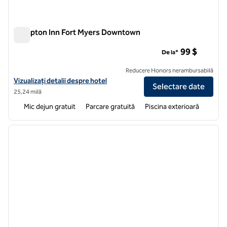
Hampton Inn Fort Myers Downtown
Hampton Inn Fort Myers Downtown
99 $
De la*
Reducere Honors nerambursabilă
Vizualizați detaliile hotelului Hampton Inn Fort Myers Downtown
Vizualizați detalii despre hotel
Selectare date
25,24 milă
Mic dejun gratuit
Parcare gratuită
Piscina exterioară
1
/
12
imaginea anterioară
imagin
1 din 12