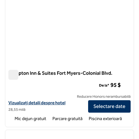
Hampton Inn & Suites Fort Myers-Colonial Blvd.
Hampton Inn & Suites Fort Myers-Colonial Blvd.
95 $
De la*
Reducere Honors nerambursabilă
Vizualizați detaliile hotelului Hampton Inn & Suites Fort Myers-Coloni
Vizualizați detalii despre hotel
Selectare date
28,55 milă
Mic dejun gratuit
Parcare gratuită
Piscina exterioară
1
/
12
imaginea anterioară
imagin
1 din 12