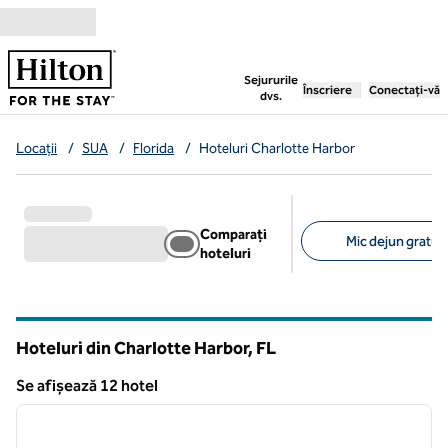
Salt la conținut
,
deschide o filă nouă
Sejururile
Înscriere
Conectați-vă
dvs.
Locații
/
SUA
/
Florida
/
Hoteluri Charlotte Harbor
Comparați
Mic dejun gratuit 
hoteluri
Filtre sugerate
Hoteluri din Charlotte Harbor,
FL
Florida
Se afișează 12 hotel
1
/
11
Se afișează 12 hotel
imaginea anterioară
imagin
1 din 11