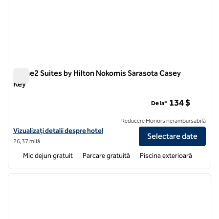
Home2 Suites by Hilton Nokomis Sarasota Casey
Key
Home2 Suites by Hilton Nokomis Sarasota Casey Key
134 $
De la*
Reducere Honors nerambursabilă
Vizualizați detaliile hotelului pentru Home2 Suites by Hilton Nokomi
Vizualizați detalii despre hotel
Selectare date
26,37 milă
Mic dejun gratuit
Parcare gratuită
Piscina exterioară
1
/
12
imaginea anterioară
imagin
1 din 12