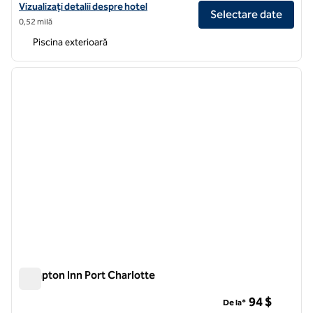
Vizualizați detaliile hotelului pentru Sunsuites Villas în Sunseeker Res
Vizualizați detalii despre hotel
Selectare date
0,52 milă
Piscina exterioară
1
/
12
imaginea anterioară
imagin
1 din 12
Hampton Inn Port Charlotte
Hampton Inn Port Charlotte
94 $
De la*