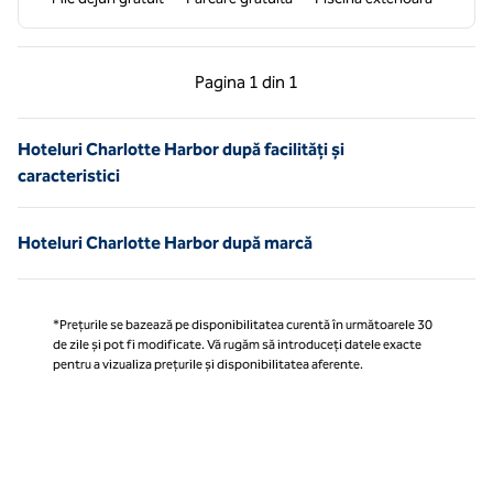
Pagina anterioară, 1 din 1
Pagina următoare, 1 
Pagina
1 din 1
Pagina 1 din 1
Hoteluri Charlotte Harbor după facilități și
caracteristici
Hoteluri Charlotte Harbor după marcă
*Prețurile se bazează pe disponibilitatea curentă în următoarele 30
de zile și pot fi modificate. Vă rugăm să introduceți datele exacte
pentru a vizualiza prețurile și disponibilitatea aferente.