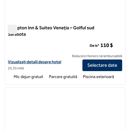
Hampton Inn & Suites Veneția – Golful sud
Sarasota
Hampton Inn & Suites Veneția – Golful sud Sarasota
110 $
De la*
Reducere Honors nerambursabilă
Vizualizați detaliile hotelului Hampton Inn & Suites Veneția, la malul s
Vizualizați detalii despre hotel
Selectare date
25,35 milă
Mic dejun gratuit
Parcare gratuită
Piscina exterioară
1
/
12
imaginea anterioară
imagin
1 din 12