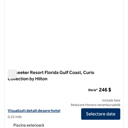
Sunseeker Resort Florida Gulf Coast, Curio
Collection by Hilton
Sunseeker Resort Florida Gulf Coast, Curio Collection by Hilt
246 $
De la*
Include taxe
Reducere Honors nerambursabilă
Vizualizați detaliile hotelului pentru Sunseeker Resort Florida Gulf Co
Vizualizați detalii despre hotel
Selectare date
0,52 milă
Piscina exterioară