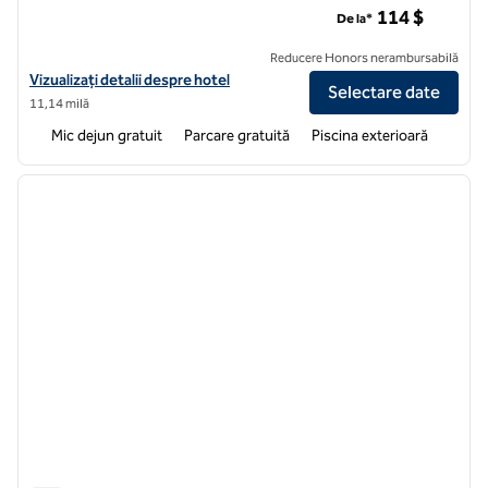
114 $
De la*
Reducere Honors nerambursabilă
Vizualizați detaliile hotelului pentru Hampton Inn & Suites North Port
Vizualizați detalii despre hotel
Selectare date
11,14 milă
Mic dejun gratuit
Parcare gratuită
Piscina exterioară
1
/
12
imaginea anterioară
imagin
1 din 12