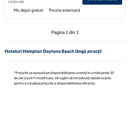
14,04 milă
Mic dejun gratuit
Piscina exterioară
Pagina anterioară, 1 din 1
Pagina următoare, 1 
Pagina
1 din 1
Pagina 1 din 1
Hoteluri Hampton Daytona Beach lângă atracții
*Prețurile se bazează pe disponibilitatea curentă în următoarele 30
de zile și pot fi modificate. Vă rugăm să introduceți datele exacte
pentru a vizualiza prețurile și disponibilitatea aferente.