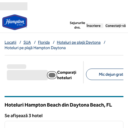
Salt la conținut
,
deschide o filă nouă
Sejururile
Înscriere
Conectați-vă
dvs.
Locații
/
SUA
/
Florida
/
Hoteluri pe plajă Daytona
/
Hoteluri pe plajă Hampton Daytona
Comparați
Mic dejun gratuit 
hoteluri
Filtre sugerate
Hoteluri Hampton Beach din Daytona Beach,
FL
Florida
Se afișează 3 hotel
1
/
11
Se afișează 3 hotel
imaginea anterioară
imagin
1 din 11