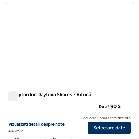
imaginea anterioară
imagin
1 din 10
Hampton Inn Daytona Shores - Vitrină
Hampton Inn Daytona Shores - Vitrină
90 $
De la*
Reducere Honors semiflexibilă
Vizualizați detaliile hotelului Hampton Inn Daytona Shores-Oceanfro
Vizualizați detalii despre hotel
Selectare date
4,46 milă