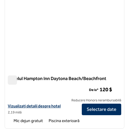
Hotelul Hampton Inn Daytona Beach/Beachfront
Hotelul Hampton Inn Daytona Beach/Beachfront
120 $
De la*
Reducere Honors nerambursabilă
Vizualizați detaliile hotelului Hampton Inn Daytona Beach/Beachfron
Vizualizați detalii despre hotel
Selectare date
2,19 milă
Mic dejun gratuit
Piscina exterioară
1
/
10