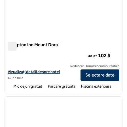
Hampton Inn Mount Dora
Hampton Inn Mount Dora
102 $
De la*
Reducere Honors nerambursabilă
Vizualizați detaliile hotelului Hampton Inn Mount Dora
Vizualizați detalii despre hotel
Selectare date
42,33 milă
Mic dejun gratuit
Parcare gratuită
Piscina exterioară
1
/
12
imaginea anterioară
imagin
1 din 12