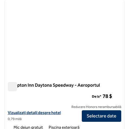
imaginea anterioară
imagin
1 din 12
Hampton Inn Daytona Speedway - Aeroportul
Hampton Inn Daytona Speedway - Aeroportul
78 $
De la*
Reducere Honors nerambursabilă
Vizualizați detaliile hotelului pentru Hampton Inn Daytona Speedway
Vizualizați detalii despre hotel
Selectare date
0,79 milă
Mic dejun gratuit
Piscina exterioară