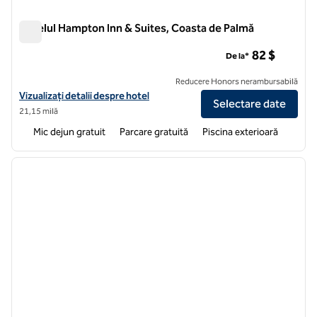
Hotelul Hampton Inn & Suites, Coasta de Palmă
Hotelul Hampton Inn & Suites, Coasta de Palmă
82 $
De la*
Reducere Honors nerambursabilă
Vizualizați detaliile hotelului Hampton Inn & Suites Palm Coast
Vizualizați detalii despre hotel
Selectare date
21,15 milă
Mic dejun gratuit
Parcare gratuită
Piscina exterioară
1
/
12
imaginea anterioară
imagin
1 din 12