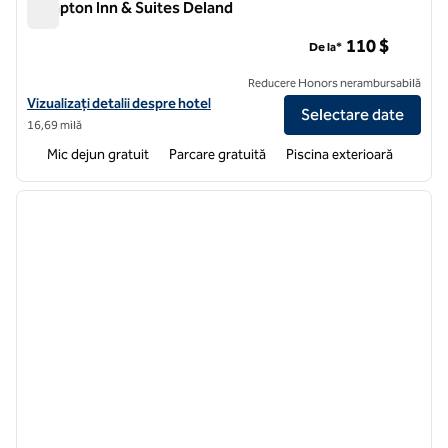
Hampton Inn & Suites Deland
Hampton Inn & Suites Deland
110 $
De la*
Reducere Honors nerambursabilă
Vizualizați detaliile hotelului pentru Hampton Inn & Suites Deland
Vizualizați detalii despre hotel
Selectare date
16,69 milă
Mic dejun gratuit
Parcare gratuită
Piscina exterioară
1
/
12
imaginea anterioară
imagin
1 din 12