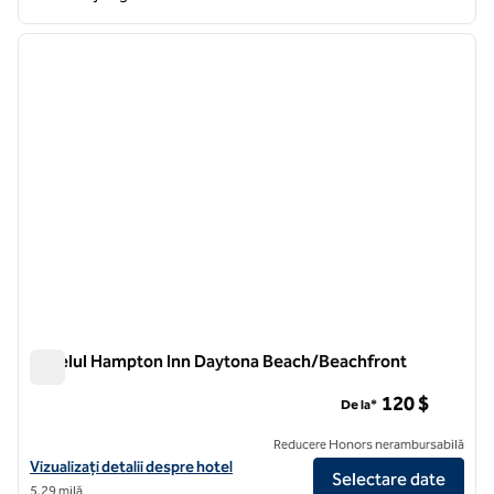
1
/
11
imaginea anterioară
imagin
1 din 11
Hotelul Hampton Inn Daytona Beach/Beachfront
Hotelul Hampton Inn Daytona Beach/Beachfront
120 $
De la*
Reducere Honors nerambursabilă
Vizualizați detaliile hotelului Hampton Inn Daytona Beach/Beachfron
Vizualizați detalii despre hotel
Selectare date
5,29 milă