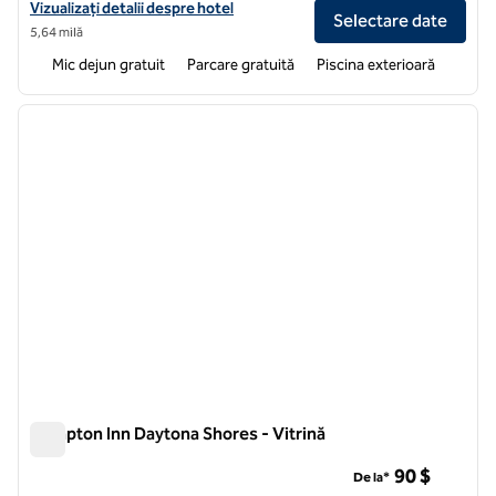
Vizualizați detaliile hotelului pentru Hampton Inn Daytona/Ormond 
Vizualizați detalii despre hotel
Selectare date
5,64 milă
Mic dejun gratuit
Parcare gratuită
Piscina exterioară
1
/
10
imaginea anterioară
imagin
1 din 10
Hampton Inn Daytona Shores - Vitrină
Hampton Inn Daytona Shores - Vitrină
90 $
De la*