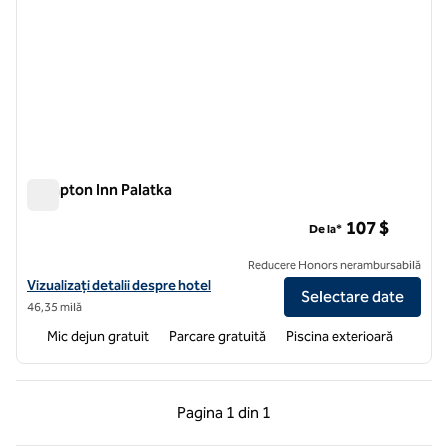
Hampton Inn Palatka
Hampton Inn Palatka
107 $
De la*
Reducere Honors nerambursabilă
Vizualizați detaliile hotelului Hampton Inn Palatka
Vizualizați detalii despre hotel
Selectare date
46,35 milă
Mic dejun gratuit
Parcare gratuită
Piscina exterioară
Pagina anterioară, 1 din 1
Pagina următoare, 1 
Pagina
1 din 1
Pagina 1 din 1