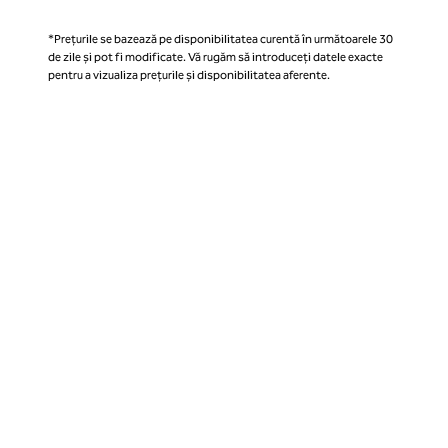
*Prețurile se bazează pe disponibilitatea curentă în următoarele 30
de zile și pot fi modificate. Vă rugăm să introduceți datele exacte
pentru a vizualiza prețurile și disponibilitatea aferente.