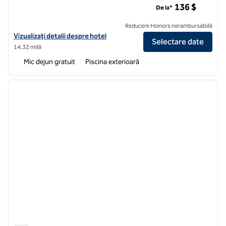
136 $
De la*
Reducere Honors nerambursabilă
Vizualizați detaliile hotelului pentru plaja Hampton Inn New Smyrna
Vizualizați detalii despre hotel
Selectare date
14,32 milă
Mic dejun gratuit
Piscina exterioară
1
/
12
imaginea anterioară
imagin
1 din 12