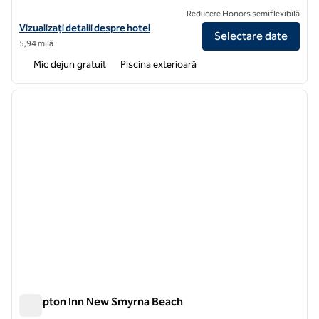
Reducere Honors semiflexibilă
Vizualizați detaliile hotelului Hampton Inn Daytona Shores-Oceanfro
Vizualizați detalii despre hotel
Selectare date
5,94 milă
Mic dejun gratuit
Piscina exterioară
1
/
12
imaginea anterioară
imagin
1 din 12
Hampton Inn New Smyrna Beach
Hampton Inn New Smyrna Beach