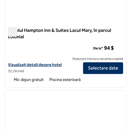
Hotelul Hampton Inn & Suites Lacul Mary, în parcul
colonial
Hotelul Hampton Inn & Suites Lacul Mary, în parcul colonial
94 $
De la*
Reducere Honors nerambursabilă
Vizualizați detaliile hotelului Hampton Inn & Suites Lake Mary în Colo
Vizualizați detalii despre hotel
Selectare date
32,28 milă
Mic dejun gratuit
Piscina exterioară
1
/
12
imaginea anterioară
imagin
1 din 12