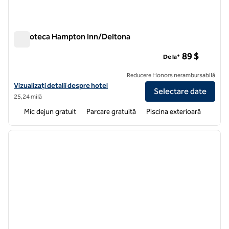
Biblioteca Hampton Inn/Deltona
Biblioteca Hampton Inn/Deltona
89 $
De la*
Reducere Honors nerambursabilă
Vizualizați detaliile hotelului pentru Hampton Inn Debary/Deltona
Vizualizați detalii despre hotel
Selectare date
25,24 milă
Mic dejun gratuit
Parcare gratuită
Piscina exterioară
1
/
11
imaginea anterioară
imagin
1 din 11