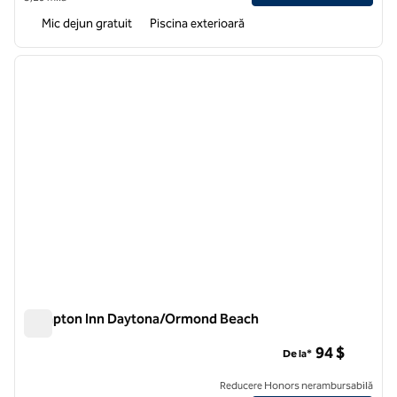
Mic dejun gratuit
Piscina exterioară
1
/
12
imaginea anterioară
imagin
1 din 12
Hampton Inn Daytona/Ormond Beach
Hampton Inn Daytona/Ormond Beach
94 $
De la*
Reducere Honors nerambursabilă