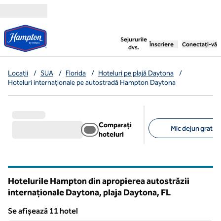
Salt la conținut
,
deschide o filă nouă
Sejururile
Înscriere
Conectați-vă
dvs.
Locații
/
SUA
/
Florida
/
Hoteluri pe plajă Daytona
/
Hoteluri internaționale pe autostradă Hampton Daytona
Comparați
Mic dejun gratuit
hoteluri
Filtre sugerate
Hotelurile Hampton din apropierea autostrăzii
internaționale Daytona, plaja Daytona,
FL
Florida
Se afișează 11 hotel
1
/
12
Se afișează 11 hotel