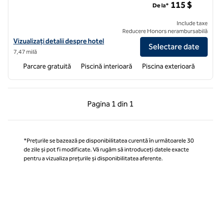
115 $
De la*
Include taxe
Reducere Honors nerambursabilă
Vizualizați detaliile hotelului Hilton Vacation Club The Cove on Orm
Vizualizați detalii despre hotel
Selectare date
7,47 milă
Parcare gratuită
Piscină interioară
Piscina exterioară
Pagina anterioară, 1 din 1
Pagina următoare, 1 
Pagina
1 din 1
Pagina 1 din 1
*Prețurile se bazează pe disponibilitatea curentă în următoarele 30
de zile și pot fi modificate. Vă rugăm să introduceți datele exacte
pentru a vizualiza prețurile și disponibilitatea aferente.