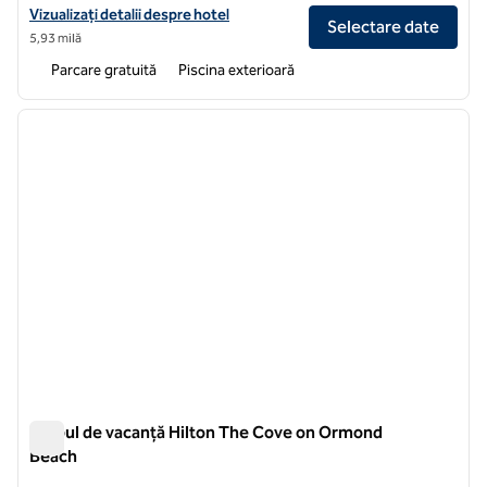
Vizualizați detaliile hotelului pentru Hilton Vacation Club Daytona 
Vizualizați detalii despre hotel
Selectare date
5,93 milă
Parcare gratuită
Piscina exterioară
1
/
12
imaginea anterioară
imagin
1 din 12
Clubul de vacanță Hilton The Cove on Ormond
Beach
Clubul de vacanță Hilton The Cove on Ormond Beach