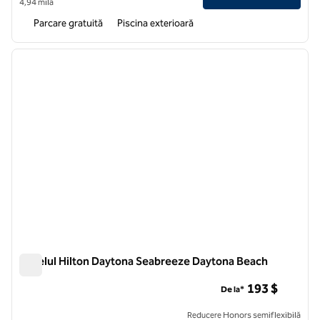
4,94 milă
Parcare gratuită
Piscina exterioară
1
/
12
imaginea anterioară
imagin
1 din 12
Hotelul Hilton Daytona Seabreeze Daytona Beach
Hotelul Hilton Daytona Seabreeze Daytona Beach
193 $
De la*
Reducere Honors semiflexibilă