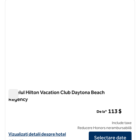
imaginea anterioară
imagin
1 din 12
Hotelul Hilton Vacation Club Daytona Beach
Regency
Hotelul Hilton Vacation Club Daytona Beach Regency
113 $
De la*
Include taxe
Reducere Honors nerambursabilă
Vizualizați detaliile hotelului Hilton Vacation Club Daytona Beach Re
Vizualizați detalii despre hotel
Selectare date