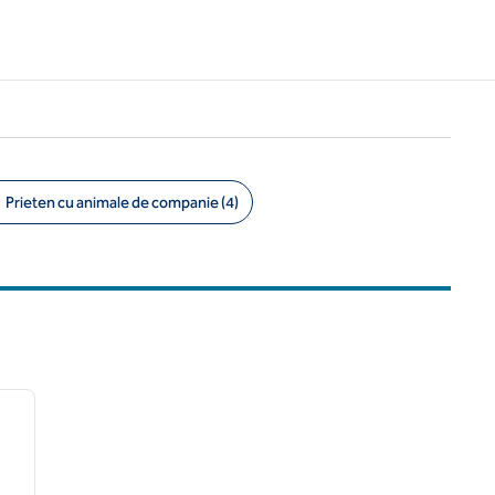
Prieten cu animale de companie (4)
/
12
imaginea următoare