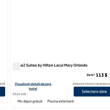
Home2 Suites by Hilton Lacul Mary Orlando
Home2 Suites by Hilton Lacul Mary Orlando
113 $
De la*
anford Orlando North
Vizualizați detaliile hotelului pentru Home2 Suites by Hilton La
bilă
Vizualizați detalii despre
Reducere Honors nerambursa
hotel
Selectare date
33,61 milă
Mic dejun gratuit
Piscina exterioară