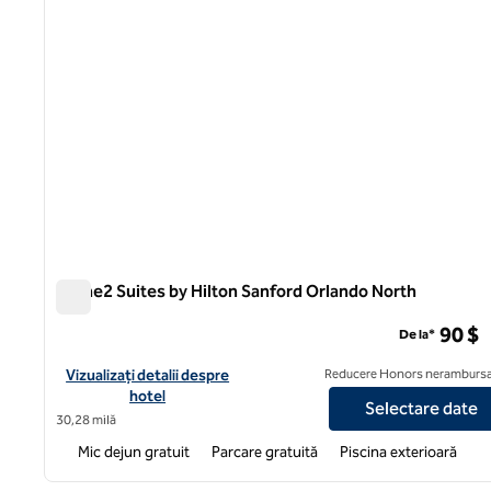
Home2 Suites by Hilton Sanford Orlando North
Home2 Suites by Hilton Sanford Orlando North
90 $
De la*
Vizualizați detaliile hotelului pentru Home2 Suites by Hilton S
Vizualizați detalii despre
Reducere Honors nerambursa
hotel
Selectare date
30,28 milă
Mic dejun gratuit
Parcare gratuită
Piscina exterioară