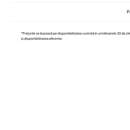
Pagina
P
*Prețurile se bazează pe disponibilitatea curentă în următoarele 30 de zile
și disponibilitatea aferente.