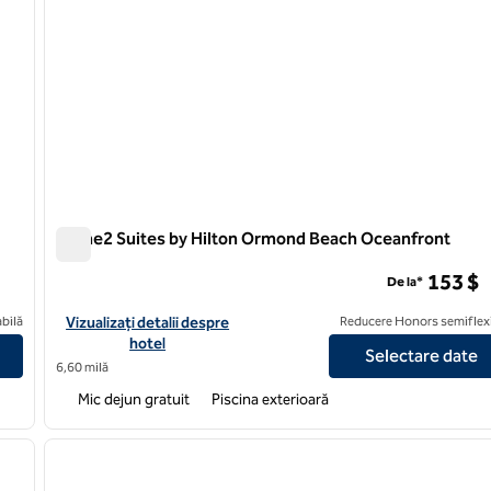
Home2 Suites by Hilton Ormond Beach Oceanfront
Home2 Suites by Hilton Ormond Beach Oceanfront
153 $
De la*
Daytona Beach Speedway
Vizualizați detaliile hotelului pentru Home2 Suites by Hilton 
bilă
Vizualizați detalii despre
Reducere Honors semiflexi
hotel
Selectare date
6,60 milă
Mic dejun gratuit
Piscina exterioară
/
12
1
imaginea următoare
imaginea anterioară
1 din 12