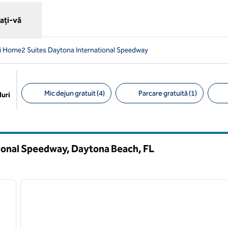
ați-vă
i Home2 Suites Daytona International Speedway
Mic dejun gratuit (4)
Parcare gratuită (1)
uri
Filtre sugerate
tional Speedway, Daytona Beach,
FL
/
12
1
imaginea următoare
imaginea anterioară
1 din 12