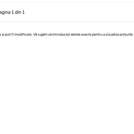
 anterioară, 1 din 1
Pagina următoare, 1 din 1
agina
1 din 1
Pagina 1 din 1
 și pot fi modificate. Vă rugăm să introduceți datele exacte pentru a vizualiza prețurile