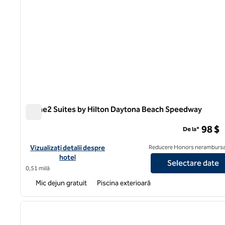
Home2 Suites by Hilton Daytona Beach Speedway
Home2 Suites by Hilton Daytona Beach Speedway
98 $
De la*
Vizualizați detaliile hotelului pentru Home2 Suites by Hilton 
Vizualizați detalii despre
Reducere Honors nerambursa
hotel
Selectare date
0,51 milă
Mic dejun gratuit
Piscina exterioară
1
imaginea anterioară
1 din 12