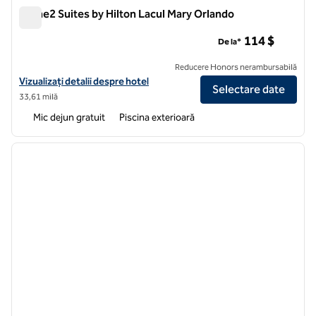
Home2 Suites by Hilton Lacul Mary Orlando
Home2 Suites by Hilton Lacul Mary Orlando
114 $
De la*
Reducere Honors nerambursabilă
Vizualizați detaliile hotelului pentru Home2 Suites by Hilton Lake Ma
Vizualizați detalii despre hotel
Selectare date
33,61 milă
Mic dejun gratuit
Piscina exterioară
1
/
12
imaginea anterioară
imagin
1 din 12