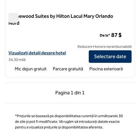
Homewood Suites by Hilton Lacul Mary Orlando
Nord
Homewood Suites by Hilton Lacul Mary Orlando Nord
87 $
De la*
Reducere Honors nerambursabilă
Vizualizați detaliile hotelului pentru Homewood Suites by Hilton Lak
Vizualizați detalii despre hotel
Selectare date
34,30 milă
Mic dejun gratuit
Parcare gratuită
Piscina exterioară
Pagina anterioară, 1 din 1
Pagina următoare, 1 
Pagina
1 din 1
Pagina 1 din 1
*Prețurile se bazează pe disponibilitatea curentă în următoarele 30
de zile și pot fi modificate. Vă rugăm să introduceți datele exacte
pentru a vizualiza prețurile și disponibilitatea aferente.