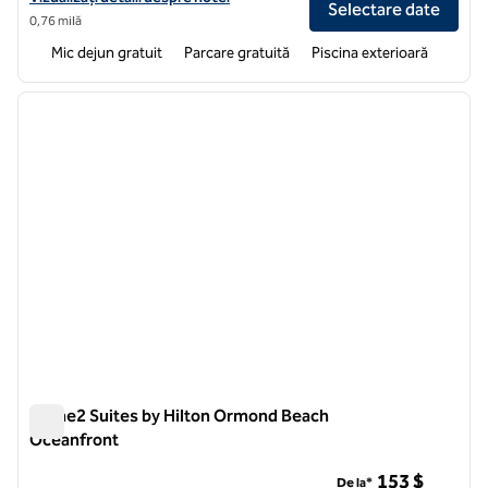
Selectare date
0,76 milă
Mic dejun gratuit
Parcare gratuită
Piscina exterioară
1
/
12
imaginea anterioară
imagin
1 din 12
Home2 Suites by Hilton Ormond Beach
Oceanfront
Home2 Suites by Hilton Ormond Beach Oceanfront
153 $
De la*