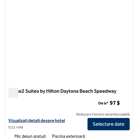
imaginea anterioară
imagin
1 din 12
Home2 Suites by Hilton Daytona Beach Speedway
Home2 Suites by Hilton Daytona Beach Speedway
97 $
De la*
Reducere Honors nerambursabilă
Vizualizați detaliile hotelului pentru Home2 Suites by Hilton Dayto
Vizualizați detalii despre hotel
Selectare date
0,51 milă
Mic dejun gratuit
Piscina exterioară