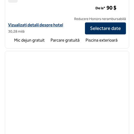
Home2 Suites by Hilton Sanford Orlando North
90 $
De la*
Reducere Honors nerambursabilă
Vizualizați detaliile hotelului pentru Home2 Suites by Hilton Sanford
Vizualizați detalii despre hotel
Selectare date
30,28 milă
Mic dejun gratuit
Parcare gratuită
Piscina exterioară
1
/
12
imaginea anterioară
imagin
1 din 12