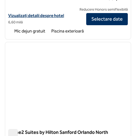
Reducere Honors semiflexibilă
Vizualizați detaliile hotelului pentru Home2 Suites by Hilton Ormon
Vizualizați detalii despre hotel
Selectare date
6,60 milă
Mic dejun gratuit
Piscina exterioară
1
/
12
imaginea anterioară
imagin
1 din 12
Home2 Suites by Hilton Sanford Orlando North