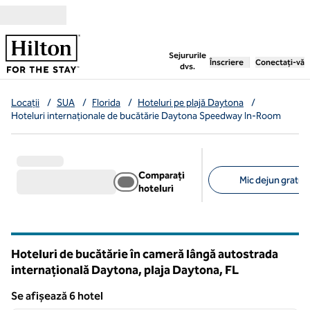
Salt la conținut
,
deschide o filă nouă
Sejururile
Înscriere
Conectați-vă
dvs.
Locații
/
SUA
/
Florida
/
Hoteluri pe plajă Daytona
/
Hoteluri internaționale de bucătărie Daytona Speedway In-Room
Comparați
Mic dejun gratuit 
hoteluri
Filtre sugerate
Hoteluri de bucătărie în cameră lângă autostrada
internațională Daytona, plaja Daytona,
FL
Florida
Se afișează 6 hotel
1
/
12
Se afișează 6 hotel