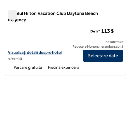
Hotelul Hilton Vacation Club Daytona Beach
Regency
Hotelul Hilton Vacation Club Daytona Beach Regency
113 $
De la*
Include taxe
Reducere Honors nerambursabilă
Vizualizați detaliile hotelului Hilton Vacation Club Daytona Beach Re
Vizualizați detalii despre hotel
Selectare date
4,94 milă
Parcare gratuită
Piscina exterioară
1
/
11
imaginea anterioară
imagin
1 din 11