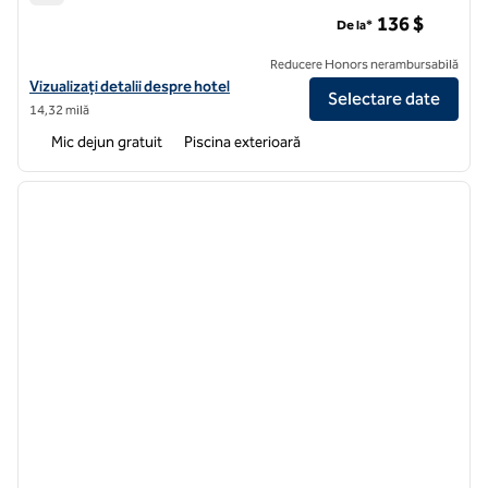
Hampton Inn New Smyrna Beach
136 $
De la*
Reducere Honors nerambursabilă
Vizualizați detaliile hotelului pentru plaja Hampton Inn New Smyrna
Vizualizați detalii despre hotel
Selectare date
14,32 milă
Mic dejun gratuit
Piscina exterioară
1
/
12
imaginea anterioară
imagin
1 din 12