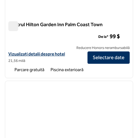
Centrul Hilton Garden Inn Palm Coast Town
Centrul Hilton Garden Inn Palm Coast Town
99 $
De la*
Reducere Honors nerambursabilă
Vizualizați detaliile hotelului Hilton Garden Inn Palm Coast Town Cen
Vizualizați detalii despre hotel
Selectare date
21,56 milă
Parcare gratuită
Piscina exterioară
1
/
12
imaginea anterioară
imagin
1 din 12