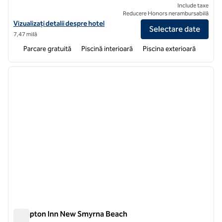
Include taxe
Reducere Honors nerambursabilă
Vizualizați detaliile hotelului Hilton Vacation Club The Cove on Orm
Vizualizați detalii despre hotel
Selectare date
7,47 milă
Parcare gratuită
Piscină interioară
Piscina exterioară
1
/
12
imaginea anterioară
imagin
1 din 12
Hampton Inn New Smyrna Beach