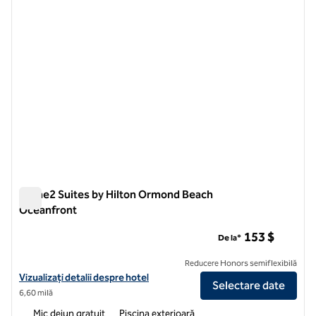
Home2 Suites by Hilton Ormond Beach
Oceanfront
Home2 Suites by Hilton Ormond Beach Oceanfront
153 $
De la*
Reducere Honors semiflexibilă
Vizualizați detaliile hotelului pentru Home2 Suites by Hilton Ormon
Vizualizați detalii despre hotel
Selectare date
6,60 milă
Mic dejun gratuit
Piscina exterioară