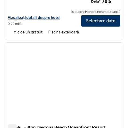
78 $
De la*
Reducere Honors nerambursabilă
Vizualizați detaliile hotelului pentru Hampton Inn Daytona Speedway
Vizualizați detalii despre hotel
Selectare date
0,79 milă
Mic dejun gratuit
Piscina exterioară
1
/
12
imaginea anterioară
imagin
1 din 12
Hotelul Hilton Daytona Beach Oceanfront Resort