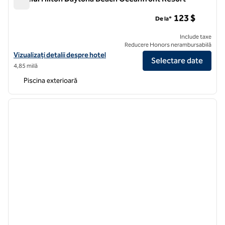
Hotelul Hilton Daytona Beach Oceanfront Resort
123 $
De la*
Include taxe
Reducere Honors nerambursabilă
Vizualizați detaliile hotelului pentru Hilton Daytona Beach Oceanfro
Vizualizați detalii despre hotel
Selectare date
4,85 milă
Piscina exterioară
1
/
12
imaginea anterioară
imagin
1 din 12