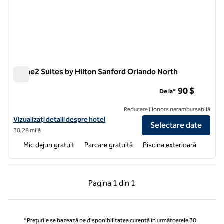
Home2 Suites by Hilton Sanford Orlando North
Home2 Suites by Hilton Sanford Orlando North
90 $
De la*
Reducere Honors nerambursabilă
Vizualizați detaliile hotelului pentru Home2 Suites by Hilton Sanford
Vizualizați detalii despre hotel
Selectare date
30,28 milă
Mic dejun gratuit
Parcare gratuită
Piscina exterioară
Pagina anterioară, 1 din 1
Pagina următoare, 1 
Pagina
1 din 1
Pagina 1 din 1
*Prețurile se bazează pe disponibilitatea curentă în următoarele 30