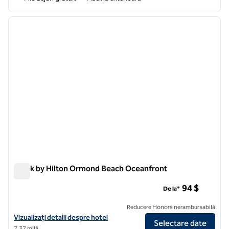
1
/
12
imaginea anterioară
imagin
1 din 12
Spark by Hilton Ormond Beach Oceanfront
Spark by Hilton Ormond Beach Oceanfront
94 $
De la*
Reducere Honors nerambursabilă
Vizualizați detaliile hotelului Spark by Hilton Ormond Beach Oceanfr
Vizualizați detalii despre hotel
Selectare date
7,37 milă