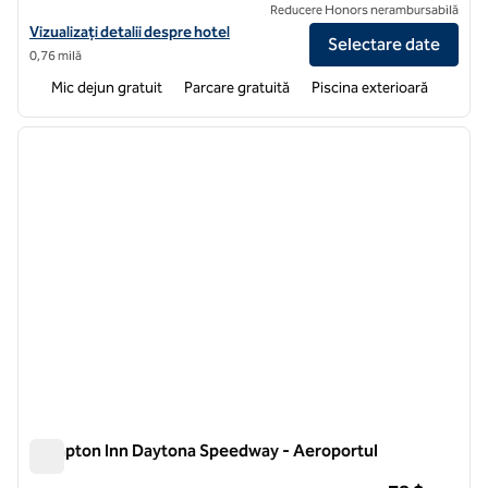
Reducere Honors nerambursabilă
Vizualizați detaliile hotelului pentru Homewood Suites by Hilton D
Vizualizați detalii despre hotel
Selectare date
0,76 milă
Mic dejun gratuit
Parcare gratuită
Piscina exterioară
1
/
12
imaginea anterioară
imagin
1 din 12
Hampton Inn Daytona Speedway - Aeroportul
Hampton Inn Daytona Speedway - Aeroportul