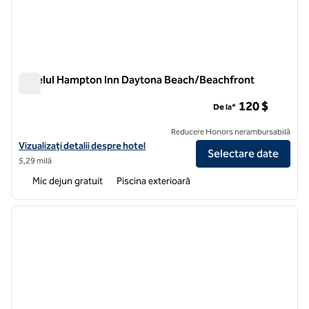
Hotelul Hampton Inn Daytona Beach/Beachfront
Hotelul Hampton Inn Daytona Beach/Beachfront
120 $
De la*
Reducere Honors nerambursabilă
Vizualizați detaliile hotelului Hampton Inn Daytona Beach/Beachfron
Vizualizați detalii despre hotel
Selectare date
5,29 milă
Mic dejun gratuit
Piscina exterioară
1
/
12
imaginea anterioară
imagin
1 din 12