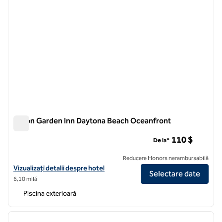
Hilton Garden Inn Daytona Beach Oceanfront
Hilton Garden Inn Daytona Beach Oceanfront
110 $
De la*
Reducere Honors nerambursabilă
Vizualizați detaliile hotelului Hilton Garden Inn Daytona Beach Ocean
Vizualizați detalii despre hotel
Selectare date
6,10 milă
Piscina exterioară
1
/
12
imaginea anterioară
imagin
1 din 12