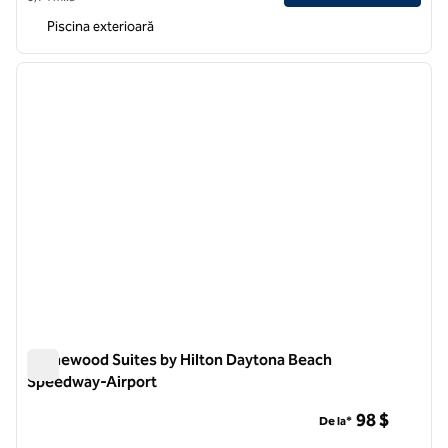
Piscina exterioară
1
/
12
imaginea anterioară
imagin
1 din 12
Homewood Suites by Hilton Daytona Beach
Speedway-Airport
Homewood Suites by Hilton Daytona Beach Speedway-Airpo
98 $
De la*