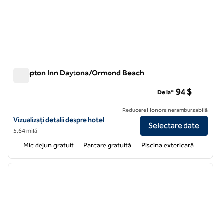
Hampton Inn Daytona/Ormond Beach
Hampton Inn Daytona/Ormond Beach
94 $
De la*
Reducere Honors nerambursabilă
Vizualizați detaliile hotelului pentru Hampton Inn Daytona/Ormond 
Vizualizați detalii despre hotel
Selectare date
5,64 milă
Mic dejun gratuit
Parcare gratuită
Piscina exterioară
1
/
12
imaginea anterioară
imagin
1 din 12