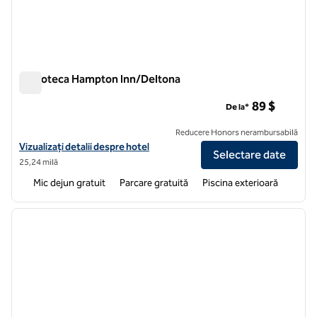
Biblioteca Hampton Inn/Deltona
Biblioteca Hampton Inn/Deltona
89 $
De la*
Reducere Honors nerambursabilă
Vizualizați detaliile hotelului pentru Hampton Inn Debary/Deltona
Vizualizați detalii despre hotel
Selectare date
25,24 milă
Mic dejun gratuit
Parcare gratuită
Piscina exterioară
1
/
12
imaginea anterioară
imagin
1 din 12