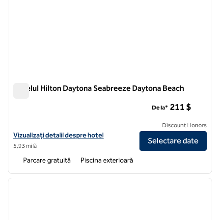
Hotelul Hilton Daytona Seabreeze Daytona Beach
Hotelul Hilton Daytona Seabreeze Daytona Beach
211 $
De la*
Discount Honors
Vizualizați detaliile hotelului pentru Hilton Vacation Club Daytona 
Vizualizați detalii despre hotel
Selectare date
5,93 milă
Parcare gratuită
Piscina exterioară
1
/
10
imaginea anterioară
imagin
1 din 10