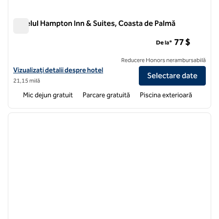
Hotelul Hampton Inn & Suites, Coasta de Palmă
Hotelul Hampton Inn & Suites, Coasta de Palmă
77 $
De la*
Reducere Honors nerambursabilă
Vizualizați detaliile hotelului Hampton Inn & Suites Palm Coast
Vizualizați detalii despre hotel
Selectare date
21,15 milă
Mic dejun gratuit
Parcare gratuită
Piscina exterioară
1
/
12
imaginea anterioară
imagin
1 din 12