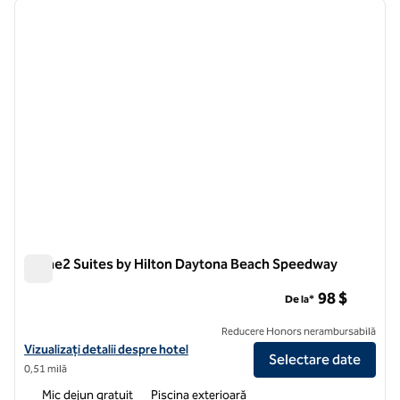
imaginea anterioară
imagin
1 din 12
Home2 Suites by Hilton Daytona Beach Speedway
Home2 Suites by Hilton Daytona Beach Speedway
98 $
De la*
Reducere Honors nerambursabilă
Vizualizați detaliile hotelului pentru Home2 Suites by Hilton Dayto
Vizualizați detalii despre hotel
Selectare date
0,51 milă
Mic dejun gratuit
Piscina exterioară