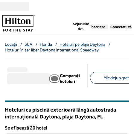
Salt la conținut
,
deschide o filă nouă
Sejururile
Înscriere
Conectați-vă
dvs.
Locații
/
SUA
/
Florida
/
Hoteluri pe plajă Daytona
/
Hoteluri în aer liber Daytona International Speedway
Comparați
Mic dejun gratuit
hoteluri
Filtre sugerate
Hoteluri cu piscină exterioară lângă autostrada
internațională Daytona, plaja Daytona,
FL
Florida
Se afișează 20 hotel
1
/
12
Se afișează 20 hotel