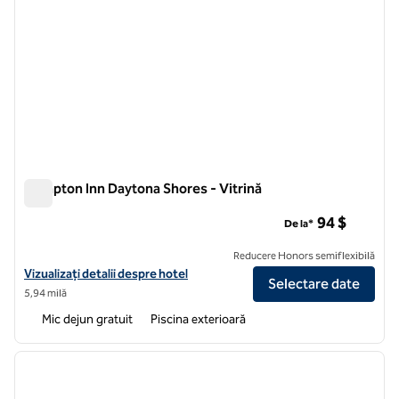
Hampton Inn Daytona Shores - Vitrină
Hampton Inn Daytona Shores - Vitrină
94 $
De la*
Reducere Honors semiflexibilă
Vizualizați detaliile hotelului Hampton Inn Daytona Shores-Oceanfro
Vizualizați detalii despre hotel
Selectare date
5,94 milă
Mic dejun gratuit
Piscina exterioară
1
/
12
imaginea anterioară
imagin
1 din 12