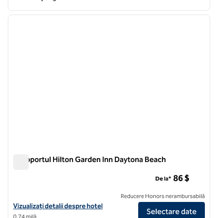
1
/
12
imaginea anterioară
imagin
1 din 12
Aeroportul Hilton Garden Inn Daytona Beach
Aeroportul Hilton Garden Inn Daytona Beach
86 $
De la*
Reducere Honors nerambursabilă
Vizualizați detaliile hotelului pentru Hilton Garden Inn Daytona Beach
Vizualizați detalii despre hotel
Selectare date
0,74 milă