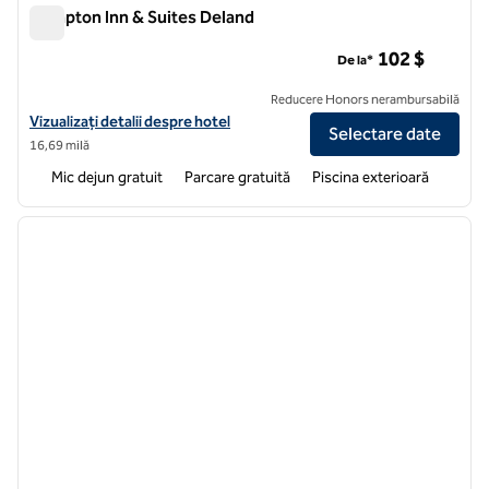
Hampton Inn & Suites Deland
Hampton Inn & Suites Deland
102 $
De la*
Reducere Honors nerambursabilă
Vizualizați detaliile hotelului pentru Hampton Inn & Suites Deland
Vizualizați detalii despre hotel
Selectare date
16,69 milă
Mic dejun gratuit
Parcare gratuită
Piscina exterioară
1
/
12
imaginea anterioară
imagin
1 din 12