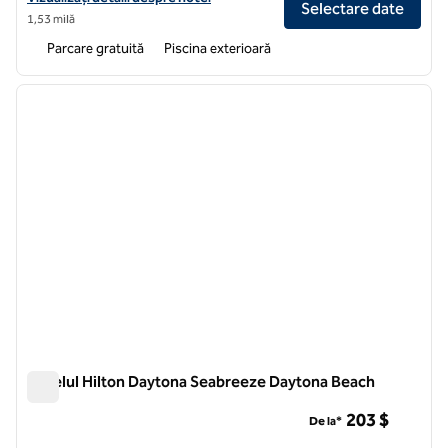
Selectare date
1,53 milă
Parcare gratuită
Piscina exterioară
1
/
12
imaginea anterioară
imagin
1 din 12
Hotelul Hilton Daytona Seabreeze Daytona Beach
Hotelul Hilton Daytona Seabreeze Daytona Beach
203 $
De la*