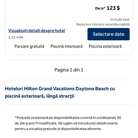
Clubul de vacanță Hilton The Cove on Ormond Beach
123 $
De la*
Include taxe
Reducere Honors nerambursabilă
Vizualizați detaliile hotelului Hilton Vacation Club The Cove on Orm
Vizualizați detalii despre hotel
Selectare date
5,31 milă
Parcare gratuită
Piscină interioară
Piscina exterioară
Pagina anterioară, 1 din 1
Pagina următoare, 1 
Pagina
1 din 1
Pagina 1 din 1
Hoteluri Hilton Grand Vacations Daytona Beach cu
piscină exterioară, lângă atracții
*Prețurile se bazează pe disponibilitatea curentă în următoarele 30
de zile și pot fi modificate. Vă rugăm să introduceți datele exacte
pentru a vizualiza prețurile și disponibilitatea aferente.