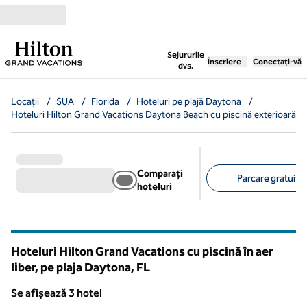
Salt la conținut
,
deschide o filă nouă
Sejururile
Înscriere
Conectați-vă
dvs.
Locații
/
SUA
/
Florida
/
Hoteluri pe plajă Daytona
/
Hoteluri Hilton Grand Vacations Daytona Beach cu piscină exterioară
Comparați
Parcare gratuită 
hoteluri
Filtre sugerate
Hoteluri Hilton Grand Vacations cu piscină în aer
liber, pe plaja Daytona,
FL
Florida
Se afișează 3 hotel
Se afișează 3 hotel