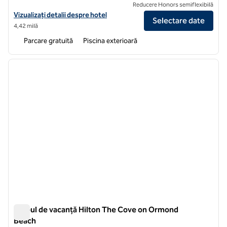
Reducere Honors semiflexibilă
Vizualizați detaliile hotelului pentru Hilton Vacation Club Daytona 
Vizualizați detalii despre hotel
Selectare date
4,42 milă
Parcare gratuită
Piscina exterioară
1
/
12
imaginea anterioară
imagin
1 din 12
Clubul de vacanță Hilton The Cove on Ormond
Beach