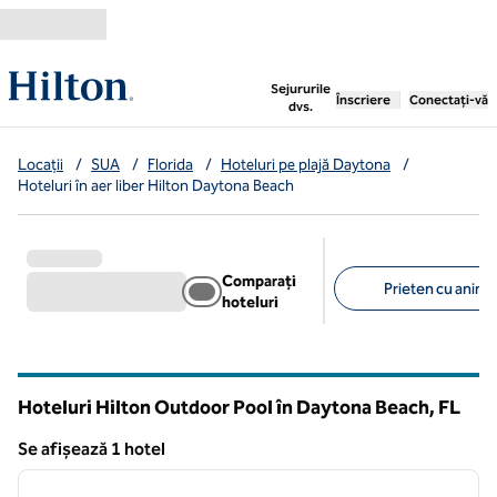
Salt la conținut
,
deschide o filă nouă
Sejururile
Înscriere
Conectați-vă
dvs.
Locații
/
SUA
/
Florida
/
Hoteluri pe plajă Daytona
/
Hoteluri în aer liber Hilton Daytona Beach
Comparați
Prieten cu anima
hoteluri
Filtre sugerate
Hoteluri Hilton Outdoor Pool în Daytona Beach,
FL
Florida
Se afișează 1 hotel
1
/
12
Se afișează 1 hotel
imaginea anterioară
imagin
1 din 12