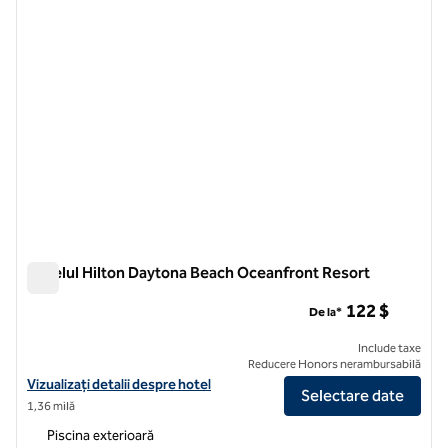
Hotelul Hilton Daytona Beach Oceanfront Resort
Hotelul Hilton Daytona Beach Oceanfront Resort
122 $
De la*
Include taxe
Reducere Honors nerambursabilă
Vizualizați detaliile hotelului pentru Hilton Daytona Beach Oceanfro
Vizualizați detalii despre hotel
Selectare date
1,36 milă
Piscina exterioară