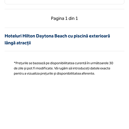
Pagina anterioară, 1 din 1
Pagina următoare, 1 
Pagina
1 din 1
Pagina 1 din 1
Hoteluri Hilton Daytona Beach cu piscină exterioară
lângă atracții
*Prețurile se bazează pe disponibilitatea curentă în următoarele 30
de zile și pot fi modificate. Vă rugăm să introduceți datele exacte
pentru a vizualiza prețurile și disponibilitatea aferente.