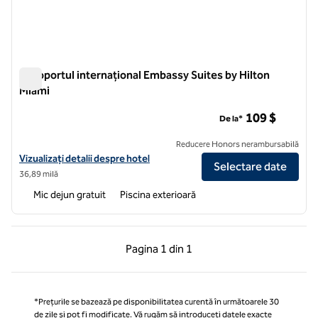
Aeroportul internațional Embassy Suites by Hilton
Miami
Aeroportul internațional Embassy Suites by Hilton Miami
109 $
De la*
Reducere Honors nerambursabilă
Vizualizați detaliile hotelului pentru Aeroportul Internațional Embass
Vizualizați detalii despre hotel
Selectare date
36,89 milă
Mic dejun gratuit
Piscina exterioară
Pagina anterioară, 1 din 1
Pagina următoare, 1 
Pagina
1 din 1
Pagina 1 din 1
*Prețurile se bazează pe disponibilitatea curentă în următoarele 30
de zile și pot fi modificate. Vă rugăm să introduceți datele exacte