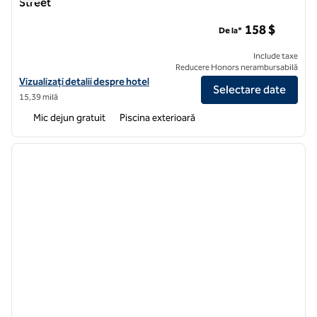
Street
Embassy Suites by Hilton Fort Lauderdale 17th Street
158 $
De la*
Include taxe
Reducere Honors nerambursabilă
Vizualizați detaliile hotelului pentru Embassy Suites by Hilton Fort L
Vizualizați detalii despre hotel
Selectare date
15,39 milă
Mic dejun gratuit
Piscina exterioară
1
/
12
imaginea anterioară
imagin
1 din 12