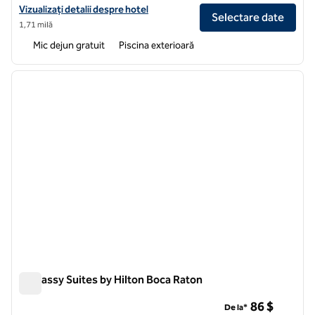
Vizualizați detaliile hotelului pentru Embassy Suites by Hilton Deerf
Vizualizați detalii despre hotel
Selectare date
1,71 milă
Mic dejun gratuit
Piscina exterioară
1
/
12
imaginea anterioară
imagin
1 din 12
Embassy Suites by Hilton Boca Raton
Embassy Suites by Hilton Boca Raton
86 $
De la*