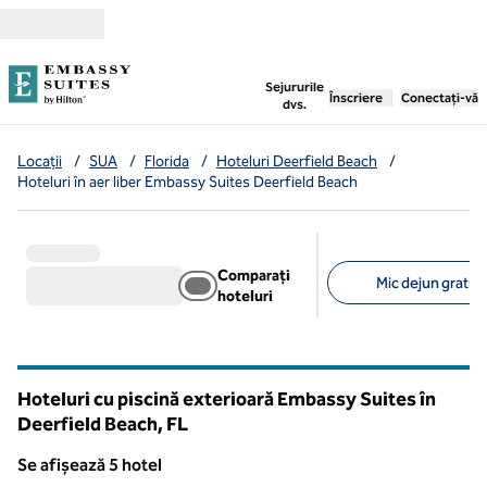
Salt la conținut
,
deschide o filă nouă
Sejururile
Înscriere
Conectați-vă
dvs.
Locații
/
SUA
/
Florida
/
Hoteluri Deerfield Beach
/
Hoteluri în aer liber Embassy Suites Deerfield Beach
Comparați
Mic dejun gratuit 
hoteluri
Filtre sugerate
Hoteluri cu piscină exterioară Embassy Suites în
Deerfield Beach,
FL
Florida
Se afișează 5 hotel
Se afișează 5 hotel