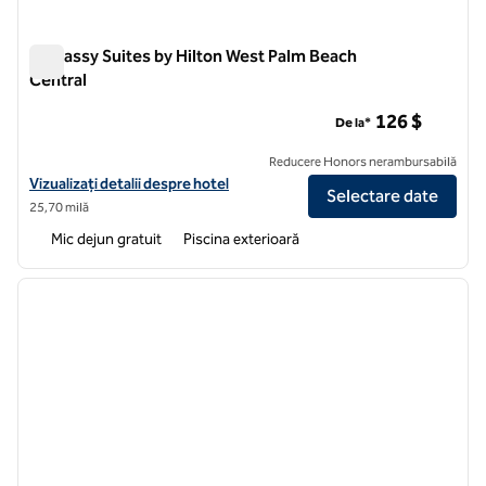
Embassy Suites by Hilton West Palm Beach
Central
Embassy Suites by Hilton West Palm Beach Central
126 $
De la*
Reducere Honors nerambursabilă
Vizualizați detaliile hotelului pentru Embassy Suites by Hilton West 
Vizualizați detalii despre hotel
Selectare date
25,70 milă
Mic dejun gratuit
Piscina exterioară
1
/
12
imaginea anterioară
imagin
1 din 12