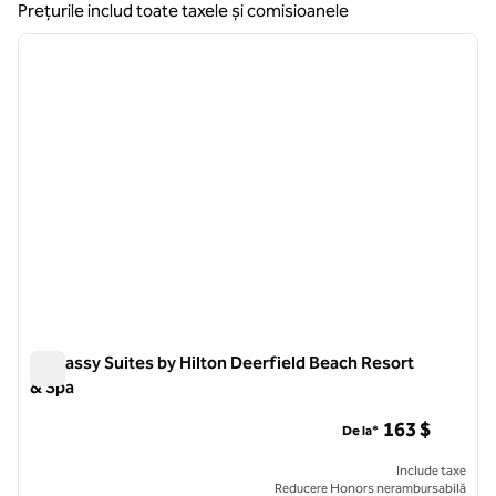
Prețurile includ toate taxele și comisioanele
1
/
12
imaginea anterioară
imagin
1 din 12
Embassy Suites by Hilton Deerfield Beach Resort
& Spa
Embassy Suites by Hilton Deerfield Beach Resort & Spa
163 $
De la*
Include taxe
Reducere Honors nerambursabilă