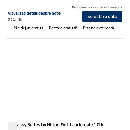
Reducere Honors nerambursabilă
Vizualizați detaliile hotelului pentru Embassy Suites by Hilton Boca R
Vizualizați detalii despre hotel
Selectare date
5,31 milă
Mic dejun gratuit
Parcare gratuită
Piscina exterioară
1
/
12
imaginea anterioară
imagin
1 din 12
Embassy Suites by Hilton Fort Lauderdale 17th