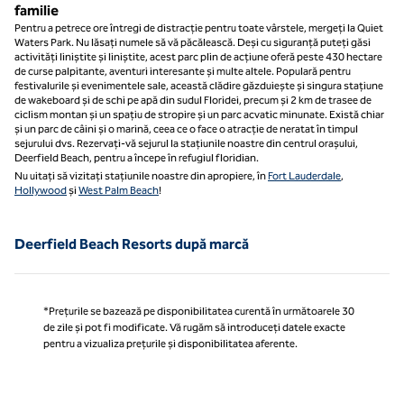
familie
Pentru a petrece ore întregi de distracție pentru toate vârstele, mergeți la Quiet
Waters Park. Nu lăsați numele să vă păcălească. Deși cu siguranță puteți găsi
activități liniștite și liniștite, acest parc plin de acțiune oferă peste 430 hectare
de curse palpitante, aventuri interesante și multe altele. Populară pentru
festivalurile și evenimentele sale, această clădire găzduiește și singura stațiune
de wakeboard și de schi pe apă din sudul Floridei, precum și 2 km de trasee de
ciclism montan și un spațiu de stropire și un parc acvatic minunate. Există chiar
și un parc de câini și o marină, ceea ce o face o atracție de neratat în timpul
sejurului dvs. Rezervați-vă sejurul la stațiunile noastre din centrul orașului,
Deerfield Beach, pentru a începe în refugiul floridian.
Nu uitați să vizitați stațiunile noastre din apropiere, în
Fort Lauderdale
,
Hollywood
și
West Palm Beach
!
Deerfield Beach Resorts după marcă
*Prețurile se bazează pe disponibilitatea curentă în următoarele 30
de zile și pot fi modificate. Vă rugăm să introduceți datele exacte
pentru a vizualiza prețurile și disponibilitatea aferente.