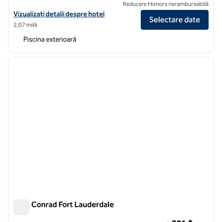
Reducere Honors nerambursabilă
Vizualizați detaliile hotelului pentru Waterstone Resort & Marina Boc
Vizualizați detalii despre hotel
Selectare date
2,07 milă
Piscina exterioară
1
/
11
imaginea anterioară
imagin
1 din 11
Plajă Conrad Fort Lauderdale
Plajă Conrad Fort Lauderdale