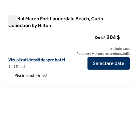
Hotelul Maren Fort Lauderdale Beach, Curio
Collection by Hilton
Hotelul Maren Fort Lauderdale Beach, Curio Collection by Hil
204 $
De la*
Include taxe
Reducere Honors nerambursabilă
Vizualizați detaliile hotelului pentru Hotel Maren Fort Lauderdale Bea
Vizualizați detalii despre hotel
Selectare date
14,15 milă
Piscina exterioară
1
/
12
imaginea anterioară
imagin
1 din 12