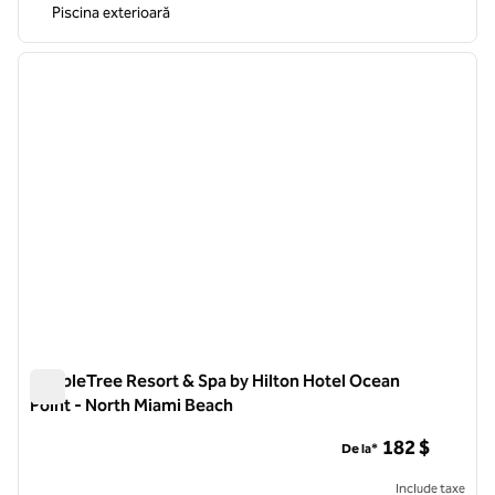
Piscina exterioară
1
/
12
imaginea anterioară
imagin
1 din 12
DoubleTree Resort & Spa by Hilton Hotel Ocean
Point - North Miami Beach
DoubleTree Resort & Spa by Hilton Hotel Ocean Point - Nort
182 $
De la*
Include taxe