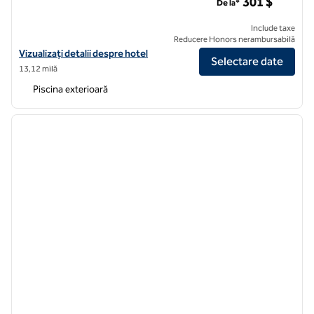
301 $
De la*
Include taxe
Reducere Honors nerambursabilă
Vizualizați detaliile hotelului pentru plaja Conrad Fort Lauderdale
Vizualizați detalii despre hotel
Selectare date
13,12 milă
Piscina exterioară
1
/
12
imaginea anterioară
imagin
1 din 12