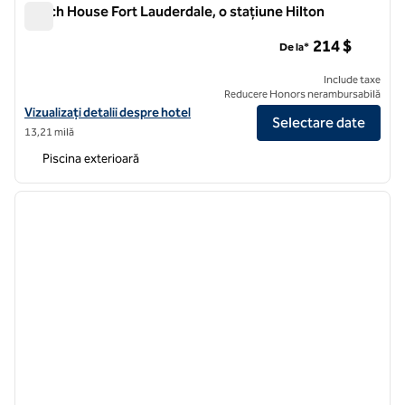
Beach House Fort Lauderdale, o stațiune Hilton
Beach House Fort Lauderdale, o stațiune Hilton
214 $
De la*
Include taxe
Reducere Honors nerambursabilă
Vizualizați detaliile hotelului pentru Beach House Fort Lauderdale, un
Vizualizați detalii despre hotel
Selectare date
13,21 milă
Piscina exterioară
1
/
12
imaginea anterioară
imagin
1 din 12