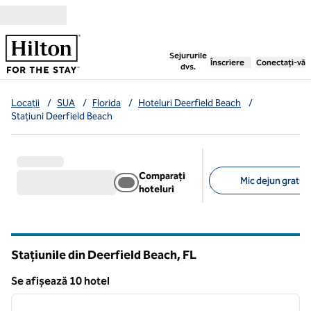
Salt la conținut
,
deschide o filă nouă
Sejururile
Înscriere
Conectați-vă
dvs.
Locații
/
SUA
/
Florida
/
Hoteluri Deerfield Beach
/
Stațiuni Deerfield Beach
Comparați
Mic dejun gratuit 
hoteluri
Filtre sugerate
Stațiunile din Deerfield Beach,
FL
Florida
Se afișează 10 hotel
1
/
12
Se afișează 10 hotel
imaginea anterioară
imagin
1 din 12