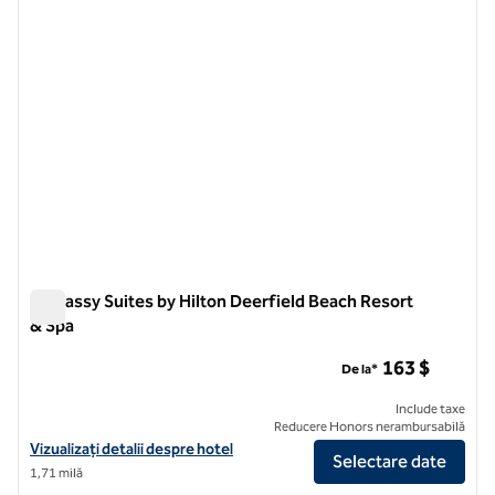
Embassy Suites by Hilton Deerfield Beach Resort
& Spa
Embassy Suites by Hilton Deerfield Beach Resort & Spa
163 $
De la*
Include taxe
Reducere Honors nerambursabilă
Vizualizați detaliile hotelului pentru Embassy Suites by Hilton Deerf
Vizualizați detalii despre hotel
Selectare date
1,71 milă