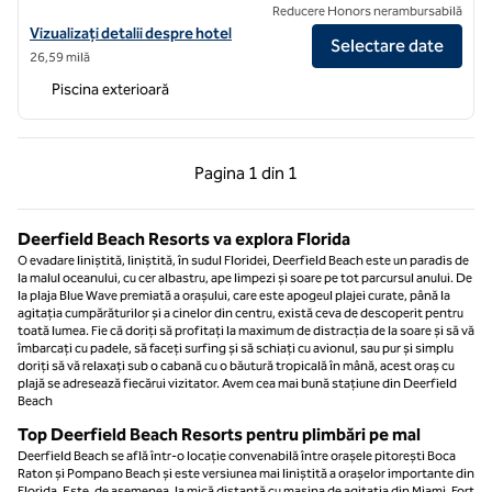
Reducere Honors nerambursabilă
Vizualizați detaliile hotelului DoubleTree Resort & Spa by Hilton Hot
Vizualizați detalii despre hotel
Selectare date
26,59 milă
Piscina exterioară
Pagina anterioară, 1 din 1
Pagina următoare, 1 
Pagina
1 din 1
Pagina 1 din 1
Deerfield Beach Resorts va explora Florida
O evadare liniștită, liniștită, în sudul Floridei, Deerfield Beach este un paradis de
la malul oceanului, cu cer albastru, ape limpezi și soare pe tot parcursul anului. De
la plaja Blue Wave premiată a orașului, care este apogeul plajei curate, până la
agitația cumpărăturilor și a cinelor din centru, există ceva de descoperit pentru
toată lumea. Fie că doriți să profitați la maximum de distracția de la soare și să vă
îmbarcați cu padele, să faceți surfing și să schiați cu avionul, sau pur și simplu
doriți să vă relaxați sub o cabană cu o băutură tropicală în mână, acest oraș cu
plajă se adresează fiecărui vizitator. Avem cea mai bună stațiune din Deerfield
Beach
Top Deerfield Beach Resorts pentru plimbări pe mal
Deerfield Beach se află într-o locație convenabilă între orașele pitorești Boca
Raton și Pompano Beach și este versiunea mai liniștită a orașelor importante din
Florida. Este, de asemenea, la mică distanță cu mașina de agitația din Miami, Fort