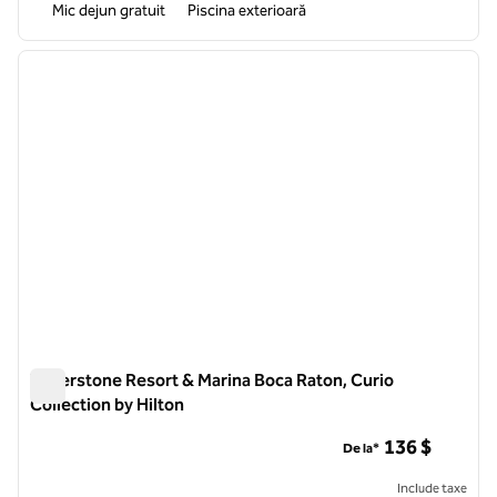
Mic dejun gratuit
Piscina exterioară
1
/
12
imaginea anterioară
imagin
1 din 12
Waterstone Resort & Marina Boca Raton, Curio
Collection by Hilton
Waterstone Resort & Marina Boca Raton, Curio Collection by 
136 $
De la*
Include taxe