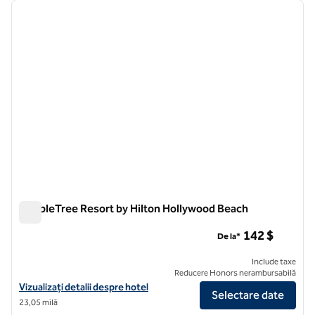
imaginea anterioară
imagin
1 din 13
DoubleTree Resort by Hilton Hollywood Beach
DoubleTree Resort by Hilton Hollywood Beach
142 $
De la*
Include taxe
Reducere Honors nerambursabilă
Vizualizați detaliile hotelului DoubleTree Resort by Hilton Hollywood
Vizualizați detalii despre hotel
Selectare date
23,05 milă