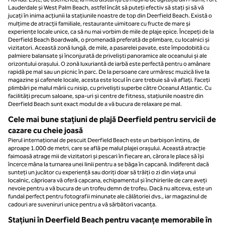
Lauderdale și West Palm Beach, astfel încât să puteți efectiv să stați și să vă
jucați în inima acțiunii la stațiunile noastre de top din Deerfield Beach. Există o
mulțime de atracții familiale, restaurante uimitoare cu fructe de mare și
experiențe locale unice, ca să nu mai vorbim de mile de plaje epice. Începeți de la
Deerfield Beach Boardwalk, o promenadă preferată de plimbare, cu localnici și
vizitatori. Această zonă lungă, de mile, a pasarelei pavate, este împodobită cu
palmiere balansate și înconjurată de priveliști panoramice ale oceanului și ale
orizontului orașului. O zonă luxuriantă de iarbă este perfectă pentru o amânare
rapidă pe mal sau un picnic în parc. De la persoane care urmăresc muzică live la
magazine și cafenele locale, acesta este locul în care trebuie să vă aflați. Faceți
plimbări pe malul mării cu nisip, cu priveliști superbe către Oceanul Atlantic. Cu
facilități precum saloane, spa-uri și centre de fitness, stațiunile noastre din
Deerfield Beach sunt exact modul de a vă bucura de relaxare pe mal.
Cele mai bune stațiuni de plajă Deerfield pentru servicii de
cazare cu cheie joasă
Pierul internațional de pescuit Deerfield Beach este un barbișon întins, de
aproape 1.000 de metri, care se află pe malul plajei orașului. Această atracție
faimoasă atrage mii de vizitatori și pescari în fiecare an, cărora le place să își
încerce mâna la turnarea unei linii pentru a se băga în capcană. Indiferent dacă
sunteți un jucător cu experiență sau doriți doar să trăiți o zi din viața unui
localnic, căprioara vă oferă capcana, echipamentul și închirierile de care aveți
nevoie pentru a vă bucura de un trofeu demn de trofeu. Dacă nu altceva, este un
fundal perfect pentru fotografii minunate ale călătoriei dvs., iar magazinul de
cadouri are suveniruri unice pentru a vă sărbători vacanța.
Stațiuni în Deerfield Beach pentru vacanțe memorabile în