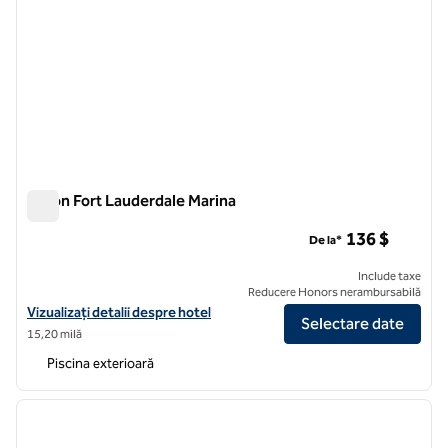
Hilton Fort Lauderdale Marina
Hilton Fort Lauderdale Marina
136 $
De la*
Include taxe
Reducere Honors nerambursabilă
Vizualizați detaliile hotelului Hilton Fort Lauderdale Marina
Vizualizați detalii despre hotel
Selectare date
15,20 milă
Piscina exterioară
1
/
12
imaginea anterioară
imagin
1 din 12