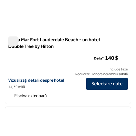
Bahia Mar Fort Lauderdale Beach - un hotel
DoubleTree by Hilton
Bahia Mar Fort Lauderdale Beach - un hotel DoubleTree by Hi
140 $
De la*
Include taxe
Reducere Honors nerambursabilă
Vizualizați detaliile hotelului Bahia Mar Fort Lauderdale Beach - un h
Vizualizați detalii despre hotel
Selectare date
14,39 milă
Piscina exterioară
1
/
12
imaginea anterioară
imagin
1 din 12