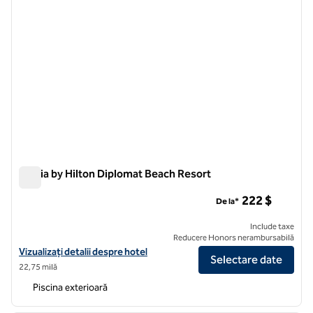
Signia by Hilton Diplomat Beach Resort
Signia by Hilton Diplomat Beach Resort
222 $
De la*
Include taxe
Reducere Honors nerambursabilă
Vizualizați detaliile hotelului pentru Signia by Hilton Diplomat Beach 
Vizualizați detalii despre hotel
Selectare date
22,75 milă
Piscina exterioară
1
/
13