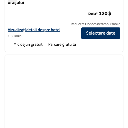
orașului
Home2 Suites by Hilton Jacksonville, centrul orașului
120 $
De la*
Reducere Honors nerambursabilă
Vizualizați detaliile hotelului pentru Home2 Suites by Hilton Jackso
Vizualizați detalii despre hotel
Selectare date
1,60 milă
Mic dejun gratuit
Parcare gratuită
1
/
12
imaginea anterioară
imagin
1 din 12