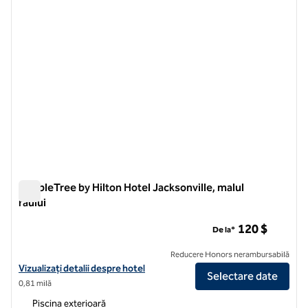
DoubleTree by Hilton Hotel Jacksonville, malul
râului
DoubleTree by Hilton Hotel Jacksonville, malul râului
120 $
De la*
Reducere Honors nerambursabilă
Vizualizați detaliile hotelului DoubleTree by Hilton, la malul râului Jac
Vizualizați detalii despre hotel
Selectare date
0,81 milă
Piscina exterioară