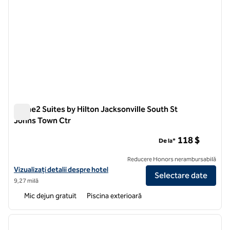
Home2 Suites by Hilton Jacksonville South St
Johns Town Ctr
Home2 Suites by Hilton Jacksonville South St Johns Town Ct
118 $
De la*
Reducere Honors nerambursabilă
Vizualizați detaliile hotelului pentru Home2 Suites by Hilton Jackson
Vizualizați detalii despre hotel
Selectare date
9,27 milă
Mic dejun gratuit
Piscina exterioară
1
/
12
imaginea anterioară
imagin
1 din 12