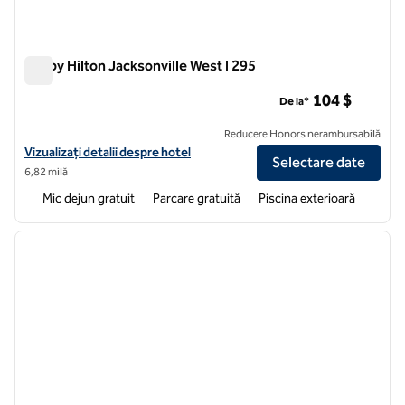
Tru by Hilton Jacksonville West I 295
Tru by Hilton Jacksonville West I 295
104 $
De la*
Reducere Honors nerambursabilă
Vizualizați detaliile hotelului pentru Tru by Hilton Jacksonville West I
Vizualizați detalii despre hotel
Selectare date
6,82 milă
Mic dejun gratuit
Parcare gratuită
Piscina exterioară
1
/
12
imaginea anterioară
imagin
1 din 12