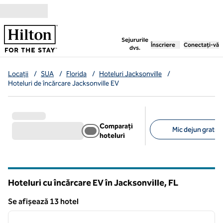
Salt la conținut
,
deschide o filă nouă
Sejururile
Înscriere
Conectați-vă
dvs.
Locații
/
SUA
/
Florida
/
Hoteluri Jacksonville
/
Hoteluri de încărcare Jacksonville EV
Comparați
Mic dejun gratuit
hoteluri
Filtre sugerate
Hoteluri cu încărcare EV în Jacksonville,
FL
Florida
Se afișează 13 hotel
1
/
12
Se afișează 13 hotel
imaginea anterioară
imagin
1 din 12