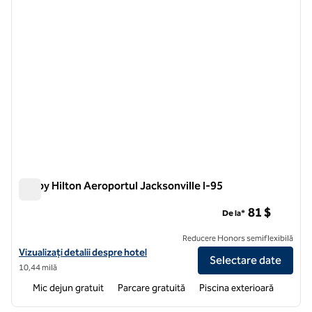
Tru by Hilton Aeroportul Jacksonville I-95
Tru by Hilton Aeroportul Jacksonville I-95
81 $
De la*
Reducere Honors semiflexibilă
Vizualizați detaliile hotelului pentru Tru by Hilton Jacksonville Airport
Vizualizați detalii despre hotel
Selectare date
10,44 milă
Mic dejun gratuit
Parcare gratuită
Piscina exterioară
1
/
12