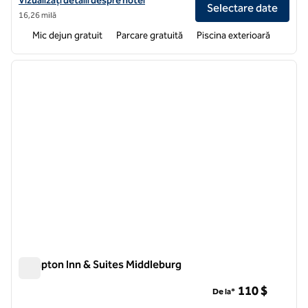
Vizualizați detalii despre hotel
Selectare date
16,26 milă
Mic dejun gratuit
Parcare gratuită
Piscina exterioară
1
/
12
imaginea anterioară
imagin
1 din 12
Hampton Inn & Suites Middleburg
Hampton Inn & Suites Middleburg
110 $
De la*