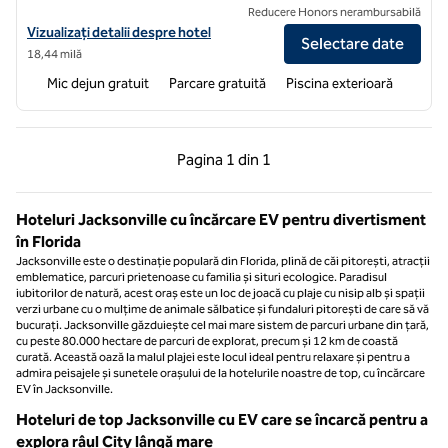
Reducere Honors nerambursabilă
Vizualizați detaliile hotelului Hampton Inn & Suites Middleburg
Vizualizați detalii despre hotel
Selectare date
18,44 milă
Mic dejun gratuit
Parcare gratuită
Piscina exterioară
Pagina anterioară, 1 din 1
Pagina următoare, 1 
Pagina
1 din 1
Pagina 1 din 1
Hoteluri Jacksonville cu încărcare EV pentru divertisment
în Florida
Jacksonville este o destinație populară din Florida, plină de căi pitorești, atracții
emblematice, parcuri prietenoase cu familia și situri ecologice. Paradisul
iubitorilor de natură, acest oraș este un loc de joacă cu plaje cu nisip alb și spații
verzi urbane cu o mulțime de animale sălbatice și fundaluri pitorești de care să vă
bucurați. Jacksonville găzduiește cel mai mare sistem de parcuri urbane din țară,
cu peste 80.000 hectare de parcuri de explorat, precum și 12 km de coastă
curată. Această oază la malul plajei este locul ideal pentru relaxare și pentru a
admira peisajele și sunetele orașului de la hotelurile noastre de top, cu încărcare
EV în Jacksonville.
Hoteluri de top Jacksonville cu EV care se încarcă pentru a
explora râul City lângă mare