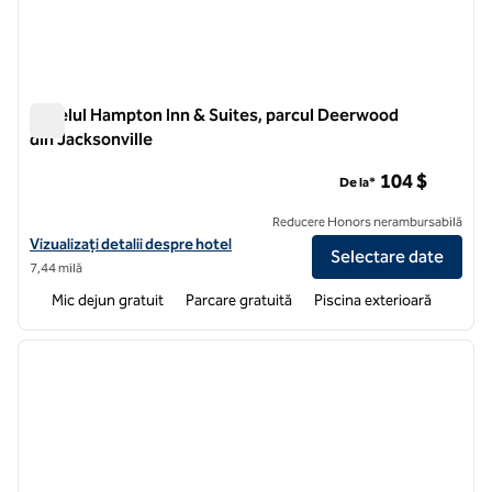
Hotelul Hampton Inn & Suites, parcul Deerwood
din Jacksonville
Hotelul Hampton Inn & Suites, parcul Deerwood din Jacksonvi
104 $
De la*
Reducere Honors nerambursabilă
Vizualizați detaliile hotelului pentru Hotelul Hampton Inn & Suites J
Vizualizați detalii despre hotel
Selectare date
7,44 milă
Mic dejun gratuit
Parcare gratuită
Piscina exterioară
1
/
12
imaginea anterioară
imagin
1 din 12