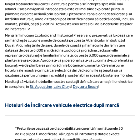
lungul trotuarelor sau cartei, o excursie pentru a se îndrepta spre mări mai
adânci. Calea navigabilă intracoastală este cel mai bine explorată printr-o
plimbare cu barca aeriană prin labirintul pitoresc al canalelor nedeteriorate și al
intrărilor naturale, unde vizitatorii pot identifica natura sălbatică locală, inclusiv
manate, păsări, pești și delfini. Totul este ușor accesibil de la hotelurile stațiilor
de încărcare EV.
Mergi la Timucuan Ecologic and Historical Preserve, o prezervativă luxoasă care
se mândrește cu zone umede de coastă pe coasta Atlanticului, în districtul
Duval. Aici, mlaștinile de sare, dunele de coastă și hamacurile din lemn tare
datează de peste 6.000 ani. Grădina zoologică și grădina Jacksonville
reprezintă o destinație familială minunată, cu peste 3.000 specii de animale și
plante rare și exotice. Apropiați-vă și personalizați-vă cu crima dvs. preferată și
bucurați-vă de plimbarea prin grădinile botanice luxuriante. Cele mai bune
hoteluri ale noastre cu încărcare electrică din Jacksonville așteaptă să vă
găzduiască pentru un sejur incredibil și sustenabil în această bijuterie a Floridei.
Nu uitați să vizitați hotelurile noastre cu stații de încărcare a mașinilor electrice
în apropiere, în
St. Augustine
,
Lake City
și
Daytona Beach
!
Hoteluri de Încărcare vehicule electrice după marcă
*Prețurile se bazează pe disponibilitatea curentă în următoarele 30
de zile și pot fi modificate. Vă rugăm să introduceți datele exacte
pentru a vizualiza prețurile și disponibilitatea aferente.