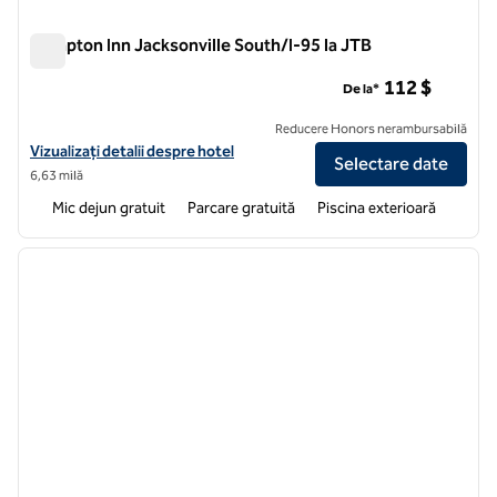
Hampton Inn Jacksonville South/I-95 la JTB
Hampton Inn Jacksonville South/I-95 la JTB
112 $
De la*
Reducere Honors nerambursabilă
Vizualizați detaliile hotelului Hampton Inn Jacksonville South/I-95 la
Vizualizați detalii despre hotel
Selectare date
6,63 milă
Mic dejun gratuit
Parcare gratuită
Piscina exterioară
1
/
12
imaginea anterioară
imagin
1 din 12