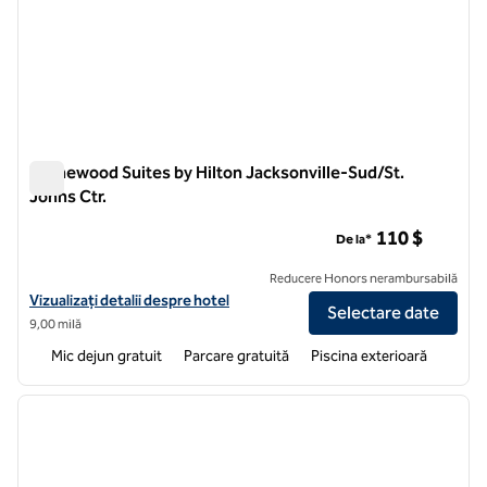
Homewood Suites by Hilton Jacksonville-Sud/St.
Johns Ctr.
Homewood Suites by Hilton Jacksonville-Sud/St. Johns Ctr.
110 $
De la*
Reducere Honors nerambursabilă
Vizualizați detaliile hotelului pentru Homewood Suites by Hilton Jac
Vizualizați detalii despre hotel
Selectare date
9,00 milă
Mic dejun gratuit
Parcare gratuită
Piscina exterioară
1
/
12
imaginea anterioară
imagin
1 din 12