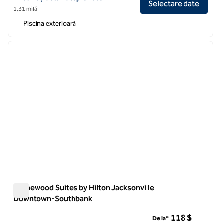
Selectare date
1,31 milă
Piscina exterioară
1
/
12
imaginea anterioară
imagin
1 din 12
Homewood Suites by Hilton Jacksonville
Downtown-Southbank
Homewood Suites by Hilton Jacksonville Downtown-Southb
118 $
De la*