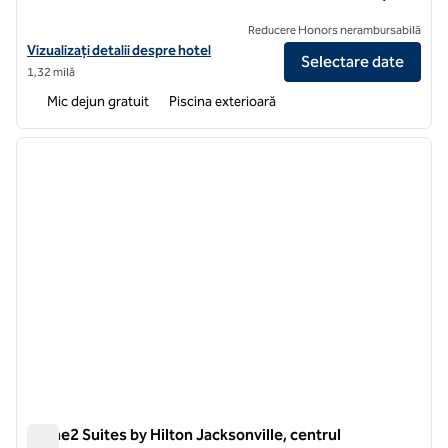
Reducere Honors nerambursabilă
Vizualizați detaliile hotelului pentru Homewood Suites by Hilton J
Vizualizați detalii despre hotel
Selectare date
1,32 milă
Mic dejun gratuit
Piscina exterioară
1
/
12
imaginea anterioară
imagin
1 din 12
Home2 Suites by Hilton Jacksonville, centrul