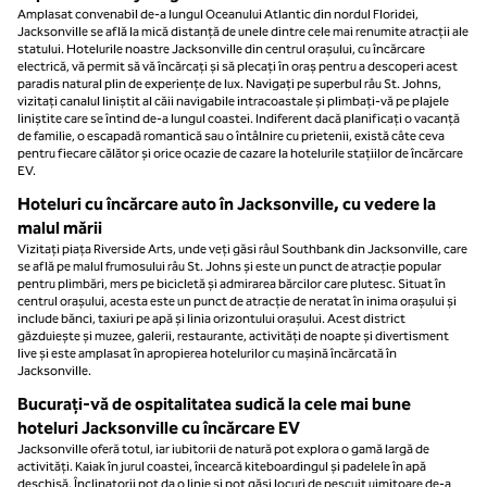
Amplasat convenabil de-a lungul Oceanului Atlantic din nordul Floridei,
Jacksonville se află la mică distanță de unele dintre cele mai renumite atracții ale
statului. Hotelurile noastre Jacksonville din centrul orașului, cu încărcare
electrică, vă permit să vă încărcați și să plecați în oraș pentru a descoperi acest
paradis natural plin de experiențe de lux. Navigați pe superbul râu St. Johns,
vizitați canalul liniștit al căii navigabile intracoastale și plimbați-vă pe plajele
liniștite care se întind de-a lungul coastei. Indiferent dacă planificați o vacanță
de familie, o escapadă romantică sau o întâlnire cu prietenii, există câte ceva
pentru fiecare călător și orice ocazie de cazare la hotelurile stațiilor de încărcare
EV.
Hoteluri cu încărcare auto în Jacksonville, cu vedere la
malul mării
Vizitați piața Riverside Arts, unde veți găsi râul Southbank din Jacksonville, care
se află pe malul frumosului râu St. Johns și este un punct de atracție popular
pentru plimbări, mers pe bicicletă și admirarea bărcilor care plutesc. Situat în
centrul orașului, acesta este un punct de atracție de neratat în inima orașului și
include bănci, taxiuri pe apă și linia orizontului orașului. Acest district
găzduiește și muzee, galerii, restaurante, activități de noapte și divertisment
live și este amplasat în apropierea hotelurilor cu mașină încărcată în
Jacksonville.
Bucurați-vă de ospitalitatea sudică la cele mai bune
hoteluri Jacksonville cu încărcare EV
Jacksonville oferă totul, iar iubitorii de natură pot explora o gamă largă de
activități. Kaiak în jurul coastei, încearcă kiteboardingul și padelele în apă
deschisă. Înclinatorii pot da o linie și pot găsi locuri de pescuit uimitoare de-a