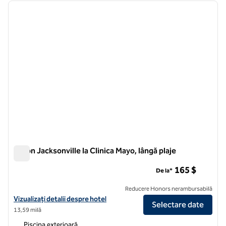
imaginea anterioară
imagin
1 din 12
Hilton Jacksonville la Clinica Mayo, lângă plaje
Hilton Jacksonville la Clinica Mayo, lângă plaje
165 $
De la*
Reducere Honors nerambursabilă
Vizualizați detaliile hotelului Hilton Jacksonville, la Clinica Mayo, lângă
Vizualizați detalii despre hotel
Selectare date
13,59 milă
Piscina exterioară