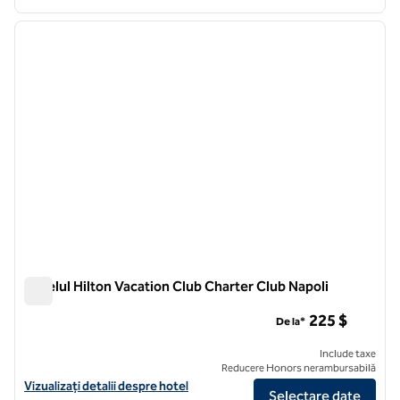
1
/
12
imaginea anterioară
imagin
1 din 12
Hotelul Hilton Vacation Club Charter Club Napoli
Hotelul Hilton Vacation Club Charter Club Napoli
225 $
De la*
Include taxe
Reducere Honors nerambursabilă
Vizualizați detaliile hotelului pentru Hilton Vacation Club Charter Clu
Vizualizați detalii despre hotel
Selectare date