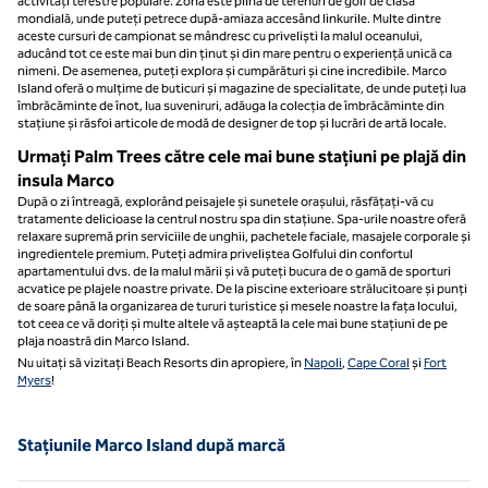
activități terestre populare. Zona este plină de terenuri de golf de clasă
mondială, unde puteți petrece după-amiaza accesând linkurile. Multe dintre
aceste cursuri de campionat se mândresc cu priveliști la malul oceanului,
aducând tot ce este mai bun din ținut și din mare pentru o experiență unică ca
nimeni. De asemenea, puteți explora și cumpărături și cine incredibile. Marco
Island oferă o mulțime de buticuri și magazine de specialitate, de unde puteți lua
îmbrăcăminte de înot, lua suveniruri, adăuga la colecția de îmbrăcăminte din
stațiune și răsfoi articole de modă de designer de top și lucrări de artă locale.
Urmați Palm Trees către cele mai bune stațiuni pe plajă din
insula Marco
După o zi întreagă, explorând peisajele și sunetele orașului, răsfățați-vă cu
tratamente delicioase la centrul nostru spa din stațiune. Spa-urile noastre oferă
relaxare supremă prin serviciile de unghii, pachetele faciale, masajele corporale și
ingredientele premium. Puteți admira priveliștea Golfului din confortul
apartamentului dvs. de la malul mării și vă puteți bucura de o gamă de sporturi
acvatice pe plajele noastre private. De la piscine exterioare strălucitoare și punți
de soare până la organizarea de tururi turistice și mesele noastre la fața locului,
tot ceea ce vă doriți și multe altele vă așteaptă la cele mai bune stațiuni de pe
plaja noastră din Marco Island.
Nu uitați să vizitați Beach Resorts din apropiere, în
Napoli
,
Cape Coral
și
Fort
Myers
!
Stațiunile Marco Island după marcă