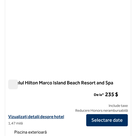
Hotelul Hilton Marco Island Beach Resort and Spa
Hotelul Hilton Marco Island Beach Resort and Spa
235 $
De la*
Include taxe
Reducere Honors nerambursabilă
Vizualizați detaliile hotelului pentru Hilton Marco Island Beach Resor
Vizualizați detalii despre hotel
Selectare date
1,47 milă
Piscina exterioară