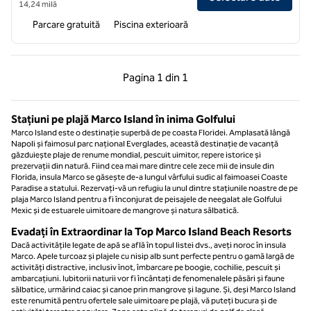
14,24 milă
Parcare gratuită
Piscina exterioară
Pagina anterioară, 1 din 1
Pagina următoare, 1 
Pagina
1 din 1
Pagina 1 din 1
Stațiuni pe plajă Marco Island în inima Golfului
Marco Island este o destinație superbă de pe coasta Floridei. Amplasată lângă
Napoli și faimosul parc național Everglades, această destinație de vacanță
găzduiește plaje de renume mondial, pescuit uimitor, repere istorice și
prezervații din natură. Fiind cea mai mare dintre cele zece mii de insule din
Florida, insula Marco se găsește de-a lungul vârfului sudic al faimoasei Coaste
Paradise a statului. Rezervați-vă un refugiu la unul dintre stațiunile noastre de pe
plaja Marco Island pentru a fi înconjurat de peisajele de neegalat ale Golfului
Mexic și de estuarele uimitoare de mangrove și natura sălbatică.
Evadați în Extraordinar la Top Marco Island Beach Resorts
Dacă activitățile legate de apă se află în topul listei dvs., aveți noroc în insula
Marco. Apele turcoaz și plajele cu nisip alb sunt perfecte pentru o gamă largă de
activități distractive, inclusiv înot, îmbarcare pe boogie, cochilie, pescuit și
ambarcațiuni. Iubitorii naturii vor fi încântați de fenomenalele păsări și faune
sălbatice, urmărind caiac și canoe prin mangrove și lagune. Și, deși Marco Island
este renumită pentru ofertele sale uimitoare pe plajă, vă puteți bucura și de