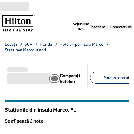
Salt la conținut
,
deschide o filă nouă
Sejururile
Înscriere
Conectați-vă
dvs.
Locații
/
SUA
/
Florida
/
Hoteluri pe insula Marco
/
Stațiunea Marco Island
Comparați
Parcare gratuită 
hoteluri
Filtre sugerate
Stațiunile din insula Marco,
FL
Florida
Se afișează 2 hotel
1
/
12
Se afișează 2 hotel
imaginea anterioară
imagin
1 din 12