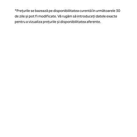
*Prețurile se bazează pe disponibilitatea curentă în următoarele 30
de zile și pot fi modificate. Vă rugăm să introduceți datele exacte
pentru a vizualiza prețurile și disponibilitatea aferente.