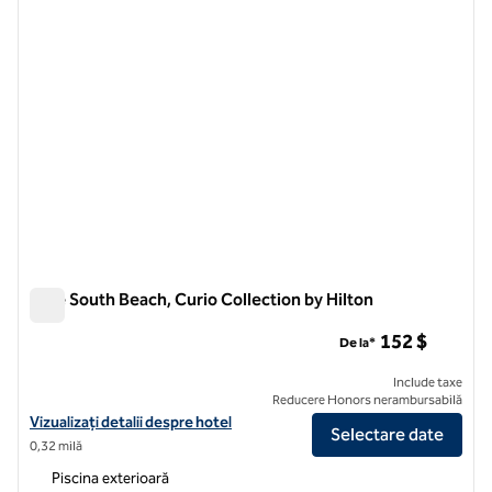
Gale South Beach, Curio Collection by Hilton
Gale South Beach, Curio Collection by Hilton
152 $
De la*
Include taxe
Reducere Honors nerambursabilă
Vizualizați detaliile hotelului pentru Gale South Beach, Curio Collecti
Vizualizați detalii despre hotel
Selectare date
0,32 milă
Piscina exterioară