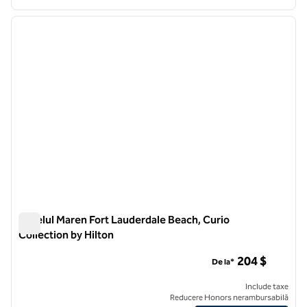
1
/
12
imaginea anterioară
imagin
1 din 12
Hotelul Maren Fort Lauderdale Beach, Curio
Collection by Hilton
Hotelul Maren Fort Lauderdale Beach, Curio Collection by Hil
204 $
De la*
Include taxe
Reducere Honors nerambursabilă