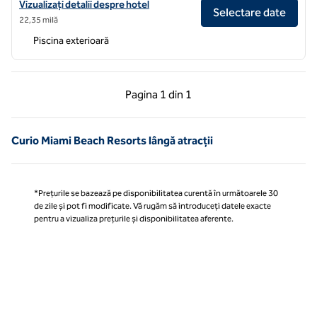
Vizualizați detaliile hotelului pentru Hotel Maren Fort Lauderdale Bea
Vizualizați detalii despre hotel
Selectare date
22,35 milă
Piscina exterioară
Pagina anterioară, 1 din 1
Pagina următoare, 1 
Pagina
1 din 1
Pagina 1 din 1
Curio Miami Beach Resorts lângă atracții
*Prețurile se bazează pe disponibilitatea curentă în următoarele 30
de zile și pot fi modificate. Vă rugăm să introduceți datele exacte
pentru a vizualiza prețurile și disponibilitatea aferente.