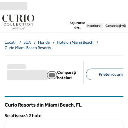
Salt la conținut
,
deschide o filă nouă
Sejururile
Înscriere
Conectați-vă
dvs.
Locații
/
SUA
/
Florida
/
Hoteluri Miami Beach
/
Curio Miami Beach Resorts
Comparați
Prieten cu anima
hoteluri
Filtre sugerate
Curio Resorts din Miami Beach,
FL
Florida
Se afișează 2 hotel
1
/
12
Se afișează 2 hotel
imaginea anterioară
imagin
1 din 12