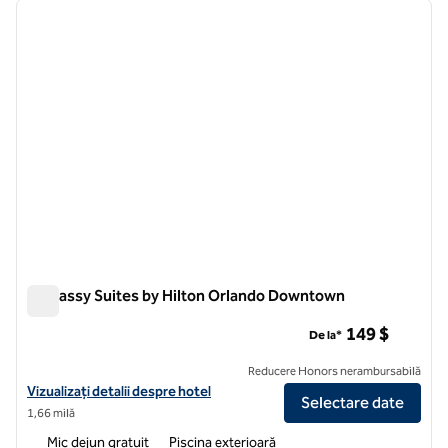
imaginea anterioară
imagin
1 din 12
Embassy Suites by Hilton Orlando Downtown
Embassy Suites by Hilton Orlando Downtown
149 $
De la*
Reducere Honors nerambursabilă
Vizualizați detaliile hotelului pentru Embassy Suites by Hilton Orl
Vizualizați detalii despre hotel
Selectare date
1,66 milă
Mic dejun gratuit
Piscina exterioară