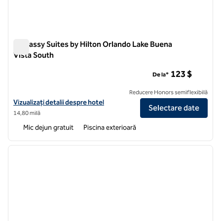
Embassy Suites by Hilton Orlando Lake Buena
Vista South
Embassy Suites by Hilton Orlando Lake Buena Vista South
123 $
De la*
Reducere Honors semiflexibilă
Vizualizați detaliile hotelului pentru Embassy Suites by Hilton Orlan
Vizualizați detalii despre hotel
Selectare date
14,80 milă
Mic dejun gratuit
Piscina exterioară
1
/
13
imaginea anterioară
imagin
1 din 13