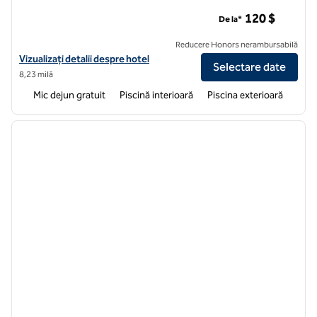
Embassy Suites by Hilton Orlando International Drive Conve
120 $
De la*
Reducere Honors nerambursabilă
Vizualizați detaliile hotelului pentru Embassy Suites by Hilton Orlan
Vizualizați detalii despre hotel
Selectare date
8,23 milă
Mic dejun gratuit
Piscină interioară
Piscina exterioară
1
/
12
imaginea anterioară
imagin
1 din 12