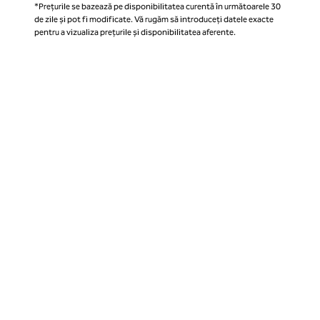
*Prețurile se bazează pe disponibilitatea curentă în următoarele 30
de zile și pot fi modificate. Vă rugăm să introduceți datele exacte
pentru a vizualiza prețurile și disponibilitatea aferente.