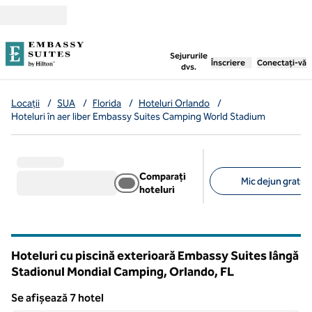
Salt la conținut
,
deschide o filă nouă
Sejururile
Înscriere
Conectați-vă
dvs.
Locații
/
SUA
/
Florida
/
Hoteluri Orlando
/
Hoteluri în aer liber Embassy Suites Camping World Stadium
Comparați
Mic dejun gratuit 
hoteluri
Filtre sugerate
Hoteluri cu piscină exterioară Embassy Suites lângă
Stadionul Mondial Camping, Orlando,
FL
Florida
Se afișează 7 hotel
1
/
12
Se afișează 7 hotel