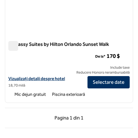
Embassy Suites by Hilton Orlando Sunset Walk
Embassy Suites by Hilton Orlando Sunset Walk
170 $
De la*
Include taxe
Reducere Honors nerambursabilă
Vizualizați detaliile hotelului pentru Embassy Suites by Hilton Orlan
Vizualizați detalii despre hotel
Selectare date
18,70 milă
Mic dejun gratuit
Piscina exterioară
Pagina anterioară, 1 din 1
Pagina următoare, 1 
Pagina
1 din 1
Pagina 1 din 1