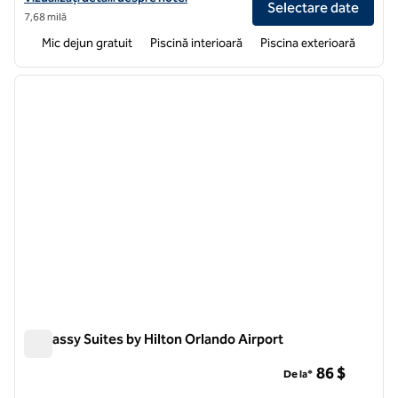
Selectare date
7,68 milă
Mic dejun gratuit
Piscină interioară
Piscina exterioară
1
/
12
imaginea anterioară
imagin
1 din 12
Embassy Suites by Hilton Orlando Airport
Embassy Suites by Hilton Orlando Airport
86 $
De la*