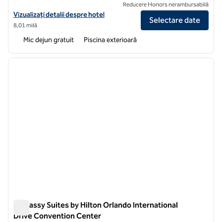
Reducere Honors nerambursabilă
Vizualizați detaliile hotelului pentru Embassy Suites by Hilton Orland
Vizualizați detalii despre hotel
Selectare date
8,01 milă
Mic dejun gratuit
Piscina exterioară
1
/
12
imaginea anterioară
imagin
1 din 12
Embassy Suites by Hilton Orlando International
Drive Convention Center