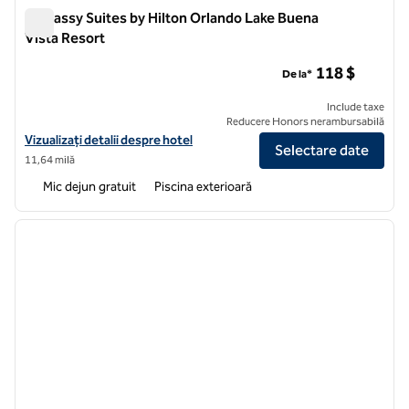
Embassy Suites by Hilton Orlando Lake Buena
Vista Resort
Embassy Suites by Hilton Orlando Lake Buena Vista Resort
118 $
De la*
Include taxe
Reducere Honors nerambursabilă
Vizualizați detaliile hotelului pentru Embassy Suites by Hilton Orlan
Vizualizați detalii despre hotel
Selectare date
11,64 milă
Mic dejun gratuit
Piscina exterioară
1
/
12
imaginea anterioară
imagin
1 din 12