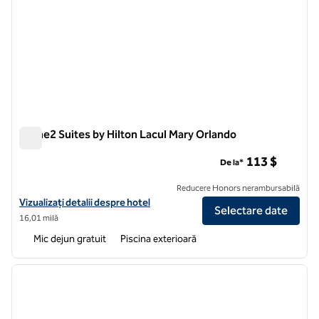
Home2 Suites by Hilton Lacul Mary Orlando
Home2 Suites by Hilton Lacul Mary Orlando
113 $
De la*
Reducere Honors nerambursabilă
Vizualizați detaliile hotelului pentru Home2 Suites by Hilton Lake Ma
Vizualizați detalii despre hotel
Selectare date
16,01 milă
Mic dejun gratuit
Piscina exterioară
1
/
12
imaginea anterioară
imagin
1 din 12