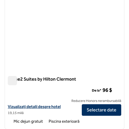
Home2 Suites by Hilton Clermont
Home2 Suites by Hilton Clermont
96 $
De la*
Reducere Honors nerambursabilă
Vizualizați detaliile hotelului pentru Home2 Suites by Hilton Clermon
Vizualizați detalii despre hotel
Selectare date
19,15 milă
Mic dejun gratuit
Piscina exterioară
1
/
12