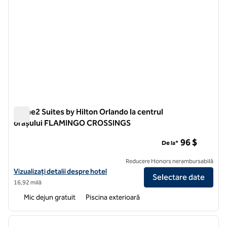
Home2 Suites by Hilton Orlando la centrul
orașului FLAMINGO CROSSINGS
Home2 Suites by Hilton Orlando la centrul orașului FLAMI
96 $
De la*
Reducere Honors nerambursabilă
Vizualizați detaliile hotelului pentru Home2 Suites by Hilton Orl
Vizualizați detalii despre hotel
Selectare date
16,92 milă
Mic dejun gratuit
Piscina exterioară
1
/
12
imaginea anterioară
imagin
1 din 12