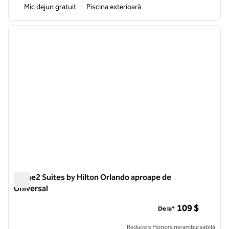
Mic dejun gratuit
Piscina exterioară
1
/
12
imaginea anterioară
imagin
1 din 12
Home2 Suites by Hilton Orlando aproape de
Universal
Home2 Suites by Hilton Orlando aproape de Universal
109 $
De la*
Reducere Honors nerambursabilă