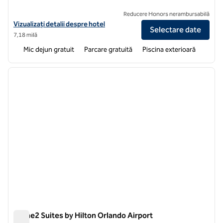
Reducere Honors nerambursabilă
Vizualizați detaliile hotelului pentru Home2 Suites by Hilton Orlando
Vizualizați detalii despre hotel
Selectare date
7,18 milă
Mic dejun gratuit
Parcare gratuită
Piscina exterioară
1
/
12
imaginea anterioară
imagin
1 din 12
Home2 Suites by Hilton Orlando Airport