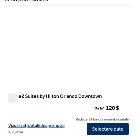
1
/
12
Se afișează 14 hotel
imaginea anterioară
imagin
1 din 12
Home2 Suites by Hilton Orlando Downtown
Home2 Suites by Hilton Orlando Downtown
120 $
De la*
Reducere Honors nerambursabilă
Vizualizați detaliile hotelului pentru Home2 Suites by Hilton Orlan
Vizualizați detalii despre hotel
Selectare date
1,70 milă