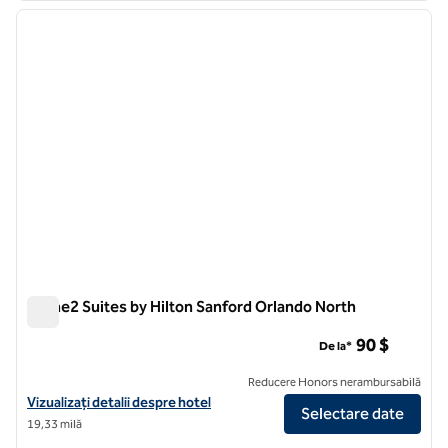
imaginea anterioară
imagin
1 din 12
Home2 Suites by Hilton Sanford Orlando North
Home2 Suites by Hilton Sanford Orlando North
90 $
De la*
Reducere Honors nerambursabilă
Vizualizați detaliile hotelului pentru Home2 Suites by Hilton Sanford
Vizualizați detalii despre hotel
Selectare date
19,33 milă