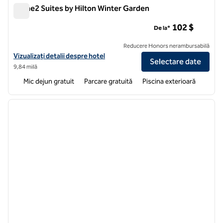
Home2 Suites by Hilton Winter Garden
Home2 Suites by Hilton Winter Garden
102 $
De la*
Reducere Honors nerambursabilă
Vizualizați detaliile hotelului pentru Home2 Suites by Hilton Winter 
Vizualizați detalii despre hotel
Selectare date
9,84 milă
Mic dejun gratuit
Parcare gratuită
Piscina exterioară
1
/
12
imaginea anterioară
imagin
1 din 12