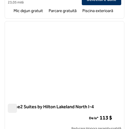
23,05 milă
Mic dejun gratuit
Parcare gratuită
Piscina exterioară
1
/
12
imaginea anterioară
imagin
1 din 12
Home2 Suites by Hilton Lakeland North I-4
Home2 Suites by Hilton Lakeland North I-4
113 $
De la*
Reducere Honors nerambursabilă