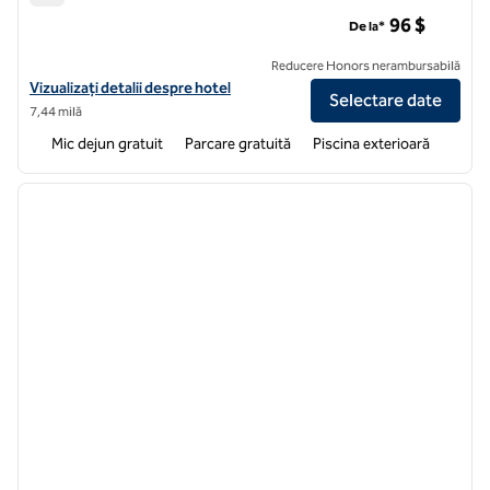
Home2 Suites by Hilton Orlando Airport
96 $
De la*
Reducere Honors nerambursabilă
Vizualizați detaliile hotelului pentru Home2 Suites by Hilton Orlando 
Vizualizați detalii despre hotel
Selectare date
7,44 milă
Mic dejun gratuit
Parcare gratuită
Piscina exterioară
1
/
6
imaginea anterioară
imagin
1 din 6