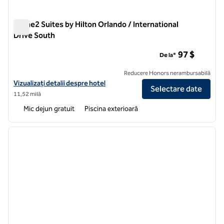
Home2 Suites by Hilton Orlando / International
Drive South
Home2 Suites by Hilton Orlando / International Drive South
97 $
De la*
Reducere Honors nerambursabilă
Vizualizați detaliile hotelului pentru Home2 Suites by Hilton Orlando 
Vizualizați detalii despre hotel
Selectare date
11,52 milă
Mic dejun gratuit
Piscina exterioară
1
/
12
imaginea anterioară
imagin
1 din 12