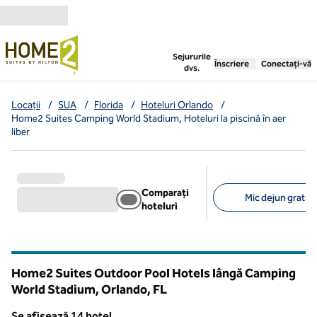
Salt la conținut
,
deschide o filă nouă
Sejururile
Înscriere
Conectați-vă
dvs.
Locații
/
SUA
/
Florida
/
Hoteluri Orlando
/
Home2 Suites Camping World Stadium, Hoteluri la piscină în aer
liber
Comparați
Mic dejun gratuit
hoteluri
Filtre sugerate
Home2 Suites Outdoor Pool Hotels lângă Camping
World Stadium, Orlando,
FL
Florida
Se afișează 14 hotel