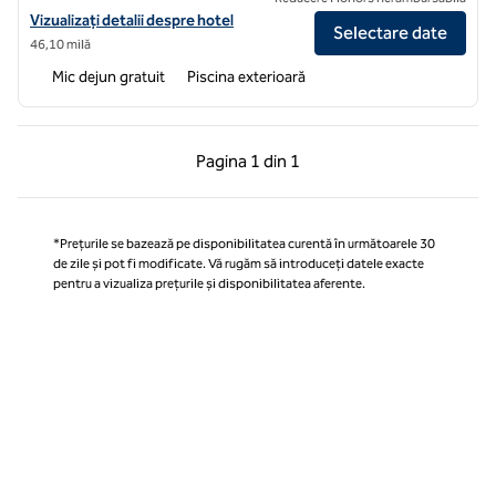
Vizualizați detaliile hotelului pentru Home2 Suites by Hilton Lakeland
Vizualizați detalii despre hotel
Selectare date
46,10 milă
Mic dejun gratuit
Piscina exterioară
Pagina anterioară, 1 din 1
Pagina următoare, 1 
Pagina
1 din 1
Pagina 1 din 1
*Prețurile se bazează pe disponibilitatea curentă în următoarele 30
de zile și pot fi modificate. Vă rugăm să introduceți datele exacte
pentru a vizualiza prețurile și disponibilitatea aferente.