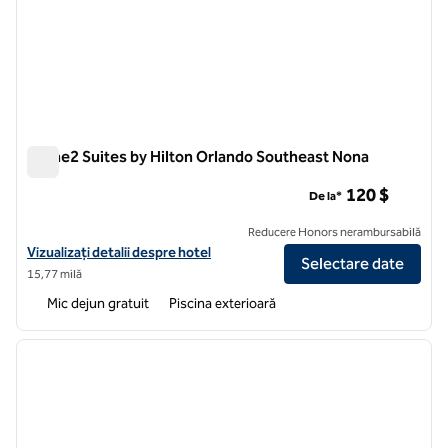
Home2 Suites by Hilton Orlando Southeast Nona
Home2 Suites by Hilton Orlando Southeast Nona
120 $
De la*
Reducere Honors nerambursabilă
Vizualizați detaliile hotelului pentru Home2 Suites by Hilton Orland
Vizualizați detalii despre hotel
Selectare date
15,77 milă
Mic dejun gratuit
Piscina exterioară
1
/
12
imaginea anterioară
imagin
1 din 12