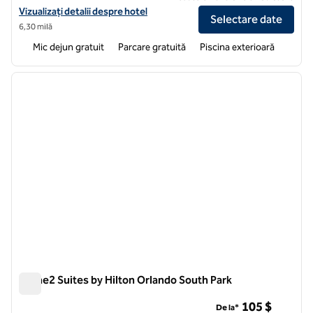
Vizualizați detaliile hotelului pentru Home2 Suites by Hilton Orlando
Vizualizați detalii despre hotel
Selectare date
6,30 milă
Mic dejun gratuit
Parcare gratuită
Piscina exterioară
1
/
12
imaginea anterioară
imagin
1 din 12
Home2 Suites by Hilton Orlando South Park
Home2 Suites by Hilton Orlando South Park
105 $
De la*