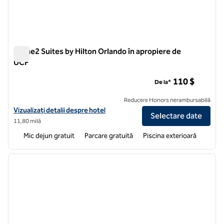
Home2 Suites by Hilton Orlando în apropiere de
UCF
Home2 Suites by Hilton Orlando în apropiere de UCF
110 $
De la*
Reducere Honors nerambursabilă
Vizualizați detaliile hotelului pentru Home2 Suites by Hilton Orlando
Vizualizați detalii despre hotel
Selectare date
11,80 milă
Mic dejun gratuit
Parcare gratuită
Piscina exterioară
1
/
12
imaginea anterioară
imagin
1 din 12