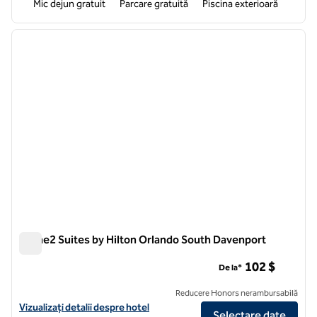
Mic dejun gratuit
Parcare gratuită
Piscina exterioară
1
/
12
imaginea anterioară
imagin
1 din 12
Home2 Suites by Hilton Orlando South Davenport
Home2 Suites by Hilton Orlando South Davenport
102 $
De la*
Reducere Honors nerambursabilă
Vizualizați detaliile hotelului pentru Home2 Suites by Hilton Orland
Vizualizați detalii despre hotel
Selectare date