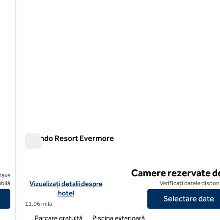
Orlando Resort Evermore
Orlando Resort Evermore
Camere rezervate d
taxe
re
Vizualizați detaliile hotelului pentru Evermore Orlando Resort
bilă
Vizualizați detalii despre
Verificați datele dispon
hotel
Selectare date
11,96 milă
Parcare gratuită
Piscina exterioară