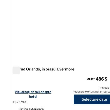
Conrad Orlando, în orașul Evermore
Conrad Orlando, în orașul Evermore
486 $
De la*
Include 
Vizualizați detaliile hotelului pentru Conrad Orlando, la Evermo
Vizualizați detalii despre
Reducere Honors nerambursa
hotel
Selectare date
11,72 milă
Piscina exterioară