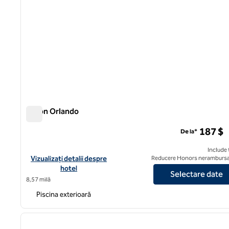
Hilton Orlando
Hilton Orlando
187 $
De la*
Include 
Vizualizați detaliile hotelului Hilton Orlando
Vizualizați detalii despre
Reducere Honors nerambursa
hotel
Selectare date
8,57 milă
Piscina exterioară
imaginea anterioară
1 din 9