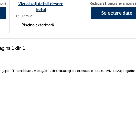
 oficial Walt Disney World®
Vizualizați detaliile hotelului Waldorf Astoria Orlando - Un hotel
bilă
Vizualizați detalii despre
Reducere Honors nerambursa
hotel
Selectare date
15,07 milă
Piscina exterioară
 anterioară, 1 din 1
Pagina următoare, 1 din 1
agina
1 din 1
Pagina 1 din 1
 și pot fi modificate. Vă rugăm să introduceți datele exacte pentru a vizualiza prețurile