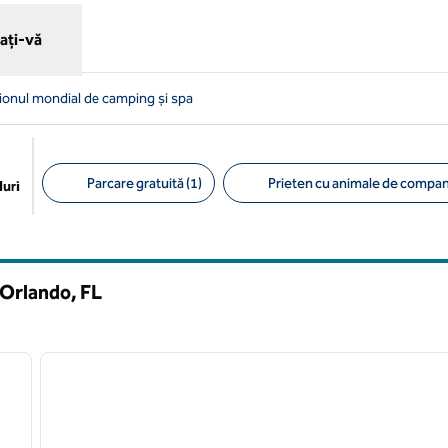
ați-vă
dionul mondial de camping și spa
Parcare gratuită (1)
Prieten cu animale de compani
uri
Filtre sugerate
 Orlando,
FL
/
12
1
imaginea următoare
imaginea anterioară
1 din 12