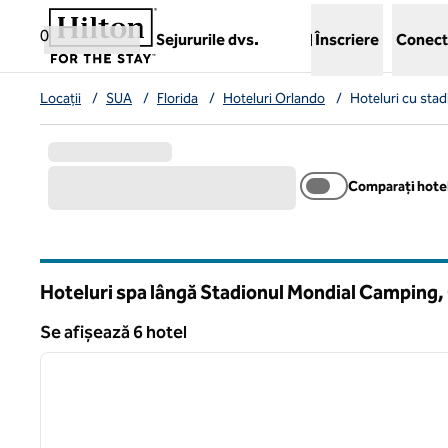
Salt la conținut
,
deschide o filă nouă
0
Sejururile dvs.
Înscriere
Conect
Locații
/
SUA
/
Florida
/
Hoteluri Orlando
/
Hoteluri cu sta
Comparați hotel
Hoteluri spa lângă Stadionul Mondial Camping,
Florida
Se afișează 6 hotel
1
Se afișează 6 hotel
imaginea anterioară
1 din 12