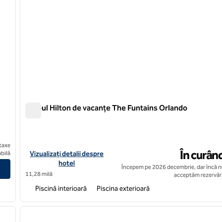
Clubul Hilton de vacanțe The Funtains Orlando
Clubul Hilton de vacanțe The Funtains Orlando
taxe
În curân
Vizualizați detaliile hotelului Hilton Vacation Club The Fountain
bilă
Vizualizați detalii despre
hotel
Începem pe 2026 decembrie, dar încă n
11,28 milă
acceptăm rezervări
Piscină interioară
Piscina exterioară
1
/
9
1
imaginea următoare
imaginea anterioară
1 din 12