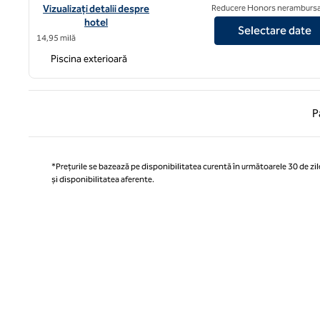
Vizualizați detaliile hotelului Signia by Hilton Orlando - Un hotel
Vizualizați detalii despre
Reducere Honors nerambursa
hotel
Selectare date
14,95 milă
Piscina exterioară
Pagina
P
*Prețurile se bazează pe disponibilitatea curentă în următoarele 30 de zile
și disponibilitatea aferente.