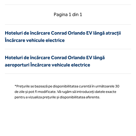
Pagina anterioară, 1 din 1
Pagina următoare, 1 
Pagina
1 din 1
Pagina 1 din 1
Hoteluri de încărcare Conrad Orlando EV lângă atracții
Încărcare vehicule electrice
Hoteluri de încărcare Conrad Orlando EV lângă
aeroporturi Încărcare vehicule electrice
*Prețurile se bazează pe disponibilitatea curentă în următoarele 30
de zile și pot fi modificate. Vă rugăm să introduceți datele exacte
pentru a vizualiza prețurile și disponibilitatea aferente.