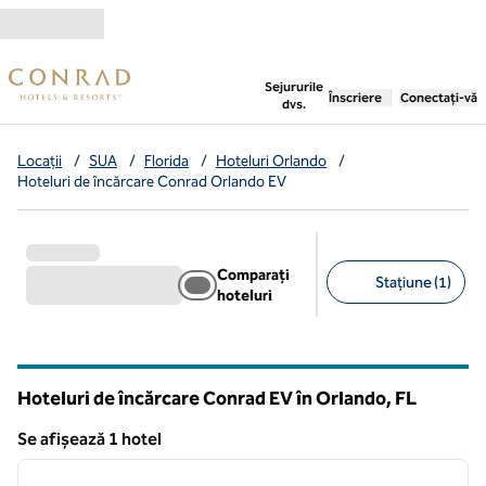
Salt la conținut
,
deschide o filă nouă
Sejururile
Înscriere
Conectați-vă
dvs.
Locații
/
SUA
/
Florida
/
Hoteluri Orlando
/
Hoteluri de încărcare Conrad Orlando EV
Comparați
Stațiune (1)
hoteluri
Filtre sugerate
Hoteluri de încărcare Conrad EV în Orlando,
FL
Florida
Se afișează 1 hotel
1
/
9
Se afișează 1 hotel
imaginea anterioară
imagin
1 din 9