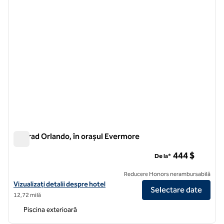
Conrad Orlando, în orașul Evermore
Conrad Orlando, în orașul Evermore
444 $
De la*
Reducere Honors nerambursabilă
Vizualizați detaliile hotelului pentru Conrad Orlando, la Evermore
Vizualizați detalii despre hotel
Selectare date
12,72 milă
Piscina exterioară