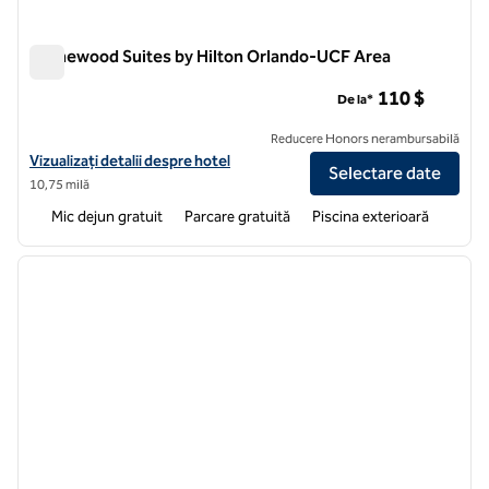
Homewood Suites by Hilton Orlando-UCF Area
Homewood Suites by Hilton Orlando-UCF Area
110 $
De la*
Reducere Honors nerambursabilă
Vizualizați detaliile hotelului pentru Homewood Suites by Hilton Or
Vizualizați detalii despre hotel
Selectare date
10,75 milă
Mic dejun gratuit
Parcare gratuită
Piscina exterioară
1
/
12
imaginea anterioară
imagin
1 din 12