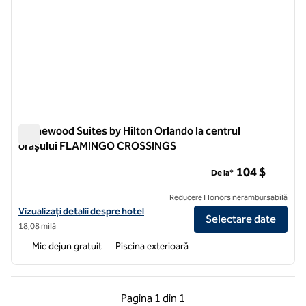
Homewood Suites by Hilton Orlando la centrul
orașului FLAMINGO CROSSINGS
Homewood Suites by Hilton Orlando la centrul orașului F
104 $
De la*
Reducere Honors nerambursabilă
Vizualizați detalii despre hotel pentru Homewood Suites by Hilto
Vizualizați detalii despre hotel
Selectare date
18,08 milă
Mic dejun gratuit
Piscina exterioară
Pagina anterioară, 1 din 1
Pagina următoare, 1 
Pagina
1 din 1
Pagina 1 din 1