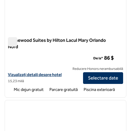
Homewood Suites by Hilton Lacul Mary Orlando
Nord
Homewood Suites by Hilton Lacul Mary Orlando Nord
86 $
De la*
Reducere Honors nerambursabilă
Vizualizați detaliile hotelului pentru Homewood Suites by Hilton Lak
Vizualizați detalii despre hotel
Selectare date
15,23 milă
Mic dejun gratuit
Parcare gratuită
Piscina exterioară
1
/
12
imaginea anterioară
imagin
1 din 12