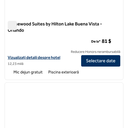
Homewood Suites by Hilton Lake Buena Vista -
Orlando
Homewood Suites by Hilton Lake Buena Vista - Orlando
81 $
De la*
Reducere Honors nerambursabilă
Vizualizați detaliile hotelului pentru Homewood Suites by Hilton Lak
Vizualizați detalii despre hotel
Selectare date
12,23 milă
Mic dejun gratuit
Piscina exterioară
1
/
12
imaginea anterioară
imagin
1 din 12