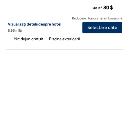
Homewood Suites by Hilton Orlando-International Drive/Co
80 $
De la*
Reducere Honors nerambursabilă
Vizualizați detaliile hotelului pentru Homewood Suites by Hilton Or
Vizualizați detalii despre hotel
Selectare date
8,96 milă
Mic dejun gratuit
Piscina exterioară
1
/
12
imaginea anterioară
imagin
1 din 12