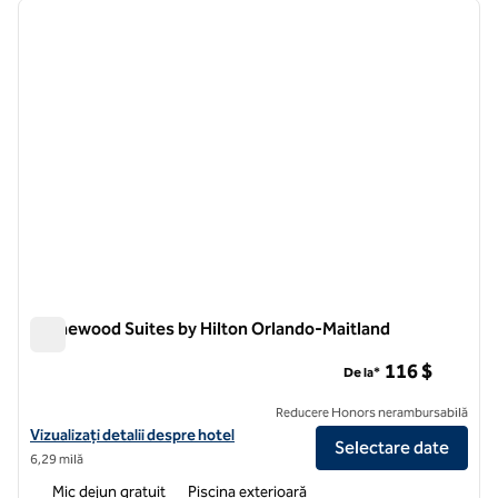
imaginea anterioară
imagin
1 din 12
Homewood Suites by Hilton Orlando-Maitland
Homewood Suites by Hilton Orlando-Maitland
116 $
De la*
Reducere Honors nerambursabilă
Vizualizați detaliile hotelului pentru Homewood Suites by Hilton Orl
Vizualizați detalii despre hotel
Selectare date
6,29 milă
Mic dejun gratuit
Piscina exterioară