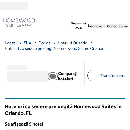
Salt la conținut
,
deschide o filă nouă
Sejururile
Înscriere
Conectați-vă
dvs.
Locații
/
SUA
/
Florida
/
Hoteluri Orlando
/
Hoteluri cu ședere prelungită Homewood Suites Orlando
Comparați
Transfer aeropor
hoteluri
Filtre sugerate
Hoteluri cu ședere prelungită Homewood Suites în
Orlando,
FL
Florida
Se afișează 9 hotel
1
/
12
Se afișează 9 hotel