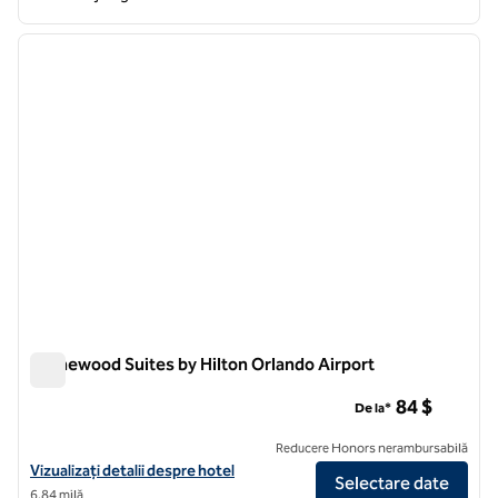
1
/
11
imaginea anterioară
imagin
1 din 11
Homewood Suites by Hilton Orlando Airport
Homewood Suites by Hilton Orlando Airport
84 $
De la*
Reducere Honors nerambursabilă
Vizualizați detaliile hotelului pentru Homewood Suites by Hilton Orla
Vizualizați detalii despre hotel
Selectare date
6,84 milă