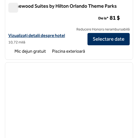
Homewood Suites by Hilton Orlando Theme Parks
Homewood Suites by Hilton Orlando Theme Parks
81 $
De la*
Reducere Honors nerambursabilă
Vizualizați detaliile hotelului pentru Homewood Suites by Hilton Or
Vizualizați detalii despre hotel
Selectare date
10,72 milă
Mic dejun gratuit
Piscina exterioară
1
/
12
imaginea anterioară
imagin
1 din 12