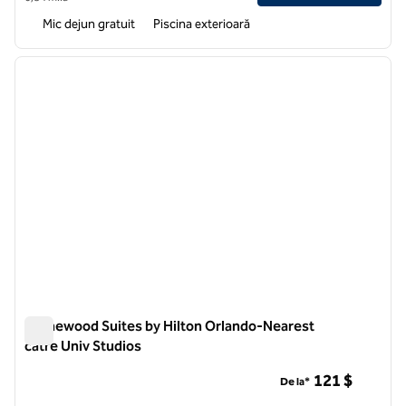
Mic dejun gratuit
Piscina exterioară
1
/
11
imaginea anterioară
imagin
1 din 11
Homewood Suites by Hilton Orlando-Nearest
către Univ Studios
Homewood Suites by Hilton Orlando-Nearest către Univ Stu
121 $
De la*