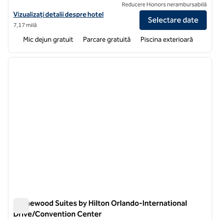
Reducere Honors nerambursabilă
Vizualizați detaliile hotelului pentru Homewood Suites by Hilton Orl
Vizualizați detalii despre hotel
Selectare date
7,17 milă
Mic dejun gratuit
Parcare gratuită
Piscina exterioară
1
/
12
imaginea anterioară
imagin
1 din 12
Homewood Suites by Hilton Orlando-International
Drive/Convention Center