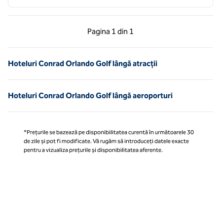
Pagina anterioară, 1 din 1
Pagina următoare, 1 
Pagina
1 din 1
Pagina 1 din 1
Hoteluri Conrad Orlando Golf lângă atracții
Hoteluri Conrad Orlando Golf lângă aeroporturi
*Prețurile se bazează pe disponibilitatea curentă în următoarele 30
de zile și pot fi modificate. Vă rugăm să introduceți datele exacte
pentru a vizualiza prețurile și disponibilitatea aferente.