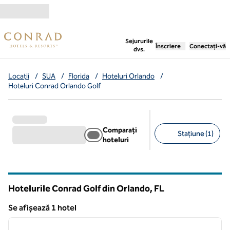
Salt la conținut
,
deschide o filă nouă
Sejururile
Înscriere
Conectați-vă
dvs.
Locații
/
SUA
/
Florida
/
Hoteluri Orlando
/
Hoteluri Conrad Orlando Golf
Comparați
Stațiune (1)
hoteluri
Filtre sugerate
Hotelurile Conrad Golf din Orlando,
FL
Florida
Se afișează 1 hotel
1
/
9
Se afișează 1 hotel
imaginea anterioară
imagin
1 din 9