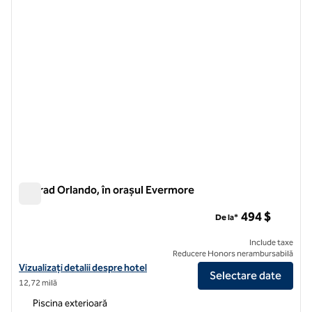
Conrad Orlando, în orașul Evermore
Conrad Orlando, în orașul Evermore
494 $
De la*
Include taxe
Reducere Honors nerambursabilă
Vizualizați detaliile hotelului pentru Conrad Orlando, la Evermore
Vizualizați detalii despre hotel
Selectare date
12,72 milă
Piscina exterioară