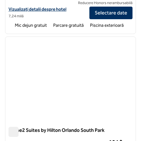
Reducere Honors nerambursabilă
Vizualizați detaliile hotelului pentru Home2 Suites by Hilton Orlando
Vizualizați detalii despre hotel
Selectare date
7,24 milă
Mic dejun gratuit
Parcare gratuită
Piscina exterioară
1
/
12
imaginea anterioară
imagin
1 din 12
Home2 Suites by Hilton Orlando South Park
Home2 Suites by Hilton Orlando South Park