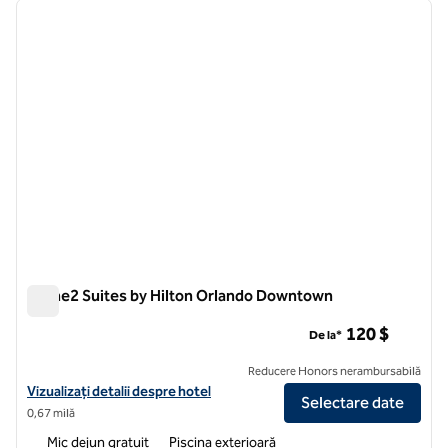
imaginea anterioară
imagin
1 din 12
Home2 Suites by Hilton Orlando Downtown
Home2 Suites by Hilton Orlando Downtown
120 $
De la*
Reducere Honors nerambursabilă
Vizualizați detaliile hotelului pentru Home2 Suites by Hilton Orlan
Vizualizați detalii despre hotel
Selectare date
0,67 milă
Mic dejun gratuit
Piscina exterioară