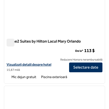
Home2 Suites by Hilton Lacul Mary Orlando
Home2 Suites by Hilton Lacul Mary Orlando
113 $
De la*
Reducere Honors nerambursabilă
Vizualizați detaliile hotelului pentru Home2 Suites by Hilton Lake Ma
Vizualizați detalii despre hotel
Selectare date
15,87 milă
Mic dejun gratuit
Piscina exterioară
1
/
12
imaginea anterioară
imagin
1 din 12