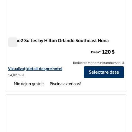
Home2 Suites by Hilton Orlando Southeast Nona
Home2 Suites by Hilton Orlando Southeast Nona
120 $
De la*
Reducere Honors nerambursabilă
Vizualizați detaliile hotelului pentru Home2 Suites by Hilton Orland
Vizualizați detalii despre hotel
Selectare date
14,82 milă
Mic dejun gratuit
Piscina exterioară
1
/
12
imaginea anterioară
imagin
1 din 12