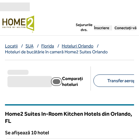
Salt la conținut
,
deschide o filă nouă
Sejururile
Înscriere
Conectați-vă
dvs.
Locații
/
SUA
/
Florida
/
Hoteluri Orlando
/
Hoteluri de bucătărie în cameră Home2 Suites Orlando
Comparați
Transfer aeropor
hoteluri
Filtre sugerate
Home2 Suites In-Room Kitchen Hotels din Orlando,
FL
Florida
Se afișează 10 hotel
1
/
12
Se afișează 10 hotel