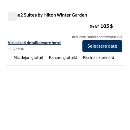
Home2 Suites by Hilton Winter Garden
Home2 Suites by Hilton Winter Garden
103 $
De la*
Reducere Honors nerambursabilă
Vizualizați detaliile hotelului pentru Home2 Suites by Hilton Winter 
Vizualizați detalii despre hotel
Selectare date
11,37 milă
Mic dejun gratuit
Parcare gratuită
Piscina exterioară
1
/
12
imaginea anterioară
imagin
1 din 12