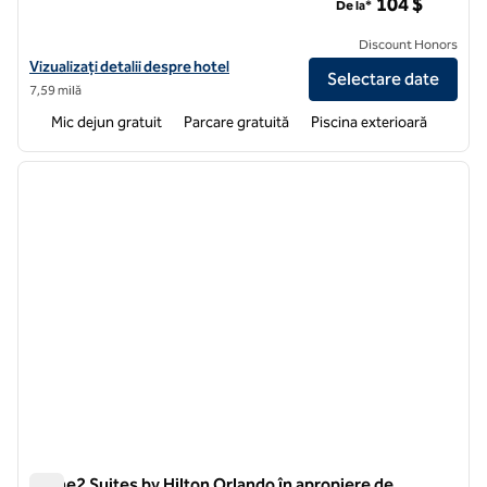
104 $
De la*
Discount Honors
Vizualizați detaliile hotelului pentru Home2 Suites by Hilton Orlando
Vizualizați detalii despre hotel
Selectare date
7,59 milă
Mic dejun gratuit
Parcare gratuită
Piscina exterioară
1
/
12
imaginea anterioară
imagin
1 din 12
Home2 Suites by Hilton Orlando în apropiere de