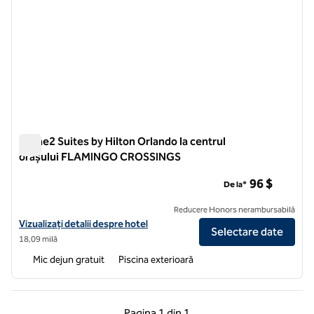
Home2 Suites by Hilton Orlando la centrul
orașului FLAMINGO CROSSINGS
Home2 Suites by Hilton Orlando la centrul orașului FLAMI
96 $
De la*
Reducere Honors nerambursabilă
Vizualizați detaliile hotelului pentru Home2 Suites by Hilton Orl
Vizualizați detalii despre hotel
Selectare date
18,09 milă
Mic dejun gratuit
Piscina exterioară
Pagina anterioară, 1 din 1
Pagina următoare, 1 
Pagina
1 din 1