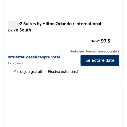
Home2 Suites by Hilton Orlando / International
Drive South
Home2 Suites by Hilton Orlando / International Drive South
97 $
De la*
Reducere Honors nerambursabilă
Vizualizați detaliile hotelului pentru Home2 Suites by Hilton Orlando 
Vizualizați detalii despre hotel
Selectare date
12,23 milă
Mic dejun gratuit
Piscina exterioară
1
/
12
imaginea anterioară
imagin
1 din 12