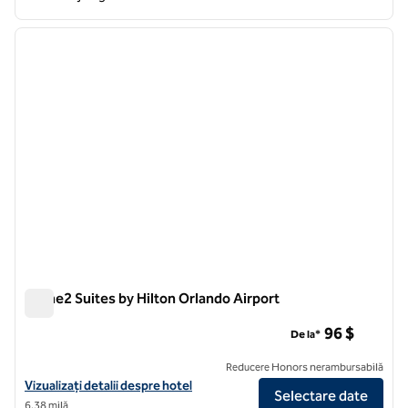
1
/
12
imaginea anterioară
imagin
1 din 12
Home2 Suites by Hilton Orlando Airport
Home2 Suites by Hilton Orlando Airport
96 $
De la*
Reducere Honors nerambursabilă
Vizualizați detaliile hotelului pentru Home2 Suites by Hilton Orlando 
Vizualizați detalii despre hotel
Selectare date
6,38 milă