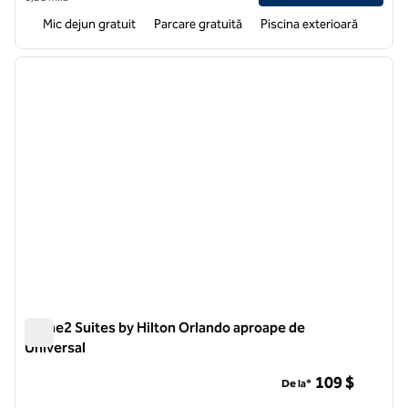
Mic dejun gratuit
Parcare gratuită
Piscina exterioară
1
/
12
imaginea anterioară
imagin
1 din 12
Home2 Suites by Hilton Orlando aproape de
Universal
Home2 Suites by Hilton Orlando aproape de Universal
109 $
De la*