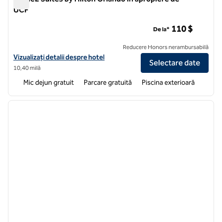
UCF
Home2 Suites by Hilton Orlando în apropiere de UCF
110 $
De la*
Reducere Honors nerambursabilă
Vizualizați detaliile hotelului pentru Home2 Suites by Hilton Orlando
Vizualizați detalii despre hotel
Selectare date
10,40 milă
Mic dejun gratuit
Parcare gratuită
Piscina exterioară
1
/
6
imaginea anterioară
imagin
1 din 6