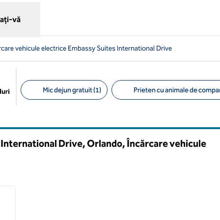
ați-vă
rcare vehicule electrice Embassy Suites International Drive
Mic dejun gratuit (1)
Prieten cu animale de compan
uri
Filtre sugerate
International Drive, Orlando, Încărcare vehicule
/
12
imaginea următoare