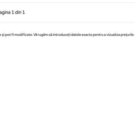
 anterioară, 1 din 1
Pagina următoare, 1 din 1
agina
1 din 1
Pagina 1 din 1
 și pot fi modificate. Vă rugăm să introduceți datele exacte pentru a vizualiza prețurile