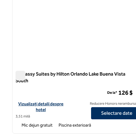
Embassy Suites by Hilton Orlando Lake Buena Vista
South
Embassy Suites by Hilton Orlando Lake Buena Vista Sout
126 $
De la*
Vizualizați detaliile hotelului pentru Embassy Suites by Hilton
Vizualizați detalii despre
Reducere Honors nerambursa
hotel
Selectare date
3,51 milă
Mic dejun gratuit
Piscina exterioară