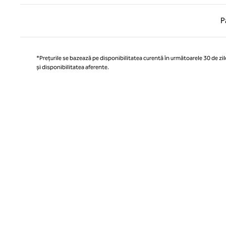
Pagina
P
*Prețurile se bazează pe disponibilitatea curentă în următoarele 30 de zile
și disponibilitatea aferente.