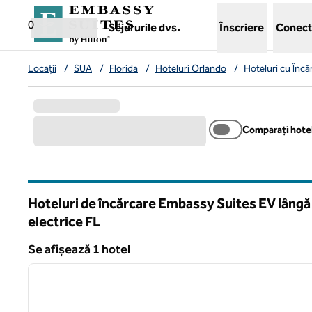
Salt la conținut
,
deschide o filă nouă
0
Sejururile dvs.
Înscriere
Conect
Locații
/
SUA
/
Florida
/
Hoteluri Orlando
/
Hoteluri cu Încă
Comparați hotel
Hoteluri de încărcare Embassy Suites EV lângă 
electrice
FL
Florida
Se afișează 1 hotel
1
Se afișează 1 hotel
imaginea anterioară
1 din 12