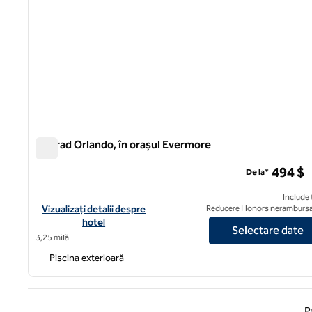
Conrad Orlando, în orașul Evermore
Conrad Orlando, în orașul Evermore
494 $
De la*
Include 
Vizualizați detaliile hotelului pentru Conrad Orlando, la Evermo
Vizualizați detalii despre
Reducere Honors nerambursa
hotel
Selectare date
3,25 milă
Piscina exterioară
Pagina
P