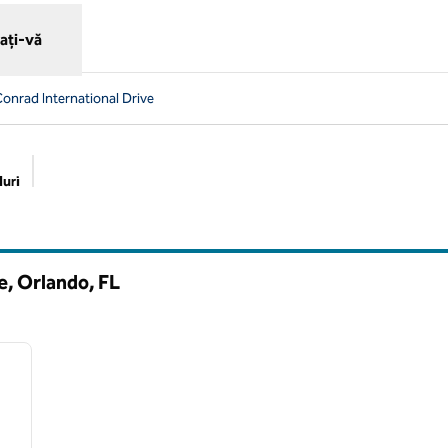
ați-vă
Conrad International Drive
uri
Filtre sugerate
ve, Orlando,
FL
1
/
9
imaginea următoare