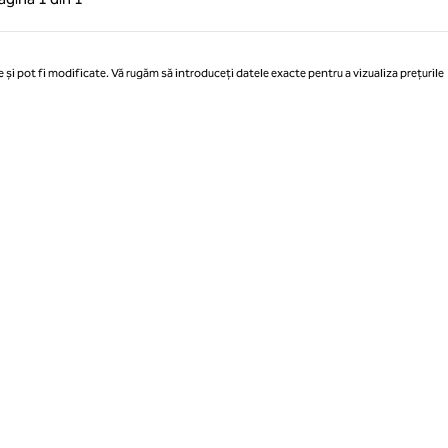
Pagina 1 din 1
 și pot fi modificate. Vă rugăm să introduceți datele exacte pentru a vizualiza prețurile