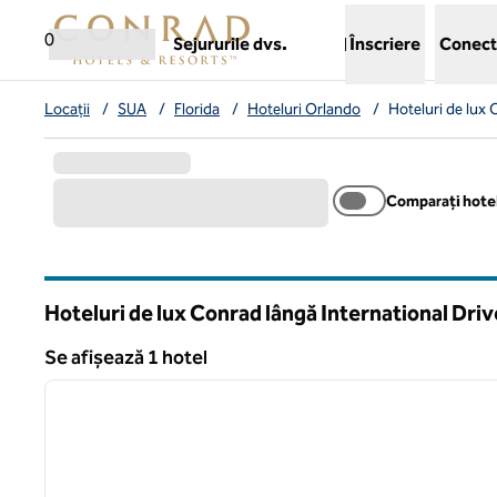
Salt la conținut
,
deschide o filă nouă
0
Sejururile dvs.
Înscriere
Conect
Locații
/
SUA
/
Florida
/
Hoteluri Orlando
/
Hoteluri de lux 
Comparați hotel
Hoteluri de lux Conrad lângă International Dri
Florida
Se afișează 1 hotel
Se afișează 1 hotel
imaginea anterioară
1 din 9