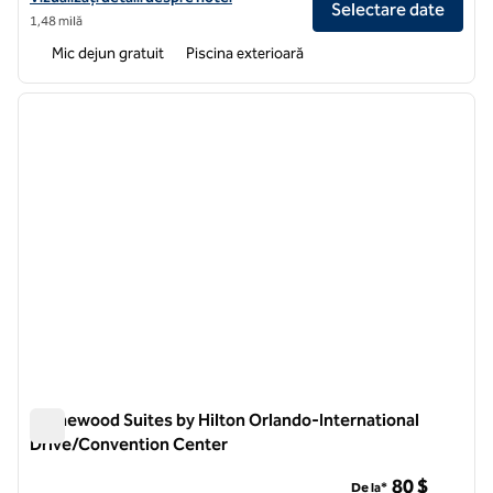
Selectare date
1,48 milă
Mic dejun gratuit
Piscina exterioară
1
/
12
imaginea anterioară
imagin
1 din 12
Homewood Suites by Hilton Orlando-International
Drive/Convention Center
Homewood Suites by Hilton Orlando-International Drive/Co
80 $
De la*