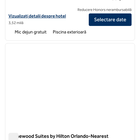
Reducere Honors nerambursabilă
Vizualizați detaliile hotelului pentru Homewood Suites by Hilton Or
Vizualizați detalii despre hotel
Selectare date
3,52 milă
Mic dejun gratuit
Piscina exterioară
1
/
11
imaginea anterioară
imagin
1 din 11
Homewood Suites by Hilton Orlando-Nearest