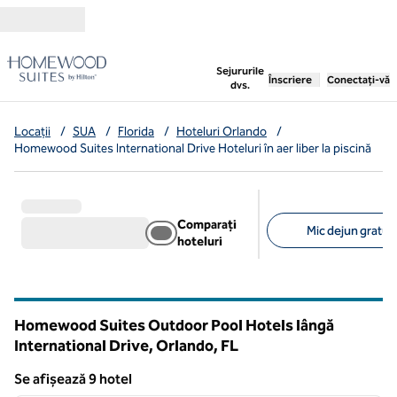
Salt la conținut
,
deschide o filă nouă
Sejururile
Înscriere
Conectați-vă
dvs.
Locații
/
SUA
/
Florida
/
Hoteluri Orlando
/
Homewood Suites International Drive Hoteluri în aer liber la piscină
Comparați
Mic dejun gratuit 
hoteluri
Filtre sugerate
Homewood Suites Outdoor Pool Hotels lângă
International Drive, Orlando,
FL
Florida
Se afișează 9 hotel
1
/
12
Se afișează 9 hotel