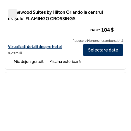
Homewood Suites by Hilton Orlando la centrul
orașului FLAMINGO CROSSINGS
Homewood Suites by Hilton Orlando la centrul orașului F
104 $
De la*
Reducere Honors nerambursabilă
Vizualizați detalii despre hotel pentru Homewood Suites by Hilto
Vizualizați detalii despre hotel
Selectare date
8,29 milă
Mic dejun gratuit
Piscina exterioară
1
/
11
imaginea anterioară
imagin
1 din 11