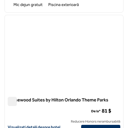
Mic dejun gratuit
Piscina exterioară
1
/
12
imaginea anterioară
imagin
1 din 12
Homewood Suites by Hilton Orlando Theme Parks
Homewood Suites by Hilton Orlando Theme Parks
81 $
De la*
Reducere Honors nerambursabilă
Vizualizați detaliile hotelului pentru Homewood Suites by Hilton Or
Vizualizați detalii despre hotel