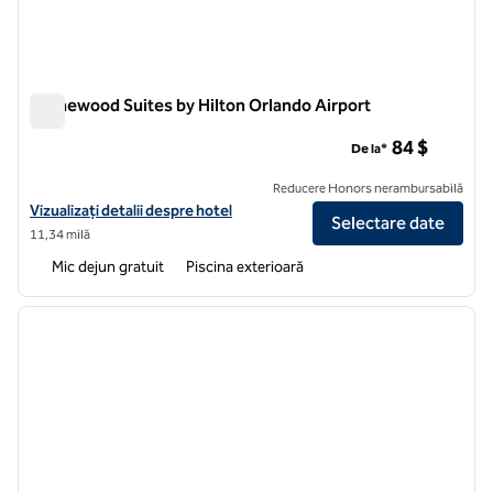
Homewood Suites by Hilton Orlando Airport
Homewood Suites by Hilton Orlando Airport
84 $
De la*
Reducere Honors nerambursabilă
Vizualizați detaliile hotelului pentru Homewood Suites by Hilton Orla
Vizualizați detalii despre hotel
Selectare date
11,34 milă
Mic dejun gratuit
Piscina exterioară
1
/
12
imaginea anterioară
imagin
1 din 12