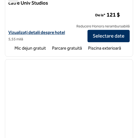
către Univ Studios
Homewood Suites by Hilton Orlando-Nearest către Univ Stu
121 $
De la*
Reducere Honors nerambursabilă
Vizualizați detaliile hotelului pentru Homewood Suites by Hilton Orl
Vizualizați detalii despre hotel
Selectare date
5,55 milă
Mic dejun gratuit
Parcare gratuită
Piscina exterioară
1
/
12
imaginea anterioară
imagin
1 din 12