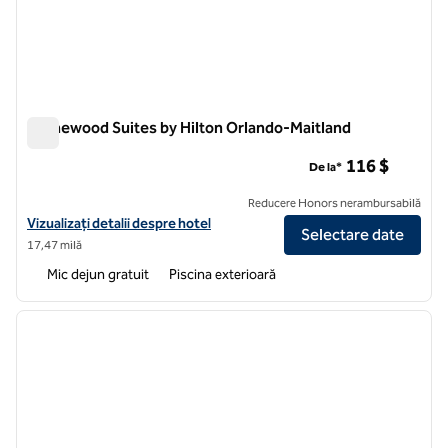
Homewood Suites by Hilton Orlando-Maitland
Homewood Suites by Hilton Orlando-Maitland
116 $
De la*
Reducere Honors nerambursabilă
Vizualizați detaliile hotelului pentru Homewood Suites by Hilton Orl
Vizualizați detalii despre hotel
Selectare date
17,47 milă
Mic dejun gratuit
Piscina exterioară
1
/
12
imaginea anterioară
imagin
1 din 12