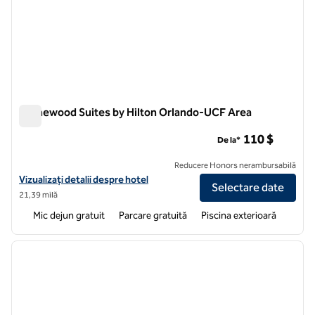
Homewood Suites by Hilton Orlando-UCF Area
Homewood Suites by Hilton Orlando-UCF Area
110 $
De la*
Reducere Honors nerambursabilă
Vizualizați detaliile hotelului pentru Homewood Suites by Hilton Or
Vizualizați detalii despre hotel
Selectare date
21,39 milă
Mic dejun gratuit
Parcare gratuită
Piscina exterioară
1
/
12
imaginea anterioară
imagin
1 din 12