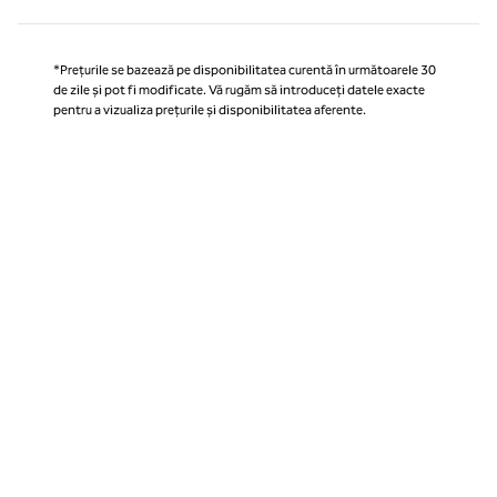
*Prețurile se bazează pe disponibilitatea curentă în următoarele 30
de zile și pot fi modificate. Vă rugăm să introduceți datele exacte
pentru a vizualiza prețurile și disponibilitatea aferente.