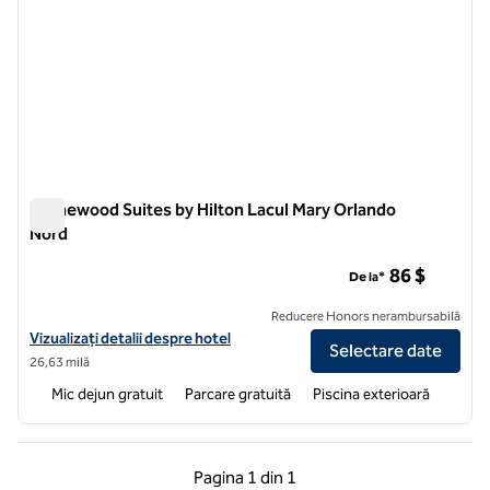
Homewood Suites by Hilton Lacul Mary Orlando
Nord
Homewood Suites by Hilton Lacul Mary Orlando Nord
86 $
De la*
Reducere Honors nerambursabilă
Vizualizați detaliile hotelului pentru Homewood Suites by Hilton Lak
Vizualizați detalii despre hotel
Selectare date
26,63 milă
Mic dejun gratuit
Parcare gratuită
Piscina exterioară
Pagina anterioară, 1 din 1
Pagina următoare, 1 
Pagina
1 din 1
Pagina 1 din 1