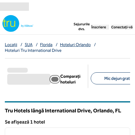
Salt la conținut
,
deschide o filă nouă
Sejururile
Înscriere
Conectați-vă
dvs.
Locații
/
SUA
/
Florida
/
Hoteluri Orlando
/
Hoteluri Tru International Drive
Comparați
Mic dejun gratuit 
hoteluri
Filtre sugerate
Tru Hotels lângă International Drive, Orlando,
FL
Florida
Se afișează 1 hotel
1
/
12
Se afișează 1 hotel
imaginea anterioară
imagin
1 din 12