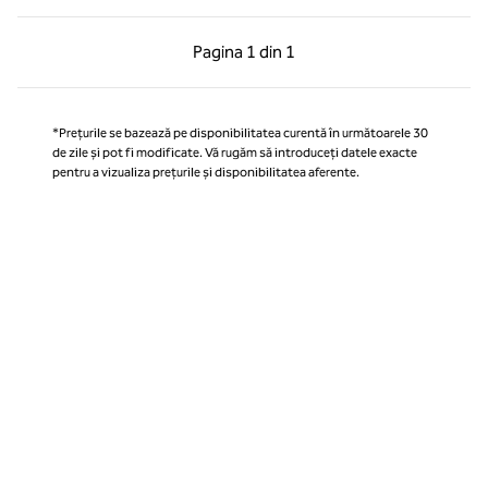
Pagina anterioară, 1 din 1
Pagina următoare, 1 
Pagina
1 din 1
Pagina 1 din 1
*Prețurile se bazează pe disponibilitatea curentă în următoarele 30
de zile și pot fi modificate. Vă rugăm să introduceți datele exacte
pentru a vizualiza prețurile și disponibilitatea aferente.