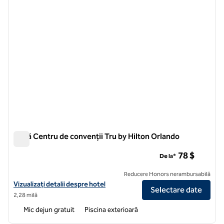
Zonă Centru de convenții Tru by Hilton Orlando
Zonă Centru de convenții Tru by Hilton Orlando
78 $
De la*
Reducere Honors nerambursabilă
Vizualizați detaliile hotelului pentru zona Tru by Hilton Orlando Con
Vizualizați detalii despre hotel
Selectare date
2,28 milă
Mic dejun gratuit
Piscina exterioară