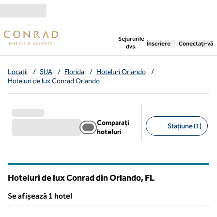
Salt la conținut
,
deschide o filă nouă
Sejururile
Înscriere
Conectați-vă
dvs.
Locații
/
SUA
/
Florida
/
Hoteluri Orlando
/
Hoteluri de lux Conrad Orlando
Comparați
Stațiune (1)
hoteluri
Filtre sugerate
Hoteluri de lux Conrad din Orlando,
FL
Florida
Se afișează 1 hotel
1
/
9
Se afișează 1 hotel
imaginea anterioară
imagin
1 din 9