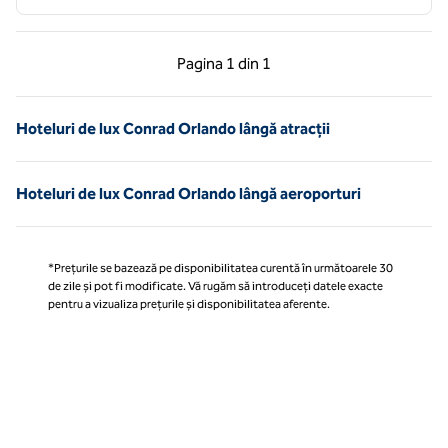
Pagina anterioară, 1 din 1
Pagina următoare, 1 
Pagina
1 din 1
Pagina 1 din 1
Hoteluri de lux Conrad Orlando lângă atracții
Hoteluri de lux Conrad Orlando lângă aeroporturi
*Prețurile se bazează pe disponibilitatea curentă în următoarele 30
de zile și pot fi modificate. Vă rugăm să introduceți datele exacte
pentru a vizualiza prețurile și disponibilitatea aferente.