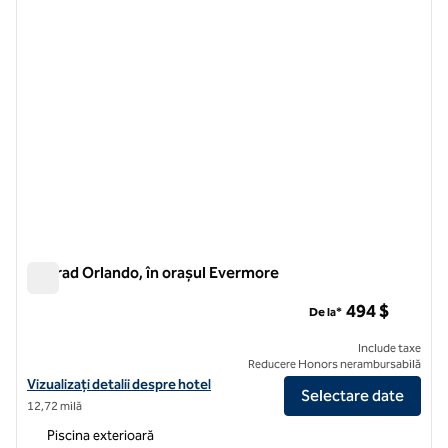
Conrad Orlando, în orașul Evermore
Conrad Orlando, în orașul Evermore
494 $
De la*
Include taxe
Reducere Honors nerambursabilă
Vizualizați detaliile hotelului pentru Conrad Orlando, la Evermore
Vizualizați detalii despre hotel
Selectare date
12,72 milă
Piscina exterioară