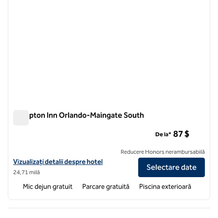
Hampton Inn Orlando-Maingate South
Hampton Inn Orlando-Maingate South
87 $
De la*
Reducere Honors nerambursabilă
Vizualizați detaliile hotelului Hampton Inn Orlando-Maingate South
Vizualizați detalii despre hotel
Selectare date
24,71 milă
Mic dejun gratuit
Parcare gratuită
Piscina exterioară