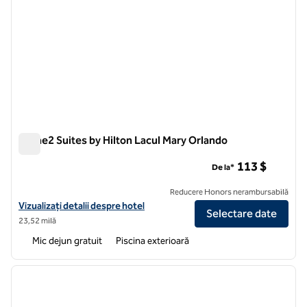
Home2 Suites by Hilton Lacul Mary Orlando
Home2 Suites by Hilton Lacul Mary Orlando
113 $
De la*
Reducere Honors nerambursabilă
Vizualizați detaliile hotelului pentru Home2 Suites by Hilton Lake Ma
Vizualizați detalii despre hotel
Selectare date
23,52 milă
Mic dejun gratuit
Piscina exterioară
1
/
12
imaginea anterioară
imagin
1 din 12