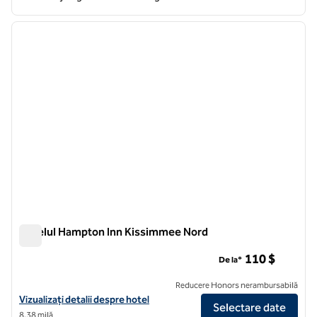
1
/
12
imaginea anterioară
imagin
1 din 12
Hotelul Hampton Inn Kissimmee Nord
Hotelul Hampton Inn Kissimmee Nord
110 $
De la*
Reducere Honors nerambursabilă
Vizualizați detaliile hotelului Hampton Inn Kissimmee North
Vizualizați detalii despre hotel
Selectare date
8,38 milă