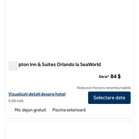
Hampton Inn & Suites Orlando la SeaWorld
Hampton Inn & Suites Orlando la SeaWorld
84 $
De la*
Reducere Honors nerambursabilă
Vizualizați detaliile hotelului Hampton Inn & Suites Orlando la SeaWor
Vizualizați detalii despre hotel
Selectare date
9,98 milă
Mic dejun gratuit
Piscina exterioară
1
/
12
imaginea anterioară
imagin
1 din 12