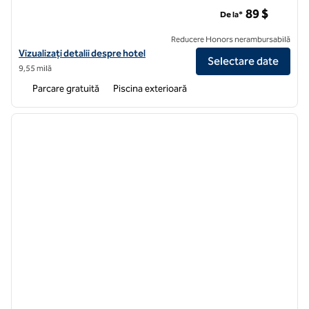
Hilton Garden Inn Orlando International Drive North
89 $
De la*
Reducere Honors nerambursabilă
Vizualizați detaliile hotelului Hilton Garden Inn Orlando International
Vizualizați detalii despre hotel
Selectare date
9,55 milă
Parcare gratuită
Piscina exterioară
1
/
12
imaginea anterioară
imagin
1 din 12