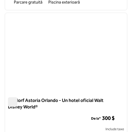
Parcare gratuită
Piscina exterioară
1
/
12
imaginea anterioară
imagin
1 din 12
Waldorf Astoria Orlando - Un hotel oficial Walt
Disney World®
Waldorf Astoria Orlando - Un hotel oficial Walt Disney World®
300 $
De la*
Include taxe