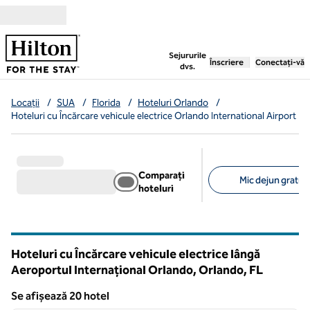
Salt la conținut
,
deschide o filă nouă
Sejururile
Înscriere
Conectați-vă
dvs.
Locații
/
SUA
/
Florida
/
Hoteluri Orlando
/
Hoteluri cu Încărcare vehicule electrice Orlando International Airport
Comparați
Mic dejun gratuit
hoteluri
Filtre sugerate
Hoteluri cu Încărcare vehicule electrice lângă
Aeroportul Internațional Orlando, Orlando,
FL
Florida
Se afișează 20 hotel
1
/
12
Se afișează 20 hotel