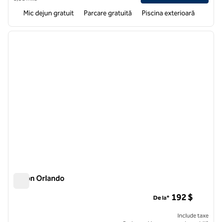
Mic dejun gratuit
Parcare gratuită
Piscina exterioară
1
/
12
imaginea anterioară
imagin
1 din 12
Hilton Orlando
Hilton Orlando
192 $
De la*
Include taxe