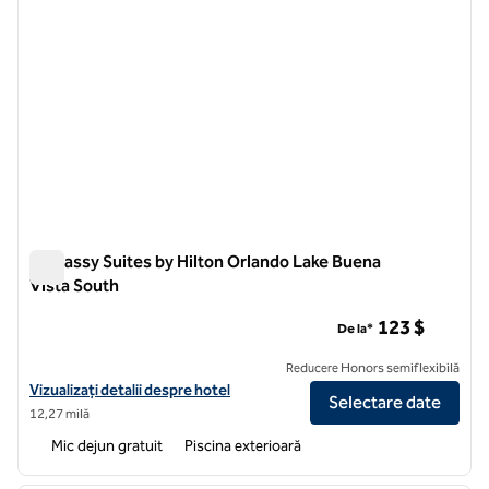
Embassy Suites by Hilton Orlando Lake Buena
Vista South
Embassy Suites by Hilton Orlando Lake Buena Vista South
123 $
De la*
Reducere Honors semiflexibilă
Vizualizați detaliile hotelului pentru Embassy Suites by Hilton Orlan
Vizualizați detalii despre hotel
Selectare date
12,27 milă
Mic dejun gratuit
Piscina exterioară
1
/
9