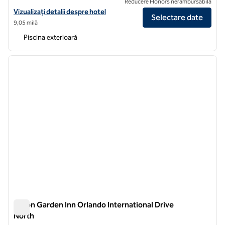
Reducere Honors nerambursabilă
Vizualizați detaliile hotelului Hilton Orlando
Vizualizați detalii despre hotel
Selectare date
9,05 milă
Piscina exterioară
1
/
12
imaginea anterioară
imagin
1 din 12
Hilton Garden Inn Orlando International Drive
North