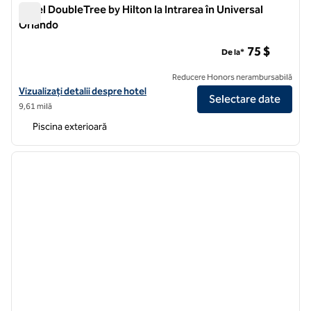
Hotel DoubleTree by Hilton la Intrarea în Universal
Orlando
Hotel DoubleTree by Hilton la Intrarea în Universal Orlando
75 $
De la*
Reducere Honors nerambursabilă
Vizualizați detaliile hotelului DoubleTree by Hilton la Intrarea în Univ
Vizualizați detalii despre hotel
Selectare date
9,61 milă
Piscina exterioară
1
/
11
imaginea anterioară
imagin
1 din 11