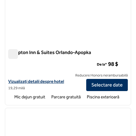
Hampton Inn & Suites Orlando-Apopka
Hampton Inn & Suites Orlando-Apopka
98 $
De la*
Reducere Honors nerambursabilă
Vizualizați detaliile hotelului Hampton Inn & Suites Orlando-Apopka
Vizualizați detalii despre hotel
Selectare date
19,29 milă
Mic dejun gratuit
Parcare gratuită
Piscina exterioară
1
/
12
imaginea anterioară
imagin
1 din 12