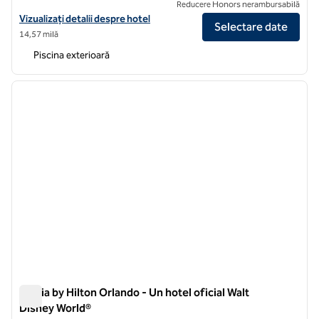
Reducere Honors nerambursabilă
Vizualizați detaliile hotelului Waldorf Astoria Orlando - Un hotel ofici
Vizualizați detalii despre hotel
Selectare date
14,57 milă
Piscina exterioară
1
/
12
imaginea anterioară
imagin
1 din 12
Signia by Hilton Orlando - Un hotel oficial Walt
Disney World®