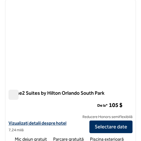
imaginea anterioară
imagin
1 din 12
Home2 Suites by Hilton Orlando South Park
Home2 Suites by Hilton Orlando South Park
105 $
De la*
Reducere Honors semiflexibilă
Vizualizați detaliile hotelului pentru Home2 Suites by Hilton Orlando
Vizualizați detalii despre hotel
Selectare date
7,24 milă
Mic dejun gratuit
Parcare gratuită
Piscina exterioară