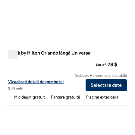
Spark by Hilton Orlando lângă Universal
Spark by Hilton Orlando lângă Universal
78 $
De la*
Reducere Honors nerambursabilă
Vizualizați detaliile hotelului Spark by Hilton Orlando în apropiere de 
Vizualizați detalii despre hotel
Selectare date
9,79 milă
Mic dejun gratuit
Parcare gratuită
Piscina exterioară
1
/
12
imaginea anterioară
imagin
1 din 12