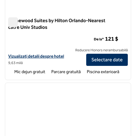
Homewood Suites by Hilton Orlando-Nearest
către Univ Studios
Homewood Suites by Hilton Orlando-Nearest către Univ Stu
121 $
De la*
Reducere Honors nerambursabilă
Vizualizați detaliile hotelului pentru Homewood Suites by Hilton Orl
Vizualizați detalii despre hotel
Selectare date
9,63 milă
Mic dejun gratuit
Parcare gratuită
Piscina exterioară
1
/
12
imaginea anterioară
imagin
1 din 12