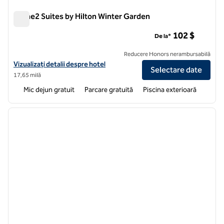
Home2 Suites by Hilton Winter Garden
Home2 Suites by Hilton Winter Garden
102 $
De la*
Reducere Honors nerambursabilă
Vizualizați detaliile hotelului pentru Home2 Suites by Hilton Winter 
Vizualizați detalii despre hotel
Selectare date
17,65 milă
Mic dejun gratuit
Parcare gratuită
Piscina exterioară
1
/
12
imaginea anterioară
imagin
1 din 12