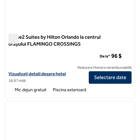
Home2 Suites by Hilton Orlando la centrul
orașului FLAMINGO CROSSINGS
Home2 Suites by Hilton Orlando la centrul orașului FLAMI
96 $
De la*
Reducere Honors nerambursabilă
Vizualizați detaliile hotelului pentru Home2 Suites by Hilton Orl
Vizualizați detalii despre hotel
Selectare date
18,97 milă
Mic dejun gratuit
Piscina exterioară
1
/
12
imaginea anterioară
imagin
1 din 12