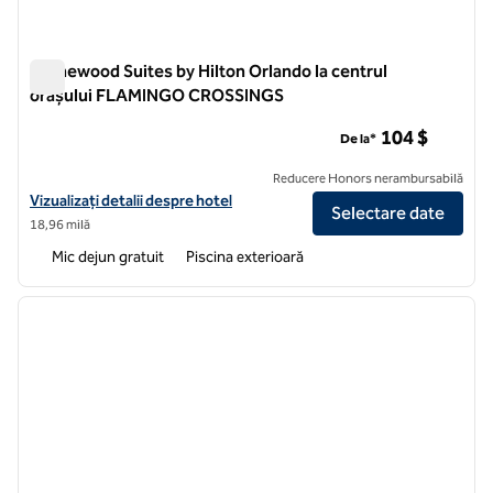
Homewood Suites by Hilton Orlando la centrul
orașului FLAMINGO CROSSINGS
Homewood Suites by Hilton Orlando la centrul orașului F
104 $
De la*
Reducere Honors nerambursabilă
Vizualizați detalii despre hotel pentru Homewood Suites by Hilto
Vizualizați detalii despre hotel
Selectare date
18,96 milă
Mic dejun gratuit
Piscina exterioară
1
/
12
imaginea anterioară
imagin
1 din 12