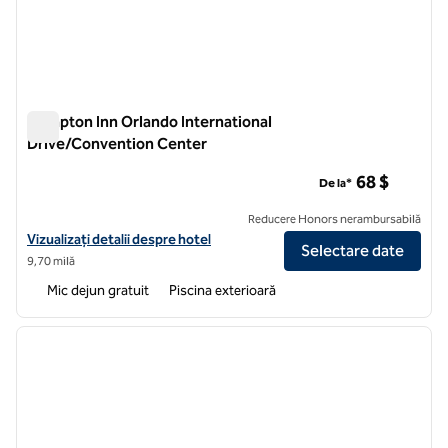
Hampton Inn Orlando International
Drive/Convention Center
Hampton Inn Orlando International Drive/Convention Center
68 $
De la*
Reducere Honors nerambursabilă
Vizualizați detaliile hotelului Hampton Inn Orlando International Dr
Vizualizați detalii despre hotel
Selectare date
9,70 milă
Mic dejun gratuit
Piscina exterioară
1
/
12
imaginea anterioară
imagin
1 din 12