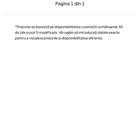
Pagina anterioară, 1 din 1
Pagina următoare, 1 
Pagina
1 din 1
Pagina 1 din 1
*Prețurile se bazează pe disponibilitatea curentă în următoarele 30
de zile și pot fi modificate. Vă rugăm să introduceți datele exacte
pentru a vizualiza prețurile și disponibilitatea aferente.