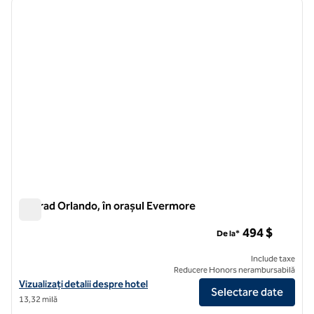
imaginea anterioară
imagin
1 din 9
Conrad Orlando, în orașul Evermore
Conrad Orlando, în orașul Evermore
494 $
De la*
Include taxe
Reducere Honors nerambursabilă
Vizualizați detaliile hotelului pentru Conrad Orlando, la Evermore
Vizualizați detalii despre hotel
Selectare date
13,32 milă