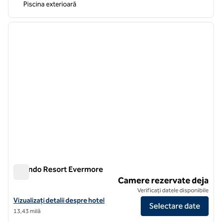
Piscina exterioară
1
/
12
imaginea anterioară
imagin
1 din 12
Orlando Resort Evermore
Orlando Resort Evermore
Camere rezervate deja
Verificați datele disponibile
Vizualizați detaliile hotelului pentru Evermore Orlando Resort
Vizualizați detalii despre hotel
Selectare date
13,43 milă