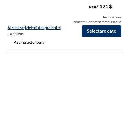
Signia by Hilton Orlando - Un hotel oficial Walt Disney World®
171 $
De la*
Include taxe
Reducere Honors nerambursabilă
Vizualizați detaliile hotelului Signia by Hilton Orlando - Un hotel ofici
Vizualizați detalii despre hotel
Selectare date
14,58 milă
Piscina exterioară
1
/
6
imaginea anterioară
imagin
1 din 6